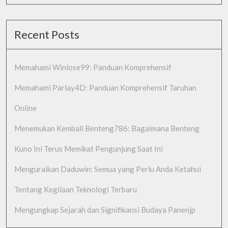
Recent Posts
Memahami Winlose99: Panduan Komprehensif
Memahami Parlay4D: Panduan Komprehensif Taruhan
Online
Menemukan Kembali Benteng786: Bagaimana Benteng
Kuno Ini Terus Memikat Pengunjung Saat Ini
Menguraikan Daduwin: Semua yang Perlu Anda Ketahui
Tentang Kegilaan Teknologi Terbaru
Mengungkap Sejarah dan Signifikansi Budaya Panenjp