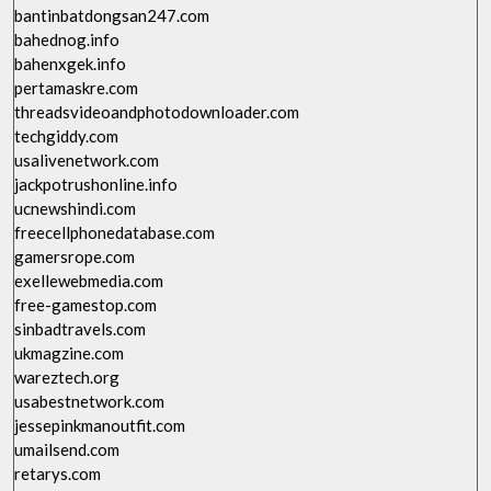
bantinbatdongsan247.com
bahednog.info
bahenxgek.info
pertamaskre.com
threadsvideoandphotodownloader.com
techgiddy.com
usalivenetwork.com
jackpotrushonline.info
ucnewshindi.com
freecellphonedatabase.com
gamersrope.com
exellewebmedia.com
free-gamestop.com
sinbadtravels.com
ukmagzine.com
wareztech.org
usabestnetwork.com
jessepinkmanoutfit.com
umailsend.com
retarys.com