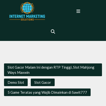
Skip
to
Open
content
Menu
Slot Gacor Malam Ini dengan RTP Tinggi, Slot Mahjong
Ways Maxwin
Demo Slot
,
Slot Gacor
5 Game Teratas yang Wajib Dimainkan di Sawit777