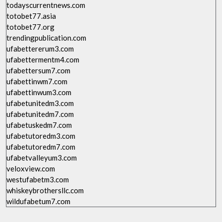
todayscurrentnews.com
totobet77.asia
totobet77.org
trendingpublication.com
ufabettererum3.com
ufabettermentm4.com
ufabettersum7.com
ufabettinwm7.com
ufabettinwum3.com
ufabetunitedm3.com
ufabetunitedm7.com
ufabetuskedm7.com
ufabetutoredm3.com
ufabetutoredm7.com
ufabetvalleyum3.com
veloxview.com
westufabetm3.com
whiskeybrothersllc.com
wildufabetum7.com