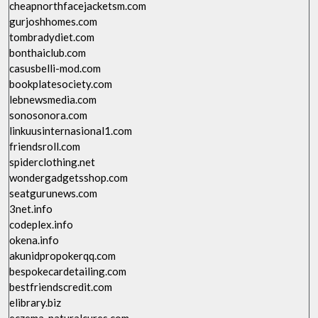
cheapnorthfacejacketsm.com
gurjoshhomes.com
tombradydiet.com
bonthaiclub.com
casusbelli-mod.com
bookplatesociety.com
lebnewsmedia.com
sonosonora.com
linkuusinternasional1.com
friendsroll.com
spiderclothing.net
wondergadgetsshop.com
seatgurunews.com
3net.info
codeplex.info
okena.info
akunidpropokerqq.com
bespokecardetailing.com
bestfriendscredit.com
elibrary.biz