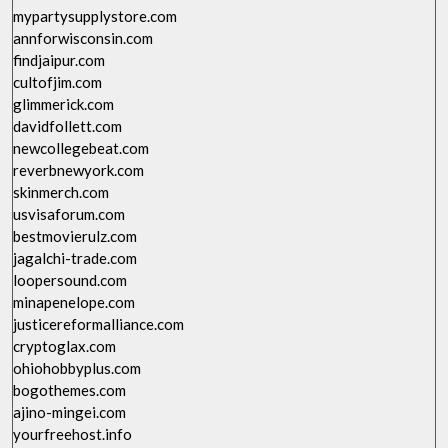
mypartysupplystore.com
annforwisconsin.com
findjaipur.com
cultofjim.com
glimmerick.com
davidfollett.com
newcollegebeat.com
reverbnewyork.com
skinmerch.com
usvisaforum.com
bestmovierulz.com
jagalchi-trade.com
loopersound.com
minapenelope.com
justicereformalliance.com
cryptoglax.com
ohiohobbyplus.com
bogothemes.com
ajino-mingei.com
yourfreehost.info