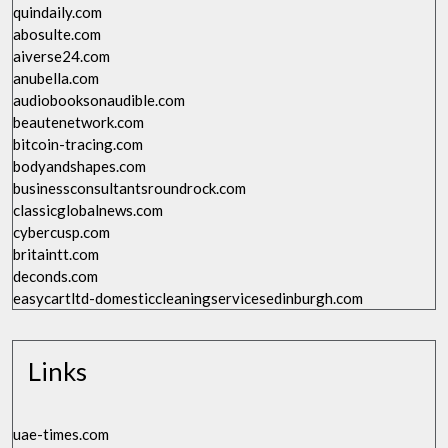
quindaily.com
abosulte.com
aiverse24.com
anubella.com
audiobooksonaudible.com
beautenetwork.com
bitcoin-tracing.com
bodyandshapes.com
businessconsultantsroundrock.com
classicglobalnews.com
cybercusp.com
britaintt.com
deconds.com
easycartltd-domesticcleaningservicesedinburgh.com
Links
uae-times.com