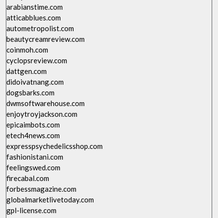
arabianstime.com
atticabblues.com
autometropolist.com
beautycreamreview.com
coinmoh.com
cyclopsreview.com
dattgen.com
didoivatnang.com
dogsbarks.com
dwmsoftwarehouse.com
enjoytroyjackson.com
epicaimbots.com
etech4news.com
expresspsychedelicsshop.com
fashionistani.com
feelingswed.com
firecabal.com
forbessmagazine.com
globalmarketlivetoday.com
gpl-license.com