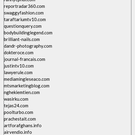
reportradar360.com
swaggyfashion.com
taraftariumtv10.com
questionquery.com
bodybuildinglegend.com
brilliant-nails.com
dandr-photography.com
dokteroce.com
journal-francais.com
justintv10.com
lawyerule.com
mediamingleseaco.com
mtsmarketingblog.com
nghekiemtien.com
wasirku.com
tejas24.com
poolturbo.com
prachestait.com
artforafghans.info
airvendio.info