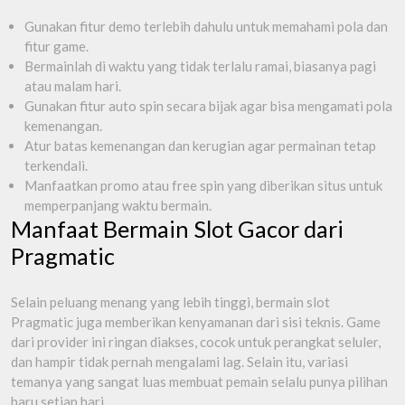
Gunakan fitur demo terlebih dahulu untuk memahami pola dan
fitur game.
Bermainlah di waktu yang tidak terlalu ramai, biasanya pagi
atau malam hari.
Gunakan fitur auto spin secara bijak agar bisa mengamati pola
kemenangan.
Atur batas kemenangan dan kerugian agar permainan tetap
terkendali.
Manfaatkan promo atau free spin yang diberikan situs untuk
memperpanjang waktu bermain.
Manfaat Bermain Slot Gacor dari
Pragmatic
Selain peluang menang yang lebih tinggi, bermain slot
Pragmatic juga memberikan kenyamanan dari sisi teknis. Game
dari provider ini ringan diakses, cocok untuk perangkat seluler,
dan hampir tidak pernah mengalami lag. Selain itu, variasi
temanya yang sangat luas membuat pemain selalu punya pilihan
baru setiap hari.