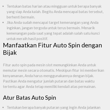
Tentukan batas harian atau mingguan untuk berapa banyak
yang siap Anda kalah. Begitu Anda mencapai batas tersebut,
berhenti bermain.
Jika Anda sudah mencapai target kemenangan yang Anda
inginkan, jangan tergoda untuk terus bermain. Menarik
kemenangan pada saat yang tepat adalah salah satu kunci
untuk meraih hasil positif.
Manfaatkan Fitur Auto Spin dengan
Bijak
Fitur auto spin pada mesin slot memungkinkan Anda untuk
memutar mesin secara otomatis. Meskipun fitur ini memberikan
kenyamanan, Anda harus menggunakannya dengan bijak.
Pastikan Anda mengatur jumlah putaran dan batas waktu
tertentu agar Anda tetap memiliki kendali atas permainan.
Atur Batas Auto Spin
Tentukan berapa banyak putaran yang ingin Anda jalankan