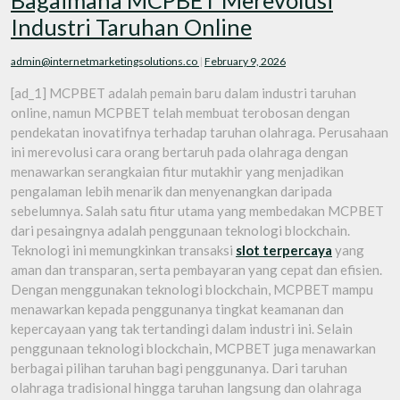
Bagaimana MCPBET Merevolusi
Industri Taruhan Online
admin@internetmarketingsolutions.co
|
February 9, 2026
[ad_1] MCPBET adalah pemain baru dalam industri taruhan
online, namun MCPBET telah membuat terobosan dengan
pendekatan inovatifnya terhadap taruhan olahraga. Perusahaan
ini merevolusi cara orang bertaruh pada olahraga dengan
menawarkan serangkaian fitur mutakhir yang menjadikan
pengalaman lebih menarik dan menyenangkan daripada
sebelumnya. Salah satu fitur utama yang membedakan MCPBET
dari pesaingnya adalah penggunaan teknologi blockchain.
Teknologi ini memungkinkan transaksi
slot terpercaya
yang
aman dan transparan, serta pembayaran yang cepat dan efisien.
Dengan menggunakan teknologi blockchain, MCPBET mampu
menawarkan kepada penggunanya tingkat keamanan dan
kepercayaan yang tak tertandingi dalam industri ini. Selain
penggunaan teknologi blockchain, MCPBET juga menawarkan
berbagai pilihan taruhan bagi penggunanya. Dari taruhan
olahraga tradisional hingga taruhan langsung dan olahraga