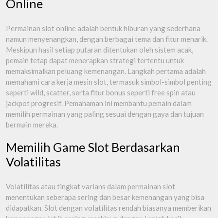
Online
Permainan slot online adalah bentuk hiburan yang sederhana
namun menyenangkan, dengan berbagai tema dan fitur menarik.
Meskipun hasil setiap putaran ditentukan oleh sistem acak,
pemain tetap dapat menerapkan strategi tertentu untuk
memaksimalkan peluang kemenangan. Langkah pertama adalah
memahami cara kerja mesin slot, termasuk simbol-simbol penting
seperti wild, scatter, serta fitur bonus seperti free spin atau
jackpot progresif. Pemahaman ini membantu pemain dalam
memilih permainan yang paling sesuai dengan gaya dan tujuan
bermain mereka.
Memilih Game Slot Berdasarkan
Volatilitas
Volatilitas atau tingkat varians dalam permainan slot
menentukan seberapa sering dan besar kemenangan yang bisa
didapatkan. Slot dengan volatilitas rendah biasanya memberikan