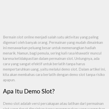
Bermain slot online menjadi salah satu aktivitas yang paling
digemari oleh banyak orang. Permainan yang mudah dimainkan
ini menawarkan peluang besar untuk memenangkan hadiah
menarik. Namun, bagi pemula, sering kali rasa khawatir muncul
karena ketidakpastian dalam permainan slot. Untungnya, ada
cara yang sangat efektif untuk berlatih tanpa harus
mempertaruhkan uang, yaitu melalui demo slot. Dalam artikel ini,
kita akan membahas cara berlatih dengan demo slot tanpa risiko
apapun.
Apa Itu Demo Slot?
Demo slot adalah versi percakapan atau latihan dari permainan
slot yang dapat dimainkan tanpa menggunakan uang sungguhan.