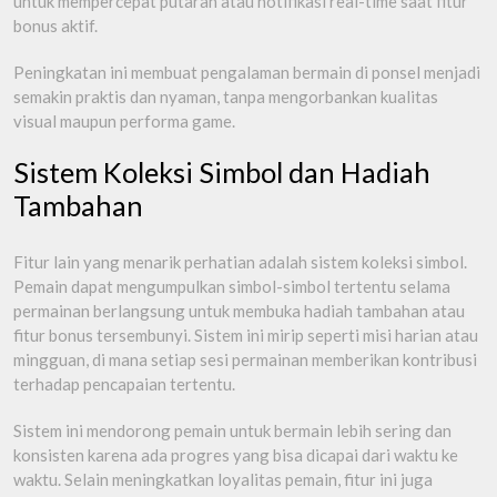
untuk mempercepat putaran atau notifikasi real-time saat fitur
bonus aktif.
Peningkatan ini membuat pengalaman bermain di ponsel menjadi
semakin praktis dan nyaman, tanpa mengorbankan kualitas
visual maupun performa game.
Sistem Koleksi Simbol dan Hadiah
Tambahan
Fitur lain yang menarik perhatian adalah sistem koleksi simbol.
Pemain dapat mengumpulkan simbol-simbol tertentu selama
permainan berlangsung untuk membuka hadiah tambahan atau
fitur bonus tersembunyi. Sistem ini mirip seperti misi harian atau
mingguan, di mana setiap sesi permainan memberikan kontribusi
terhadap pencapaian tertentu.
Sistem ini mendorong pemain untuk bermain lebih sering dan
konsisten karena ada progres yang bisa dicapai dari waktu ke
waktu. Selain meningkatkan loyalitas pemain, fitur ini juga