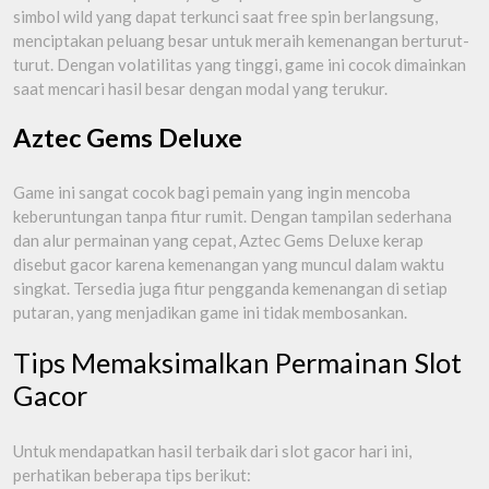
simbol wild yang dapat terkunci saat free spin berlangsung,
menciptakan peluang besar untuk meraih kemenangan berturut-
turut. Dengan volatilitas yang tinggi, game ini cocok dimainkan
saat mencari hasil besar dengan modal yang terukur.
Aztec Gems Deluxe
Game ini sangat cocok bagi pemain yang ingin mencoba
keberuntungan tanpa fitur rumit. Dengan tampilan sederhana
dan alur permainan yang cepat, Aztec Gems Deluxe kerap
disebut gacor karena kemenangan yang muncul dalam waktu
singkat. Tersedia juga fitur pengganda kemenangan di setiap
putaran, yang menjadikan game ini tidak membosankan.
Tips Memaksimalkan Permainan Slot
Gacor
Untuk mendapatkan hasil terbaik dari slot gacor hari ini,
perhatikan beberapa tips berikut: