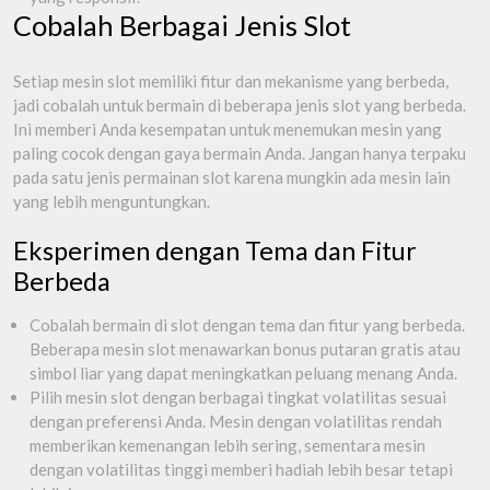
Cobalah Berbagai Jenis Slot
Setiap mesin slot memiliki fitur dan mekanisme yang berbeda,
jadi cobalah untuk bermain di beberapa jenis slot yang berbeda.
Ini memberi Anda kesempatan untuk menemukan mesin yang
paling cocok dengan gaya bermain Anda. Jangan hanya terpaku
pada satu jenis permainan slot karena mungkin ada mesin lain
yang lebih menguntungkan.
Eksperimen dengan Tema dan Fitur
Berbeda
Cobalah bermain di slot dengan tema dan fitur yang berbeda.
Beberapa mesin slot menawarkan bonus putaran gratis atau
simbol liar yang dapat meningkatkan peluang menang Anda.
Pilih mesin slot dengan berbagai tingkat volatilitas sesuai
dengan preferensi Anda. Mesin dengan volatilitas rendah
memberikan kemenangan lebih sering, sementara mesin
dengan volatilitas tinggi memberi hadiah lebih besar tetapi