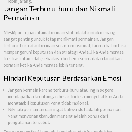
lebih jarang.
Jangan Terburu-buru dan Nikmati
Permainan
Meskipun tujuan utama bermain slot adalah untuk menang,
sangat penting untuk tetap menikmati permainan. Jangan
terburu-buru atau bermain secara emosional, karena hal ini bisa
mempengaruhi keputusan dan strategi Anda. Jika Anda merasa
frustrasi atau lelah, sebaiknya berhenti sejenak dan lanjutkan
bermain ketika Anda merasa lebih tenang.
Hindari Keputusan Berdasarkan Emosi
Jangan bermain karena terburu-buru atau ingin segera
mendapatkan keuntungan besar. Ini bisa menyebabkan Anda
mengambil keputusan yang tidak rasional.
Nikmati permainan dan ingat bahwa slot adalah permainan
yang menyenangkan, dan menang adalah bonus dari
pengalaman tersebut.
Dengan mengikuti langkah-langkah mudah ini, Anda bisa