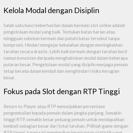
Kelola Modal dengan Disiplin
Salah satu kunci keberhasilan dalam bermain slot online adalah
pengelolaan modal yang baik. Tentukan batas harian atau
mingguan sebelum bermain dan patuhi batas tersebut tanpa
kompromi. Hindari mengejar kekalahan dengan meningkatkan
taruhan secara drastis. Lebih baik bermain dengan taruhan kecil
namun konsisten daripada menghabiskan modal dalam beberapa
putaran besar. Pengelolaan modal yang disiplin menjaga pemain
tetap berada dalam kendali dan menghindari risiko kerugian
besar.
Fokus pada Slot dengan RTP Tinggi
Return to Player atau RTP menunjukkan persentase
pengembalian kepada pemain dalam jangka panjang. Semakin
tinggi RTP, semakin besar peluang pemain untuk mendapatkan
kembali sebagian besar dari total taruhan. Pilihlah game dengan
RTP tinggi, karena ini memberikan keuntungan statistik yang