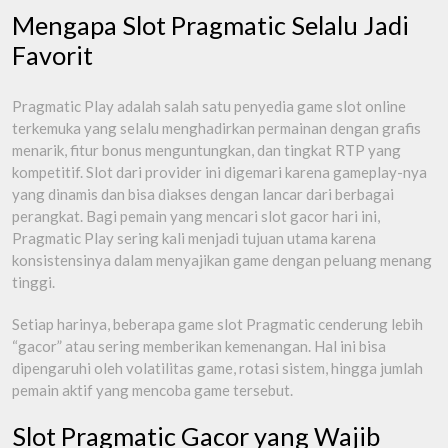
Mengapa Slot Pragmatic Selalu Jadi
Favorit
Pragmatic Play adalah salah satu penyedia game slot online
terkemuka yang selalu menghadirkan permainan dengan grafis
menarik, fitur bonus menguntungkan, dan tingkat RTP yang
kompetitif. Slot dari provider ini digemari karena gameplay-nya
yang dinamis dan bisa diakses dengan lancar dari berbagai
perangkat. Bagi pemain yang mencari slot gacor hari ini,
Pragmatic Play sering kali menjadi tujuan utama karena
konsistensinya dalam menyajikan game dengan peluang menang
tinggi.
Setiap harinya, beberapa game slot Pragmatic cenderung lebih
“gacor” atau sering memberikan kemenangan. Hal ini bisa
dipengaruhi oleh volatilitas game, rotasi sistem, hingga jumlah
pemain aktif yang mencoba game tersebut.
Slot Pragmatic Gacor yang Wajib