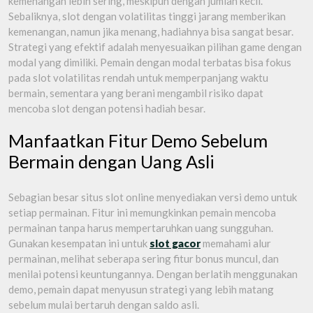
kemenangan lebih sering, meskipun dengan jumlah kecil.
Sebaliknya, slot dengan volatilitas tinggi jarang memberikan
kemenangan, namun jika menang, hadiahnya bisa sangat besar.
Strategi yang efektif adalah menyesuaikan pilihan game dengan
modal yang dimiliki. Pemain dengan modal terbatas bisa fokus
pada slot volatilitas rendah untuk memperpanjang waktu
bermain, sementara yang berani mengambil risiko dapat
mencoba slot dengan potensi hadiah besar.
Manfaatkan Fitur Demo Sebelum
Bermain dengan Uang Asli
Sebagian besar situs slot online menyediakan versi demo untuk
setiap permainan. Fitur ini memungkinkan pemain mencoba
permainan tanpa harus mempertaruhkan uang sungguhan.
Gunakan kesempatan ini untuk
slot gacor
memahami alur
permainan, melihat seberapa sering fitur bonus muncul, dan
menilai potensi keuntungannya. Dengan berlatih menggunakan
demo, pemain dapat menyusun strategi yang lebih matang
sebelum mulai bertaruh dengan saldo asli.