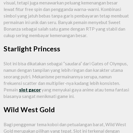
visual, tetapi juga menawarkan peluang kemenangan besar
lewat fitur free spin dan pengganda warna-warni. Kombinasi
simbol yang jatuh bebas tanpa garis pembayaran tetap membuat
permainan ini unik dan seru. Banyak pemain menyebut Sweet
Bonanza sebagai salah satu game dengan RTP yang stabil dan
cukup sering membayar kemenangan besar.
Starlight Princess
Slot ini bisa dikatakan sebagai “saudara” dari Gates of Olympus,
namun dengan tampilan yang lebih ringan dan karakter utama
seorang putri. Mekanisme permainannya serupa, namun
frekuensi scatter dan multiplier-nya kadang lebih konsisten.
Pemain
slot gacor
yang menyukai gaya anime atau tema fantasi
biasanya sangat menikmati game ini.
Wild West Gold
Bagi penggemar tema koboi dan petualangan barat, Wild West
Gold merupakan pilihan yang tepat. Slot ini terkenal dengan