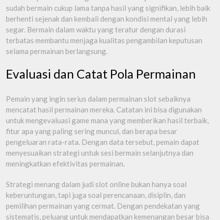
sudah bermain cukup lama tanpa hasil yang signifikan, lebih baik
berhenti sejenak dan kembali dengan kondisi mental yang lebih
segar. Bermain dalam waktu yang teratur dengan durasi
terbatas membantu menjaga kualitas pengambilan keputusan
selama permainan berlangsung.
Evaluasi dan Catat Pola Permainan
Pemain yang ingin serius dalam permainan slot sebaiknya
mencatat hasil permainan mereka. Catatan ini bisa digunakan
untuk mengevaluasi game mana yang memberikan hasil terbaik,
fitur apa yang paling sering muncul, dan berapa besar
pengeluaran rata-rata. Dengan data tersebut, pemain dapat
menyesuaikan strategi untuk sesi bermain selanjutnya dan
meningkatkan efektivitas permainan.
Strategi menang dalam judi slot online bukan hanya soal
keberuntungan, tapi juga soal perencanaan, disiplin, dan
pemilihan permainan yang cermat. Dengan pendekatan yang
sistematis, peluang untuk mendapatkan kemenangan besar bisa