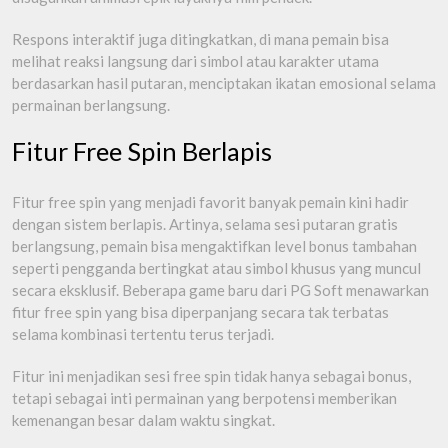
Respons interaktif juga ditingkatkan, di mana pemain bisa
melihat reaksi langsung dari simbol atau karakter utama
berdasarkan hasil putaran, menciptakan ikatan emosional selama
permainan berlangsung.
Fitur Free Spin Berlapis
Fitur free spin yang menjadi favorit banyak pemain kini hadir
dengan sistem berlapis. Artinya, selama sesi putaran gratis
berlangsung, pemain bisa mengaktifkan level bonus tambahan
seperti pengganda bertingkat atau simbol khusus yang muncul
secara eksklusif. Beberapa game baru dari PG Soft menawarkan
fitur free spin yang bisa diperpanjang secara tak terbatas
selama kombinasi tertentu terus terjadi.
Fitur ini menjadikan sesi free spin tidak hanya sebagai bonus,
tetapi sebagai inti permainan yang berpotensi memberikan
kemenangan besar dalam waktu singkat.