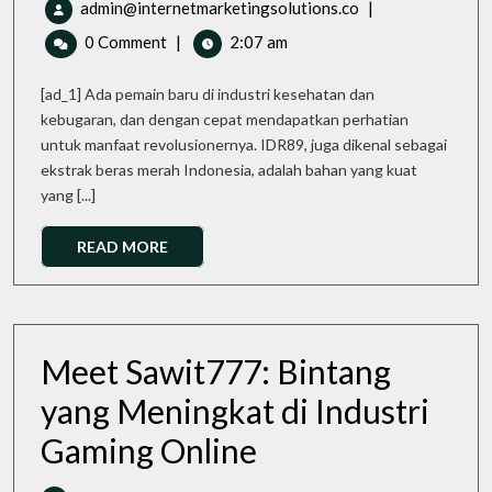
Revo
IDR89:
admin@internetmarketingsolutions.co
|
2025
Bahan
Men
0 Comment
|
2:07 am
Revolusioner
Indus
Mengubah
[ad_1] Ada pemain baru di industri kesehatan dan
Industri
Kese
kebugaran, dan dengan cepat mendapatkan perhatian
Kesehatan
untuk manfaat revolusionernya. IDR89, juga dikenal sebagai
dan
dan
ekstrak beras merah Indonesia, adalah bahan yang kuat
Kebugaran
Kebu
yang [...]
READ
READ MORE
MORE
Meet Sawit777: Bintang
yang Meningkat di Industri
Meet
Gaming Online
Sawit777: