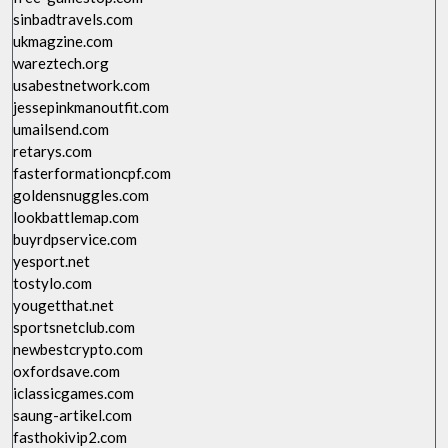
sinbadtravels.com
ukmagzine.com
wareztech.org
usabestnetwork.com
jessepinkmanoutfit.com
umailsend.com
retarys.com
fasterformationcpf.com
goldensnuggles.com
lookbattlemap.com
buyrdpservice.com
yesport.net
tostylo.com
yougetthat.net
sportsnetclub.com
newbestcrypto.com
oxfordsave.com
iclassicgames.com
saung-artikel.com
fasthokivip2.com