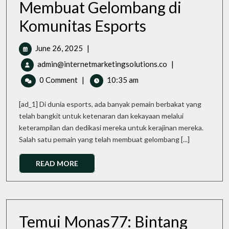
Membuat Gelombang di
Jaya77:
Komunitas Esports
The
June
June 26, 2025
|
Pro
26,
Jaya77:
admin@internetmarketingsolutions.co
|
2025
The
Gamer
0 Comment
|
10:35 am
Pro
Membuat
Gamer
[ad_1] Di dunia esports, ada banyak pemain berbakat yang
Membuat
Gelombang
telah bangkit untuk ketenaran dan kekayaan melalui
Gelombang
keterampilan dan dedikasi mereka untuk kerajinan mereka.
di
di
Salah satu pemain yang telah membuat gelombang [...]
Komunitas
Komunitas
Esports
READ
READ MORE
Esports
MORE
Temui Monas77: Bintang