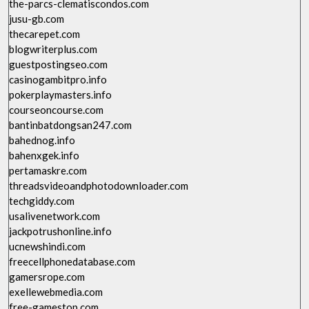
the-parcs-clematiscondos.com
jusu-gb.com
thecarepet.com
blogwriterplus.com
guestpostingseo.com
casinogambitpro.info
pokerplaymasters.info
courseoncourse.com
bantinbatdongsan247.com
bahednog.info
bahenxgek.info
pertamaskre.com
threadsvideoandphotodownloader.com
techgiddy.com
usalivenetwork.com
jackpotrushonline.info
ucnewshindi.com
freecellphonedatabase.com
gamersrope.com
exellewebmedia.com
free-gamestop.com