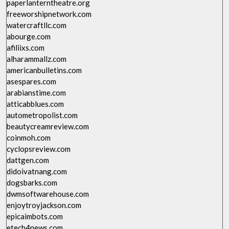
paperlanterntheatre.org
freeworshipnetwork.com
watercraftllc.com
abourge.com
afiliixs.com
alharammallz.com
americanbulletins.com
asespares.com
arabianstime.com
atticabblues.com
autometropolist.com
beautycreamreview.com
coinmoh.com
cyclopsreview.com
dattgen.com
didoivatnang.com
dogsbarks.com
dwmsoftwarehouse.com
enjoytroyjackson.com
epicaimbots.com
etech4news.com