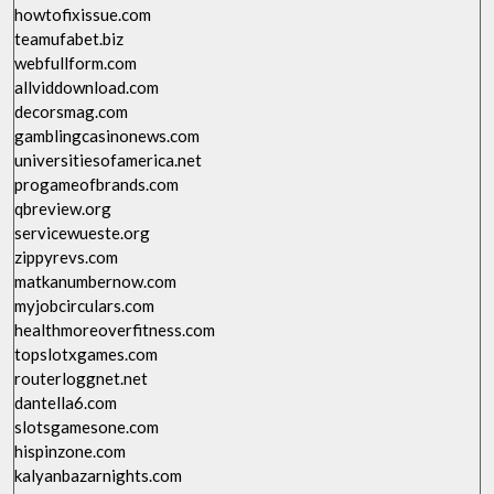
howtofixissue.com
teamufabet.biz
webfullform.com
allviddownload.com
decorsmag.com
gamblingcasinonews.com
universitiesofamerica.net
progameofbrands.com
qbreview.org
servicewueste.org
zippyrevs.com
matkanumbernow.com
myjobcirculars.com
healthmoreoverfitness.com
topslotxgames.com
routerloggnet.net
dantella6.com
slotsgamesone.com
hispinzone.com
kalyanbazarnights.com