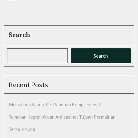
navigation
Search
Search
Recent Posts
Memahami Saung4D: Panduan Komprehensif
Temukan Kegembiraan Ahlicasino: Tujuan Permainan
Terbaik Anda