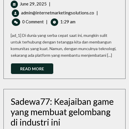
Wa
June
June 29, 2025
|
me
29,
Bagaimana
admin@internetmarketingsolutions.co
|
2025
Wara123
te
0 Comment
|
1:29 am
menghubungkan
da
tetangga
[ad_1] Di dunia yang serba cepat saat ini, mungkin sulit
dan
me
untuk terhubung dengan tetangga kita dan membangun
memperkuat
komunitas yang kuat. Namun, dengan munculnya teknologi,
komunitas
ko
sekarang ada platform yang membantu menjembatani [...]
READ
READ MORE
MORE
Sadewa77: Keajaiban game
yang membuat gelombang
Sadewa77:
di industri ini