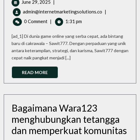
June
June 29, 2025
|
Bintang
29,
Meet
admin@internetmarketingsolutions.co
|
2025
Sawit777:
yang
0 Comment
|
1:31 pm
Bintang
Meningkat
yang
[ad_1] Di dunia game online yang serba cepat, ada bintang
Meningkat
di
baru di cakrawala – Sawit777. Dengan perpaduan yang unik
di
antara keterampilan, strategi, dan karisma, Sawit777 dengan
Industri
Industri
cepat naik pangkat menjadi [...]
Gaming
Gaming
Online
READ
READ MORE
Online
MORE
Bagaimana Wara123
menghubungkan tetangga
Ba
dan memperkuat komunitas