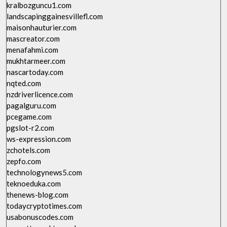
kralbozguncu1.com
landscapinggainesvillefl.com
maisonhauturier.com
mascreator.com
menafahmi.com
mukhtarmeer.com
nascartoday.com
nqted.com
nzdriverlicence.com
pagalguru.com
pcegame.com
pgslot-r2.com
ws-expression.com
zchotels.com
zepfo.com
technologynews5.com
teknoeduka.com
thenews-blog.com
todaycryptotimes.com
usabonuscodes.com