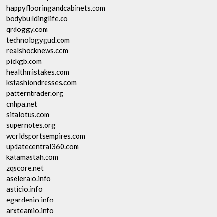
happyflooringandcabinets.com
bodybuildinglife.co
qrdoggy.com
technologygud.com
realshocknews.com
pickgb.com
healthmistakes.com
ksfashiondresses.com
patterntrader.org
cnhpa.net
sitalotus.com
supernotes.org
worldsportsempires.com
updatecentral360.com
katamastah.com
zqscore.net
aseleraio.info
asticio.info
egardenio.info
arxteamio.info