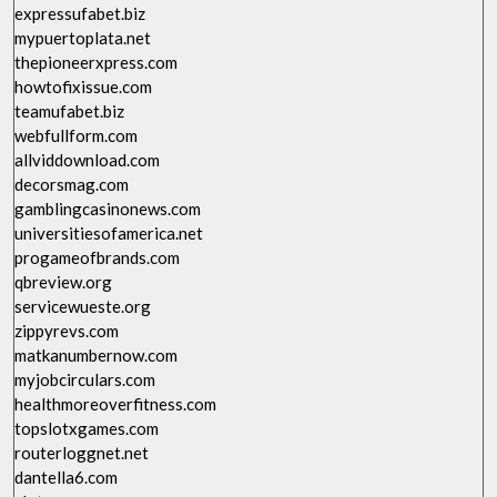
expressufabet.biz
mypuertoplata.net
thepioneerxpress.com
howtofixissue.com
teamufabet.biz
webfullform.com
allviddownload.com
decorsmag.com
gamblingcasinonews.com
universitiesofamerica.net
progameofbrands.com
qbreview.org
servicewueste.org
zippyrevs.com
matkanumbernow.com
myjobcirculars.com
healthmoreoverfitness.com
topslotxgames.com
routerloggnet.net
dantella6.com