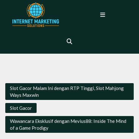
Skip
to
Open
content
Menu
Slot Gacor Malam Ini dengan RTP Tinggi, Slot Mahjong
Ways Maxwin
Slot Gacor
Wawancara Eksklusif dengan Mevius88: Inside The Mind
of a Game Prodigy