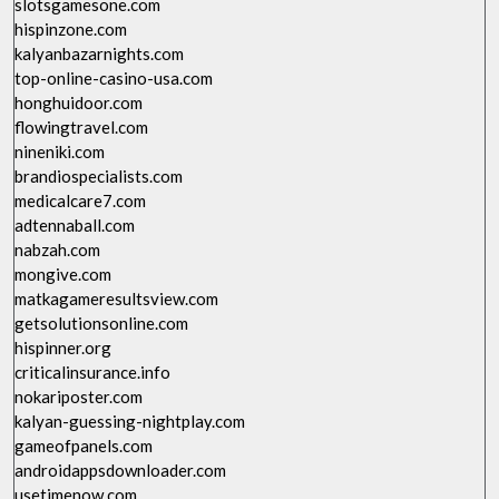
slotsgamesone.com
hispinzone.com
kalyanbazarnights.com
top-online-casino-usa.com
honghuidoor.com
flowingtravel.com
nineniki.com
brandiospecialists.com
medicalcare7.com
adtennaball.com
nabzah.com
mongive.com
matkagameresultsview.com
getsolutionsonline.com
hispinner.org
criticalinsurance.info
nokariposter.com
kalyan-guessing-nightplay.com
gameofpanels.com
androidappsdownloader.com
usetimenow.com