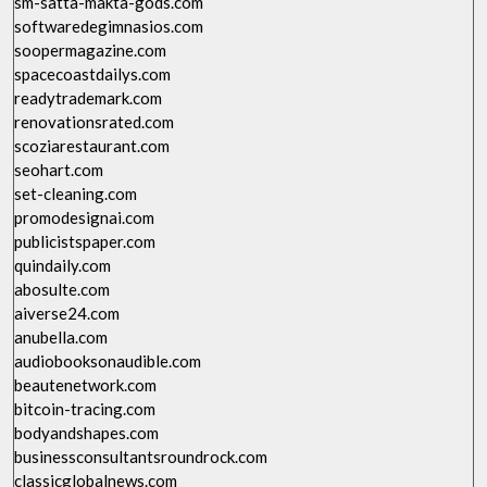
sm-satta-makta-gods.com
softwaredegimnasios.com
soopermagazine.com
spacecoastdailys.com
readytrademark.com
renovationsrated.com
scoziarestaurant.com
seohart.com
set-cleaning.com
promodesignai.com
publicistspaper.com
quindaily.com
abosulte.com
aiverse24.com
anubella.com
audiobooksonaudible.com
beautenetwork.com
bitcoin-tracing.com
bodyandshapes.com
businessconsultantsroundrock.com
classicglobalnews.com