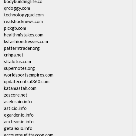
bodybuildinglife.co
qrdoggy.com
technologygud.com
realshocknews.com
pickgb.com
healthmistakes.com
ksfashiondresses.com
patterntrader.org
cnhpa.net
sitalotus.com
supernotes.org
worldsportsempires.com
updatecentral360.com
katamastah.com
zqscore.net
aseleraio.info
asticio.info
egardenio.info
arxteamio.info
getalexio.info
accountaudittaxcon.com