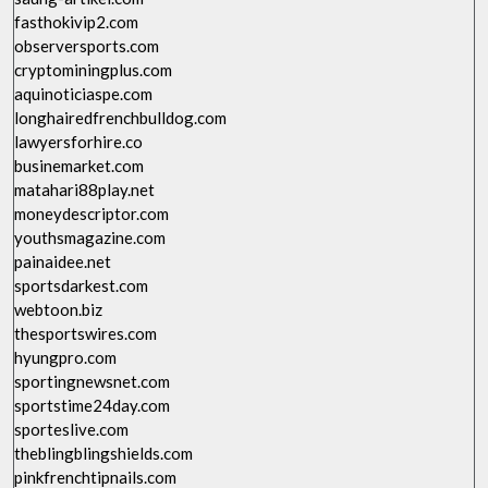
fasthokivip2.com
observersports.com
cryptominingplus.com
aquinoticiaspe.com
longhairedfrenchbulldog.com
lawyersforhire.co
businemarket.com
matahari88play.net
moneydescriptor.com
youthsmagazine.com
painaidee.net
sportsdarkest.com
webtoon.biz
thesportswires.com
hyungpro.com
sportingnewsnet.com
sportstime24day.com
sporteslive.com
theblingblingshields.com
pinkfrenchtipnails.com