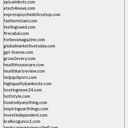
epicaimbots.com
etech4news.com
expresspsychedelicsshop.com
fashionistani.com
feelingswed.com
firecabal.com
forbessmagazine.com
globalmarketlivetoday.com
gpl-license.com
grow2every.com
healthhousecare.com
healthkartreview.com
helpquitporn.com
highqualitybanknote.com
hostingnews24.com
hottstyle.com
howtodiyanything.com
inspiringearthlings.com
investindependent.com
kralbozguncu1.com
landscapinggainesvillefl.com