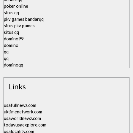
poker online
situs qq
pkv games bandarqq
situs pkv games
situs qq
domino99
domino
qq
qq
dominoqq
Links
usafullnewz.com
uktimenetwork.com
usaworldnewz.com
todayusaexplore.com
usalocality.com