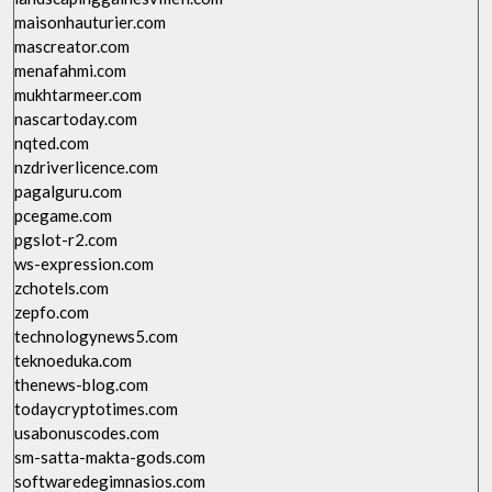
maisonhauturier.com
mascreator.com
menafahmi.com
mukhtarmeer.com
nascartoday.com
nqted.com
nzdriverlicence.com
pagalguru.com
pcegame.com
pgslot-r2.com
ws-expression.com
zchotels.com
zepfo.com
technologynews5.com
teknoeduka.com
thenews-blog.com
todaycryptotimes.com
usabonuscodes.com
sm-satta-makta-gods.com
softwaredegimnasios.com