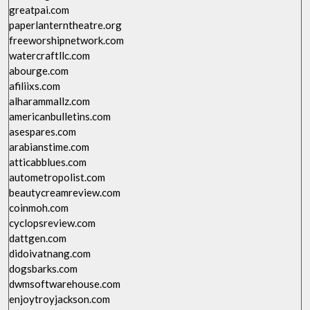
greatpai.com
paperlanterntheatre.org
freeworshipnetwork.com
watercraftllc.com
abourge.com
afiliixs.com
alharammallz.com
americanbulletins.com
asespares.com
arabianstime.com
atticabblues.com
autometropolist.com
beautycreamreview.com
coinmoh.com
cyclopsreview.com
dattgen.com
didoivatnang.com
dogsbarks.com
dwmsoftwarehouse.com
enjoytroyjackson.com