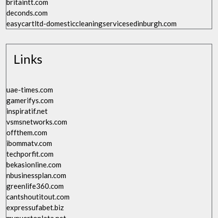
britaintt.com
deconds.com
easycartltd-domesticcleaningservicesedinburgh.com
Links
uae-times.com
gamerifys.com
inspiratif.net
vsmsnetworks.com
offthem.com
ibommatv.com
techporfit.com
bekasionline.com
nbusinessplan.com
greenlife360.com
cantshoutitout.com
expressufabet.biz
mypuertoplata.net