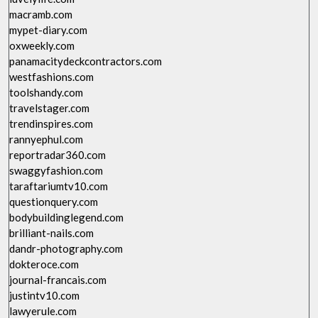
macramb.com
mypet-diary.com
oxweekly.com
panamacitydeckcontractors.com
westfashions.com
toolshandy.com
travelstager.com
trendinspires.com
rannyephul.com
reportradar360.com
swaggyfashion.com
taraftariumtv10.com
questionquery.com
bodybuildinglegend.com
brilliant-nails.com
dandr-photography.com
dokteroce.com
journal-francais.com
justintv10.com
lawyerule.com