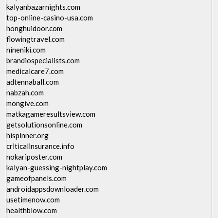
kalyanbazarnights.com
top-online-casino-usa.com
honghuidoor.com
flowingtravel.com
nineniki.com
brandiospecialists.com
medicalcare7.com
adtennaball.com
nabzah.com
mongive.com
matkagameresultsview.com
getsolutionsonline.com
hispinner.org
criticalinsurance.info
nokariposter.com
kalyan-guessing-nightplay.com
gameofpanels.com
androidappsdownloader.com
usetimenow.com
healthblow.com