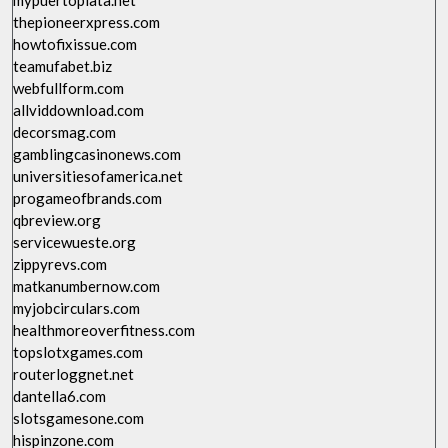
thepioneerxpress.com
howtofixissue.com
teamufabet.biz
webfullform.com
allviddownload.com
decorsmag.com
gamblingcasinonews.com
universitiesofamerica.net
progameofbrands.com
qbreview.org
servicewueste.org
zippyrevs.com
matkanumbernow.com
myjobcirculars.com
healthmoreoverfitness.com
topslotxgames.com
routerloggnet.net
dantella6.com
slotsgamesone.com
hispinzone.com