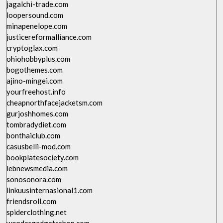
jagalchi-trade.com
loopersound.com
minapenelope.com
justicereformalliance.com
cryptoglax.com
ohiohobbyplus.com
bogothemes.com
ajino-mingei.com
yourfreehost.info
cheapnorthfacejacketsm.com
gurjoshhomes.com
tombradydiet.com
bonthaiclub.com
casusbelli-mod.com
bookplatesociety.com
lebnewsmedia.com
sonosonora.com
linkuusinternasional1.com
friendsroll.com
spiderclothing.net
wondergadgetsshop.com