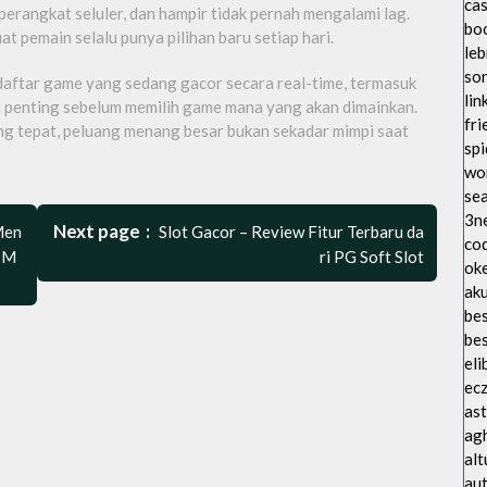
ca
 perangkat seluler, dan hampir tidak pernah mengalami lag.
bo
t pemain selalu punya pilihan baru setiap hari.
le
so
 daftar game yang sedang gacor secara real-time, termasuk
lin
nsi penting sebelum memilih game mana yang akan dimainkan.
fri
ng tepat, peluang menang besar bukan sekadar mimpi saat
spi
wo
se
3ne
Next page
Men
Slot Gacor – Review Fitur Terbaru da
cod
n M
ri PG Soft Slot
oke
ak
be
bes
eli
ec
as
ag
al
au