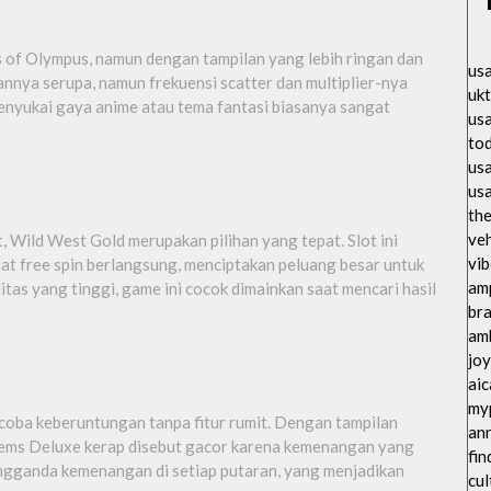
es of Olympus, namun dengan tampilan yang lebih ringan dan
us
nnya serupa, namun frekuensi scatter dan multiplier-nya
uk
nyukai gaya anime atau tema fantasi biasanya sangat
us
to
usa
us
th
ve
 Wild West Gold merupakan pilihan yang tepat. Slot ini
vi
aat free spin berlangsung, menciptakan peluang besar untuk
am
tas yang tinggi, game ini cocok dimainkan saat mencari hasil
br
am
jo
ai
my
coba keberuntungan tanpa fitur rumit. Dengan tampilan
an
Gems Deluxe kerap disebut gacor karena kemenangan yang
fin
pengganda kemenangan di setiap putaran, yang menjadikan
cul