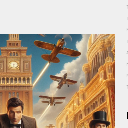
Gacor
–
Slot
Pragmatic
Gacor
Hari
Ini
yang
Layak
Dicoba