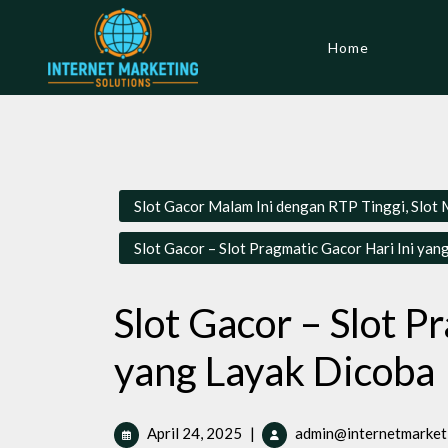
Skip
to
Home
content
Slot Gacor Malam Ini dengan RTP Tinggi, Slo
Slot Gacor – Slot Pragmatic Gacor Hari Ini yan
Slot Gacor – Slot P
yang Layak Dicoba
April
April 24, 2025
|
admin@internetmarketi