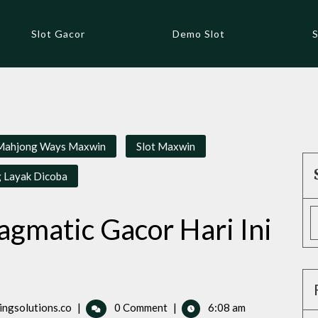
Slot Gacor
Demo Slot
S
t Mahjong Ways Maxwin
Slot Maxwin
g Layak Dicoba
ragmatic Gacor Hari Ini
Slot
ngsolutions.co
|
0 Comment
|
6:08 am