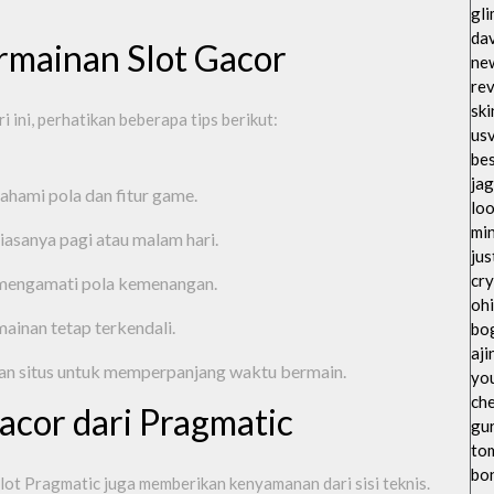
gl
dav
rmainan Slot Gacor
ne
re
sk
i ini, perhatikan beberapa tips berikut:
us
be
jag
ahami pola dan fitur game.
lo
mi
biasanya pagi atau malam hari.
jus
cr
a mengamati pola kemenangan.
oh
ainan tetap terkendali.
bo
aj
kan situs untuk memperpanjang waktu bermain.
you
ch
acor dari Pragmatic
gu
to
bo
slot Pragmatic juga memberikan kenyamanan dari sisi teknis.