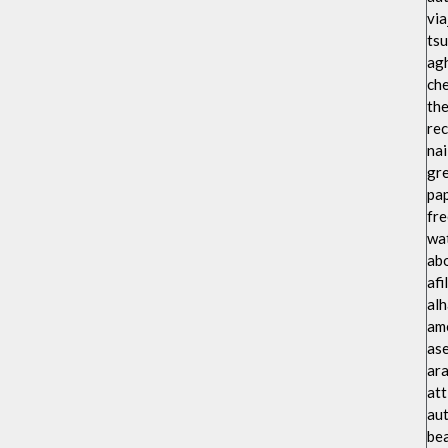
vi
tsu
ag
ch
the
re
nai
gr
pa
fr
wat
ab
afi
al
ame
as
ar
att
au
be