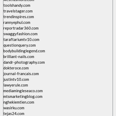
toolshandy.com
travelstager.com
trendinspires.com
rannyephul.com
reportradar360.com
swaggyfashion.com
taraftariumtv10.com
questionquery.com
bodybuildinglegend.com
brilliant-nails.com
dandr-photography.com
dokteroce.com
journal-francais.com
justintv10.com
lawyerule.com
mediamingleseaco.com
mtsmarketingblog.com
nghekiemtien.com
wasirku.com
tejas24.com