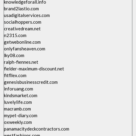
knowledgeforall.info
brand2lastio.com
usadigitalservices.com
socialhoppers.com
creativedream.net
n2315.com
getwebonline.com
onlyfansheaven.com
lky08.com
ralph-fiennes.net
fielder-maximum-discount.net
fitfllex.com
genesisbusinesscredit.com
inforuang.com
kindsmarket.com
luvelylife.com
macramb.com
mypet-diary.com
oxweekly.com
panamacitydeckcontractors.com
westfashions.com