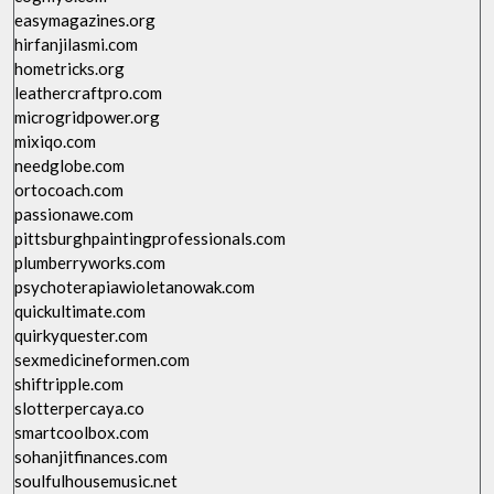
easymagazines.org
hirfanjilasmi.com
hometricks.org
leathercraftpro.com
microgridpower.org
mixiqo.com
needglobe.com
ortocoach.com
passionawe.com
pittsburghpaintingprofessionals.com
plumberryworks.com
psychoterapiawioletanowak.com
quickultimate.com
quirkyquester.com
sexmedicineformen.com
shiftripple.com
slotterpercaya.co
smartcoolbox.com
sohanjitfinances.com
soulfulhousemusic.net