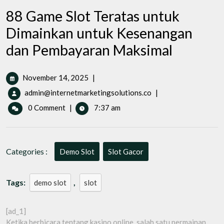
88 Game Slot Teratas untuk
Dimainkan untuk Kesenangan
dan Pembayaran Maksimal
November
November 14, 2025
|
14,
88
admin@internetmarketingsolutions.co
|
2025
Game
0 Comment
|
7:37 am
Slot
Teratas
untuk
Dimainkan
Categories :
Demo Slot
Slot Gacor
untuk
Kesenangan
dan
Tags:
,
demo slot
slot
Pembayaran
Maksimal
[ad_1]
Ketika berbicara tentang kasino online, salah satu permainan