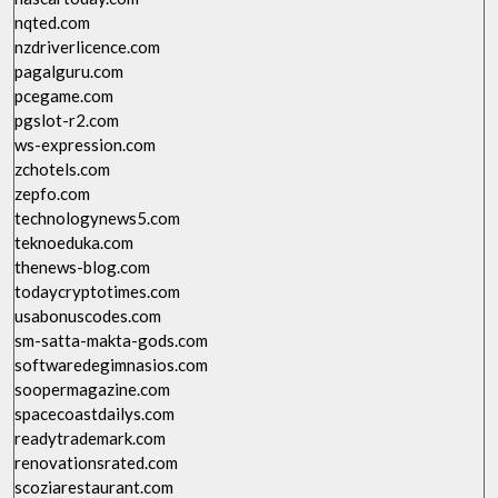
nqted.com
nzdriverlicence.com
pagalguru.com
pcegame.com
pgslot-r2.com
ws-expression.com
zchotels.com
zepfo.com
technologynews5.com
teknoeduka.com
thenews-blog.com
todaycryptotimes.com
usabonuscodes.com
sm-satta-makta-gods.com
softwaredegimnasios.com
soopermagazine.com
spacecoastdailys.com
readytrademark.com
renovationsrated.com
scoziarestaurant.com