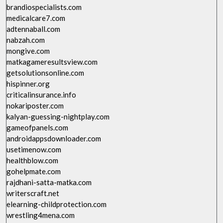
brandiospecialists.com
medicalcare7.com
adtennaball.com
nabzah.com
mongive.com
matkagameresultsview.com
getsolutionsonline.com
hispinner.org
criticalinsurance.info
nokariposter.com
kalyan-guessing-nightplay.com
gameofpanels.com
androidappsdownloader.com
usetimenow.com
healthblow.com
gohelpmate.com
rajdhani-satta-matka.com
writerscraft.net
elearning-childprotection.com
wrestling4mena.com