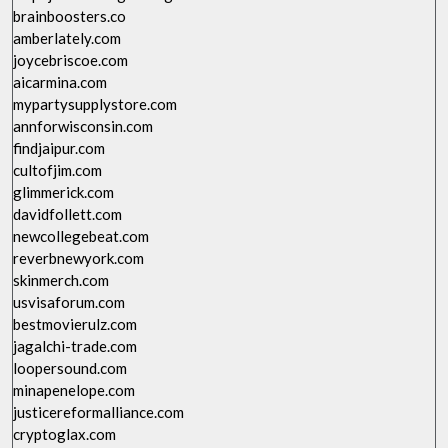
brainboosters.co
amberlately.com
joycebriscoe.com
aicarmina.com
mypartysupplystore.com
annforwisconsin.com
findjaipur.com
cultofjim.com
glimmerick.com
davidfollett.com
newcollegebeat.com
reverbnewyork.com
skinmerch.com
usvisaforum.com
bestmovierulz.com
jagalchi-trade.com
loopersound.com
minapenelope.com
justicereformalliance.com
cryptoglax.com