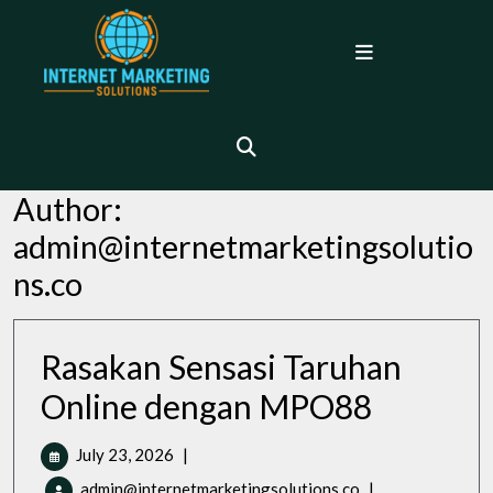
Skip
to
Open
content
Menu
Author:
admin@internetmarketingsolutio
ns.co
Rasakan Sensasi Taruhan
Rasakan
Online dengan MPO88
Sensasi
July
July 23, 2026
|
Taruhan
23,
Rasakan
admin@internetmarketingsolutions.co
|