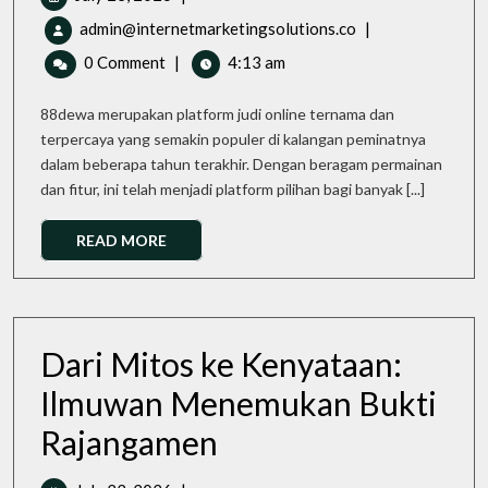
Menjad
23,
Mengapa
admin@internetmarketingsolutions.co
|
2026
88dewa
Platfor
0 Comment
|
4:13 am
Menjadi
Pilihan
Platform
88dewa merupakan platform judi online ternama dan
Pilihan
Para
terpercaya yang semakin populer di kalangan peminatnya
Para
dalam beberapa tahun terakhir. Dengan beragam permainan
Penggemar
Pengge
dan fitur, ini telah menjadi platform pilihan bagi banyak [...]
Judi
Judi
Online
READ
READ MORE
Online
MORE
Dari Mitos ke Kenyataan:
Ilmuwan Menemukan Bukti
Dari
Rajangamen
Mitos