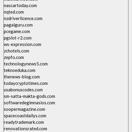
nascartoday.com
nqted.com
nzdriverlicence.com
pagalguru.com
pcegame.com
pgslot-r2.com
ws-expression.com
zchotels.com
zepfo.com
technologynews5.com
teknoeduka.com
thenews-blog.com
todaycryptotimes.com
usabonuscodes.com
sm-satta-makta-gods.com
softwaredegimnasios.com
soopermagazine.com
spacecoastdailys.com
readytrademark.com
renovationsrated.com