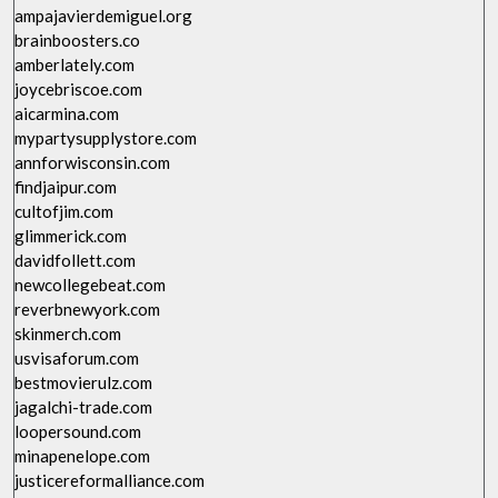
ampajavierdemiguel.org
brainboosters.co
amberlately.com
joycebriscoe.com
aicarmina.com
mypartysupplystore.com
annforwisconsin.com
findjaipur.com
cultofjim.com
glimmerick.com
davidfollett.com
newcollegebeat.com
reverbnewyork.com
skinmerch.com
usvisaforum.com
bestmovierulz.com
jagalchi-trade.com
loopersound.com
minapenelope.com
justicereformalliance.com