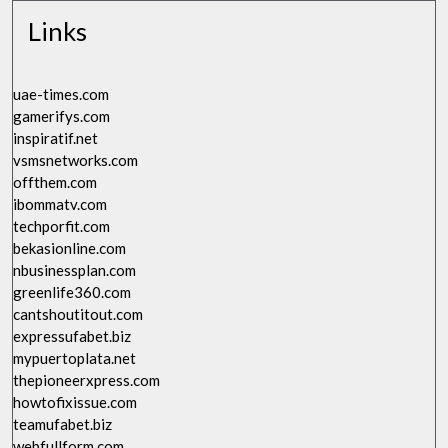
Links
uae-times.com
gamerifys.com
inspiratif.net
vsmsnetworks.com
offthem.com
ibommatv.com
techporfit.com
bekasionline.com
nbusinessplan.com
greenlife360.com
cantshoutitout.com
expressufabet.biz
mypuertoplata.net
thepioneerxpress.com
howtofixissue.com
teamufabet.biz
webfullform.com