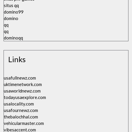
situs qq
domino99
domino
qq
qq
dominoqq
Links
usafullnewz.com
uktimenetwork.com
usaworldnewz.com
todayusaexplore.com
usalocality.com
usafournewz.com
thebalochhal.com
vehicularmaster.com
vibesaccent.com