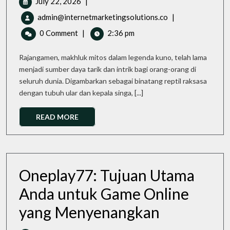
July
July 22, 2026
|
ke
22,
Dari
admin@internetmarketingsolutions.co
|
2026
Mitos
Kenyataan:
0 Comment
|
2:36 pm
ke
Ilmuwan
Kenyataan:
Rajangamen, makhluk mitos dalam legenda kuno, telah lama
Ilmuwan
Menemukan
menjadi sumber daya tarik dan intrik bagi orang-orang di
Menemukan
seluruh dunia. Digambarkan sebagai binatang reptil raksasa
Bukti
Bukti
dengan tubuh ular dan kepala singa, [...]
Rajangamen
Rajangamen
READ
READ MORE
MORE
Oneplay77: Tujuan Utama
Anda untuk Game Online
Oneplay77
yang Menyenangkan