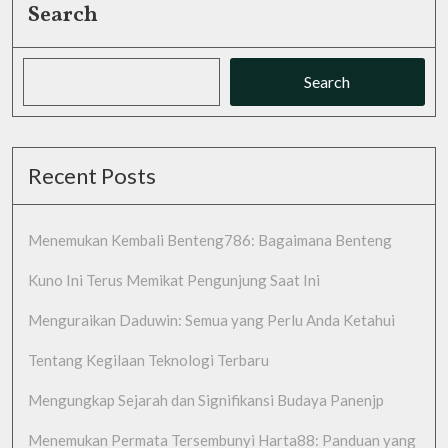
Search
Search
Recent Posts
Menemukan Kembali Benteng786: Bagaimana Benteng
Kuno Ini Terus Memikat Pengunjung Saat Ini
Menguraikan Daduwin: Semua yang Perlu Anda Ketahui
Tentang Kegilaan Teknologi Terbaru
Mengungkap Sejarah dan Signifikansi Budaya Panenjp
Menemukan Permata Tersembunyi Harta88: Panduan yang