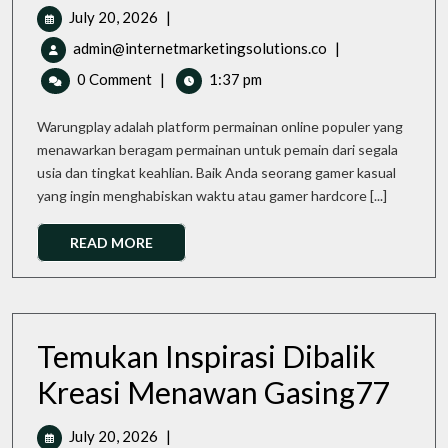
Game
July
July 20, 2026
|
Terbaik
20,
Temukan
admin@internetmarketingsolutions.co
|
2026
Game
di
0 Comment
|
1:37 pm
Terbaik
Warungplay:
di
Warungplay adalah platform permainan online populer yang
Warungplay:
Surganya
menawarkan beragam permainan untuk pemain dari segala
Surganya
usia dan tingkat keahlian. Baik Anda seorang gamer kasual
Para
Para
yang ingin menghabiskan waktu atau gamer hardcore [...]
Gamer
Gamer
READ
READ MORE
MORE
Temukan Inspirasi Dibalik
Tem
Kreasi Menawan Gasing77
Insp
July
July 20, 2026
|