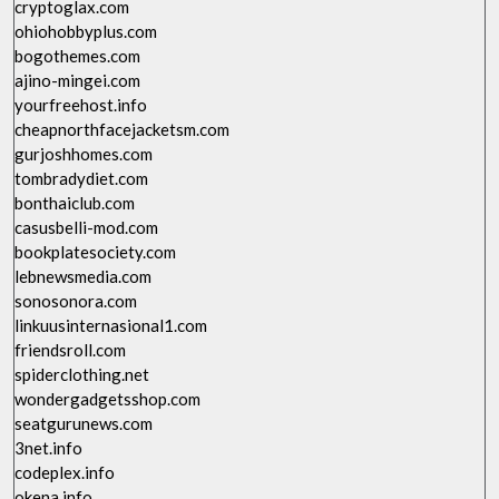
cryptoglax.com
ohiohobbyplus.com
bogothemes.com
ajino-mingei.com
yourfreehost.info
cheapnorthfacejacketsm.com
gurjoshhomes.com
tombradydiet.com
bonthaiclub.com
casusbelli-mod.com
bookplatesociety.com
lebnewsmedia.com
sonosonora.com
linkuusinternasional1.com
friendsroll.com
spiderclothing.net
wondergadgetsshop.com
seatgurunews.com
3net.info
codeplex.info
okena.info