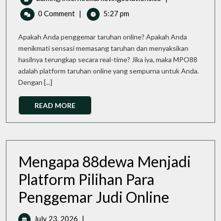
2026
Sensasi
Online
0 Comment
|
5:27 pm
Taruhan
dengan
Online
Apakah Anda penggemar taruhan online? Apakah Anda
dengan
MPO88
menikmati sensasi memasang taruhan dan menyaksikan
MPO88
hasilnya terungkap secara real-time? Jika iya, maka MPO88
adalah platform taruhan online yang sempurna untuk Anda.
Dengan [...]
READ
READ MORE
MORE
Mengapa 88dewa Menjadi
Platform Pilihan Para
Menga
Penggemar Judi Online
88dewa
July
July 23, 2026
|