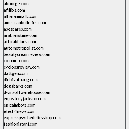
abourge.com
afiliixs.com
alharammallz.com
americanbulletins.com
asespares.com
arabianstime.com
atticabblues.com
autometropolist.com
beautycreamreview.com
coinmoh.com
cyclopsreview.com
dattgen.com
didoivatnang.com
dogsbarks.com
dwmsoftwarehouse.com
enjoytroyjackson.com
epicaimbots.com
etech4news.com
expresspsychedelicsshop.com
fashionistani.com