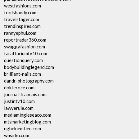
westfashions.com
toolshandy.com
travelstager.com
trendinspires.com
rannyephul.com
reportradar360.com
swaggyfashion.com
taraftariumtv10.com
questionquery.com
bodybuildinglegend.com
brilliant-nails.com
dandr-photography.com
dokteroce.com
journal-francais.com
justintv10.com
lawyerule.com
mediamingleseaco.com
mtsmarketingblog.com
nghekiemtien.com
wasirku.com