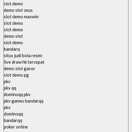
slot demo
demo slot zeus
slot demo maxwin
slot demo
slot demo
demo slot
slot demo
bandarq
situs judi bola resmi
live draw hk tercepat
demo slot gacor
slot demo pg
pkv
pkv qq
dominoqq pkv
pkv games bandarqq
pkv
dominoqq
bandarqq
poker online