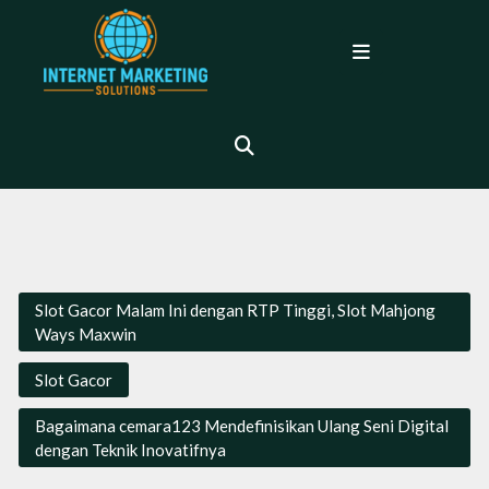
Skip
to
Open
content
Menu
Slot Gacor Malam Ini dengan RTP Tinggi, Slot Mahjong
Ways Maxwin
Slot Gacor
Bagaimana cemara123 Mendefinisikan Ulang Seni Digital
dengan Teknik Inovatifnya