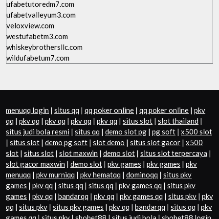
ufabetutoredm7.com
ufabetvalleyum3.com
veloxview.com
westufabetm3.com
whiskeybrothersllc.com
wildufabetum7.com
menuqq login
|
situs qq
|
qq poker online
|
qq poker online
|
pkv
qq
|
pkv qq
|
pkv qq
|
pkv qq
|
pkv qq
|
situs slot
|
slot thailand
|
situs judi bola resmi
|
situs qq
|
demo slot pg
|
pg soft
|
x500 slot
|
situs slot
|
demo pg soft
|
slot demo
|
situs slot gacor
|
x500
slot
|
situs slot
|
slot maxwin
|
demo slot
|
situs slot terpercaya
|
slot gacor maxwin
|
demo slot
|
pkv games
|
pkv games
|
pkv
menuqq
|
pkv murniqq
|
pkv hematqq
|
dominoqq
|
situs pkv
games
|
pkv qq
|
situs qq
|
situs qq
|
pkv games qq
|
situs pkv
games
|
pkv qq
|
bandarqq
|
pkv qq
|
pkv games qq
|
situs pkv
|
pkv
qq
|
situs pkv
|
situs pkv games
|
pkv qq
|
bandarqq
|
situs qq
|
pkv
games qq
|
situs pkv
|
sbobet88
|
situs judi bola
|
sbobet88 login