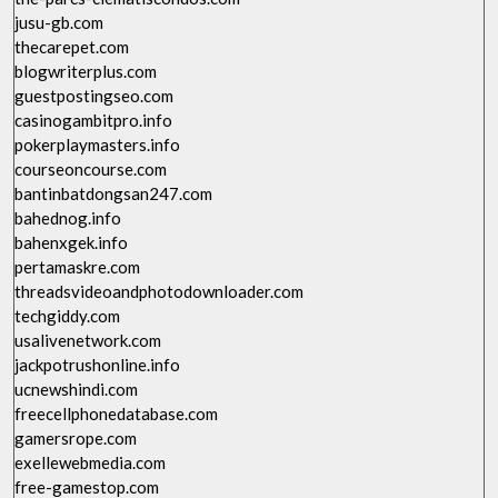
jusu-gb.com
thecarepet.com
blogwriterplus.com
guestpostingseo.com
casinogambitpro.info
pokerplaymasters.info
courseoncourse.com
bantinbatdongsan247.com
bahednog.info
bahenxgek.info
pertamaskre.com
threadsvideoandphotodownloader.com
techgiddy.com
usalivenetwork.com
jackpotrushonline.info
ucnewshindi.com
freecellphonedatabase.com
gamersrope.com
exellewebmedia.com
free-gamestop.com