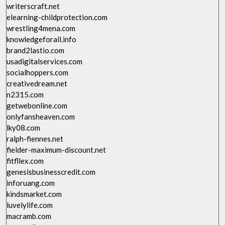
writerscraft.net
elearning-childprotection.com
wrestling4mena.com
knowledgeforall.info
brand2lastio.com
usadigitalservices.com
socialhoppers.com
creativedream.net
n2315.com
getwebonline.com
onlyfansheaven.com
lky08.com
ralph-fiennes.net
fielder-maximum-discount.net
fitfllex.com
genesisbusinesscredit.com
inforuang.com
kindsmarket.com
luvelylife.com
macramb.com