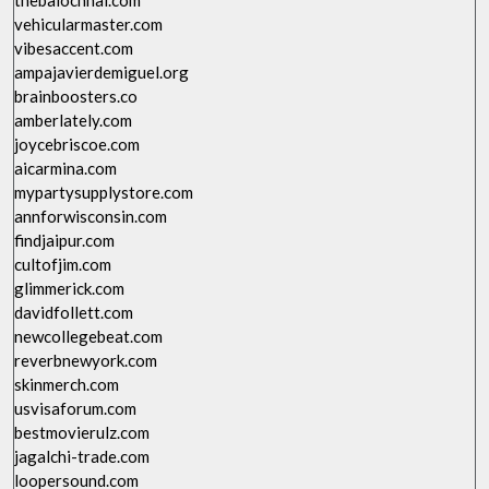
thebalochhal.com
vehicularmaster.com
vibesaccent.com
ampajavierdemiguel.org
brainboosters.co
amberlately.com
joycebriscoe.com
aicarmina.com
mypartysupplystore.com
annforwisconsin.com
findjaipur.com
cultofjim.com
glimmerick.com
davidfollett.com
newcollegebeat.com
reverbnewyork.com
skinmerch.com
usvisaforum.com
bestmovierulz.com
jagalchi-trade.com
loopersound.com