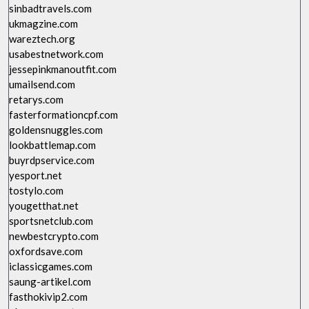
sinbadtravels.com
ukmagzine.com
wareztech.org
usabestnetwork.com
jessepinkmanoutfit.com
umailsend.com
retarys.com
fasterformationcpf.com
goldensnuggles.com
lookbattlemap.com
buyrdpservice.com
yesport.net
tostylo.com
yougetthat.net
sportsnetclub.com
newbestcrypto.com
oxfordsave.com
iclassicgames.com
saung-artikel.com
fasthokivip2.com