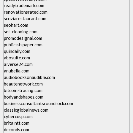
readytrademark.com
renovationsrated.com
scoziarestaurant.com
seohart.com
set-cleaning.com
promodesignai.com
publicistspaper.com
quindaily.com
abosulte.com
aiverse24.com
anubella.com
audiobooksonaudible.com
beautenetwork.com
bitcoin-tracing.com
bodyandshapes.com
businessconsultantsroundrock.com
classicglobalnews.com
cybercusp.com
britaintt.com
deconds.com