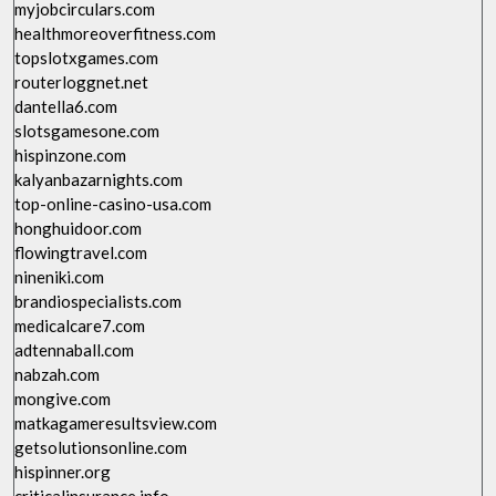
myjobcirculars.com
healthmoreoverfitness.com
topslotxgames.com
routerloggnet.net
dantella6.com
slotsgamesone.com
hispinzone.com
kalyanbazarnights.com
top-online-casino-usa.com
honghuidoor.com
flowingtravel.com
nineniki.com
brandiospecialists.com
medicalcare7.com
adtennaball.com
nabzah.com
mongive.com
matkagameresultsview.com
getsolutionsonline.com
hispinner.org