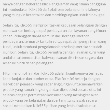
hanya dengan beberapa klik. Pengalaman yang ramah pengguna
ini membedakan Klik555 dari platform belanja online lainnya
yang mungkin berantakan dan membingungkan untuk dinavigasi.
Selain itu, Klik555 memprioritaskan kepuasan pelanggan dengan
menawarkan berbagai opsi pembayaran dan layanan pengiriman
cepat. Pelanggan dapat memilih dari berbagai metode
pembayaran, termasuk kartu kredit, paypal, dan pengiriman uang
tunai, untuk membuat pengalaman berbelanja mereka sesudah
mungkin. Selain itu, Klik555 bermitra dengan layanan kurir yang
andal untuk memastikan bahwa pesanan dikirimkan segera dan
aman ke pintu depan pelanggan.
Fitur menonjol lain dari Klik555 adalah komitmennya terhadap
keberlanjutan dan sumber etika. Platform ini bekerja dengan
merek dan pemasok yang sadar lingkungan untuk menawarkan
produk yang ramah lingkungan dan diproduksi secara etis. Ini
selaras dengan permintaan konsumen yang meningkat akan
produk yang berkelanjutan dan bertanggung jawab secara
sosial, menjadikan Klik555 pilihan yang lebih disukai untuk