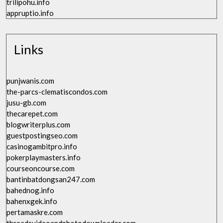
trilipohu.info
appruptio.info
Links
punjwanis.com
the-parcs-clematiscondos.com
jusu-gb.com
thecarepet.com
blogwriterplus.com
guestpostingseo.com
casinogambitpro.info
pokerplaymasters.info
courseoncourse.com
bantinbatdongsan247.com
bahednog.info
bahenxgek.info
pertamaskre.com