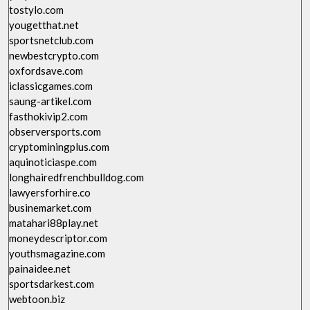
tostylo.com
yougetthat.net
sportsnetclub.com
newbestcrypto.com
oxfordsave.com
iclassicgames.com
saung-artikel.com
fasthokivip2.com
observersports.com
cryptominingplus.com
aquinoticiaspe.com
longhairedfrenchbulldog.com
lawyersforhire.co
businemarket.com
matahari88play.net
moneydescriptor.com
youthsmagazine.com
painaidee.net
sportsdarkest.com
webtoon.biz