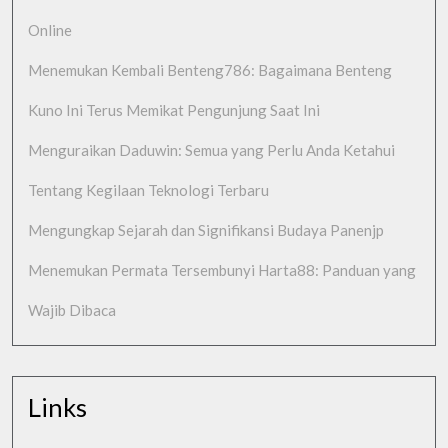
Online
Menemukan Kembali Benteng786: Bagaimana Benteng
Kuno Ini Terus Memikat Pengunjung Saat Ini
Menguraikan Daduwin: Semua yang Perlu Anda Ketahui
Tentang Kegilaan Teknologi Terbaru
Mengungkap Sejarah dan Signifikansi Budaya Panenjp
Menemukan Permata Tersembunyi Harta88: Panduan yang
Wajib Dibaca
Links