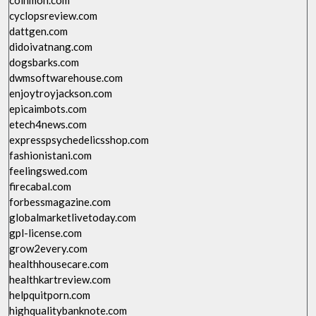
coinmoh.com
cyclopsreview.com
dattgen.com
didoivatnang.com
dogsbarks.com
dwmsoftwarehouse.com
enjoytroyjackson.com
epicaimbots.com
etech4news.com
expresspsychedelicsshop.com
fashionistani.com
feelingswed.com
firecabal.com
forbessmagazine.com
globalmarketlivetoday.com
gpl-license.com
grow2every.com
healthhousecare.com
healthkartreview.com
helpquitporn.com
highqualitybanknote.com