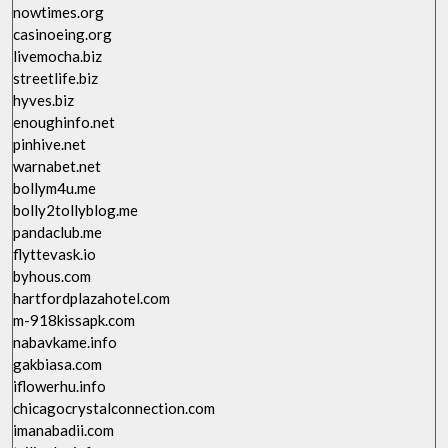
nowtimes.org
casinoeing.org
livemocha.biz
streetlife.biz
hyves.biz
enoughinfo.net
pinhive.net
warnabet.net
bollym4u.me
bolly2tollyblog.me
pandaclub.me
flyttevask.io
byhous.com
hartfordplazahotel.com
m-918kissapk.com
nabavkame.info
gakbiasa.com
iflowerhu.info
chicagocrystalconnection.com
imanabadii.com