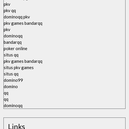
pkv
pkv qq
dominoqq pkv
pkv games bandarqq
pkv
dominoqq
bandarqq
poker online
situs qq
pkv games bandarqq
situs pkv games
situs qq
domino99
domino
qq
qq
dominoqq
Links