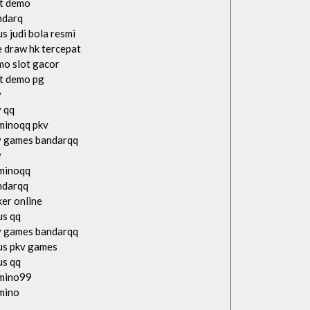
ot demo
ndarq
us judi bola resmi
e draw hk tercepat
mo slot gacor
ot demo pg
v
 qq
minoqq pkv
v games bandarqq
v
minoqq
ndarqq
er online
us qq
v games bandarqq
us pkv games
us qq
mino99
mino