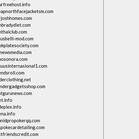
rfreehost.info
eapnorthfacejacketsm.com
rjoshhomes.com
mbradydiet.com
nthaiclub.com
susbelli-mod.com
okplatesociety.com
bnewsmedia.com
nosonora.com
kuusinternasional1.com
endsroll.com
derclothing.net
ndergadgetsshop.com
atgurunews.com
t.info
eplex.info
na.info
unidpropokerqq.com
spokecardetailing.com
tfriendscredit.com