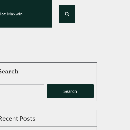
lot Maxwin
Search
Search
Recent Posts