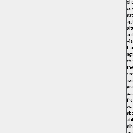
eli
ec
as
ag
al
au
vi
tsu
ag
ch
the
re
nai
gr
pa
fr
wat
ab
afi
al
ame