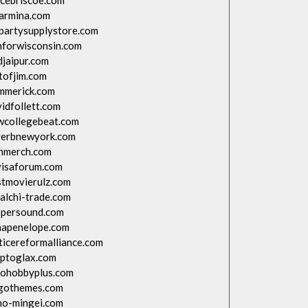
ycebriscoe.com
carmina.com
partysupplystore.com
nforwisconsin.com
djaipur.com
tofjim.com
immerick.com
idfollett.com
wcollegebeat.com
verbnewyork.com
inmerch.com
visaforum.com
stmovierulz.com
alchi-trade.com
opersound.com
napenelope.com
ticereformalliance.com
yptoglax.com
iohobbyplus.com
gothemes.com
ino-mingei.com