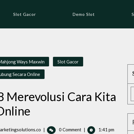
Slot Gacor
Demo Slot
S
t Mahjong Ways Maxwin
Slot Gacor
ubung Secara Online
 Merevolusi Cara Kita
Online
Bagaimana
rketingsolutions.co
|
0 Comment
|
1:41 pm