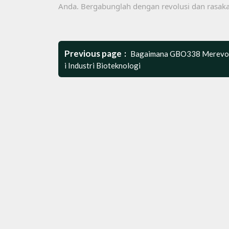
Anda. Bergabunglah dengan revolusi dan rasak
Post
Previous page
Bagaimana GBO338 Merevo
navigation
i Industri Bioteknologi