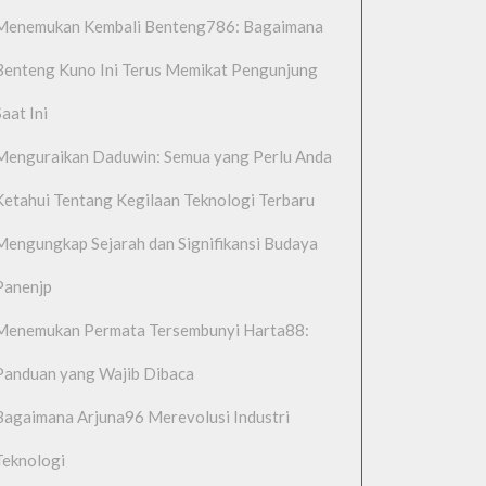
Menemukan Kembali Benteng786: Bagaimana
Benteng Kuno Ini Terus Memikat Pengunjung
Saat Ini
Menguraikan Daduwin: Semua yang Perlu Anda
Ketahui Tentang Kegilaan Teknologi Terbaru
Mengungkap Sejarah dan Signifikansi Budaya
Panenjp
Menemukan Permata Tersembunyi Harta88:
Panduan yang Wajib Dibaca
Bagaimana Arjuna96 Merevolusi Industri
Teknologi