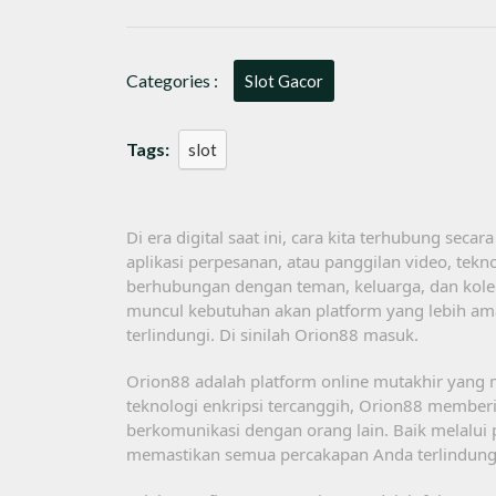
18,
2025
Categories :
Slot Gacor
Tags:
slot
Di era digital saat ini, cara kita terhubung seca
aplikasi perpesanan, atau panggilan video, te
berhubungan dengan teman, keluarga, dan kol
muncul kebutuhan akan platform yang lebih ama
terlindungi. Di sinilah Orion88 masuk.
Orion88 adalah platform online mutakhir yang m
teknologi enkripsi tercanggih, Orion88 membe
berkomunikasi dengan orang lain. Baik melalui 
memastikan semua percakapan Anda terlindungi 