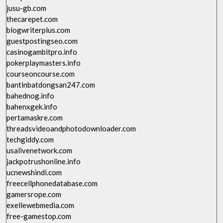
jusu-gb.com
thecarepet.com
blogwriterplus.com
guestpostingseo.com
casinogambitpro.info
pokerplaymasters.info
courseoncourse.com
bantinbatdongsan247.com
bahednog.info
bahenxgek.info
pertamaskre.com
threadsvideoandphotodownloader.com
techgiddy.com
usalivenetwork.com
jackpotrushonline.info
ucnewshindi.com
freecellphonedatabase.com
gamersrope.com
exellewebmedia.com
free-gamestop.com