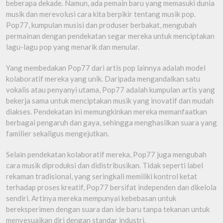
beberapa dekade. Namun, ada pemain baru yang memasuki dunia
musik dan merevolusi cara kita berpikir tentang musik pop.
Pop77, kumpulan musisi dan produser berbakat, mengubah
permainan dengan pendekatan segar mereka untuk menciptakan
lagu-lagu pop yang menarik dan menular.
Yang membedakan Pop77 dari artis pop lainnya adalah model
kolaboratif mereka yang unik. Daripada mengandalkan satu
vokalis atau penyanyi utama, Pop77 adalah kumpulan artis yang
bekerja sama untuk menciptakan musik yang inovatif dan mudah
diakses. Pendekatan ini memungkinkan mereka memanfaatkan
berbagai pengaruh dan gaya, sehingga menghasilkan suara yang
familier sekaligus mengejutkan.
Selain pendekatan kolaboratif mereka, Pop77 juga mengubah
cara musik diproduksi dan didistribusikan. Tidak seperti label
rekaman tradisional, yang seringkali memiliki kontrol ketat
terhadap proses kreatif, Pop77 bersifat independen dan dikelola
sendiri. Artinya mereka mempunyai kebebasan untuk
bereksperimen dengan suara dan ide baru tanpa tekanan untuk
menyesuaikan diri dengan standar industri.