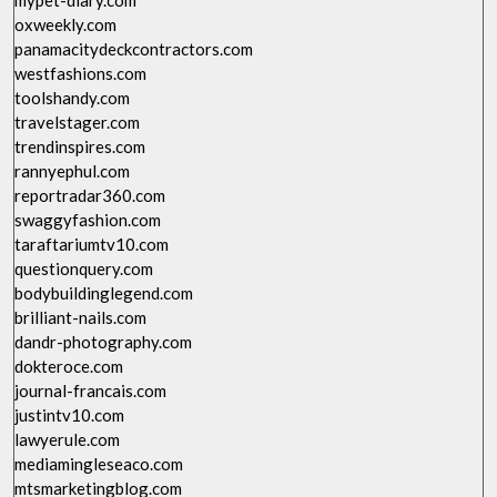
mypet-diary.com
oxweekly.com
panamacitydeckcontractors.com
westfashions.com
toolshandy.com
travelstager.com
trendinspires.com
rannyephul.com
reportradar360.com
swaggyfashion.com
taraftariumtv10.com
questionquery.com
bodybuildinglegend.com
brilliant-nails.com
dandr-photography.com
dokteroce.com
journal-francais.com
justintv10.com
lawyerule.com
mediamingleseaco.com
mtsmarketingblog.com