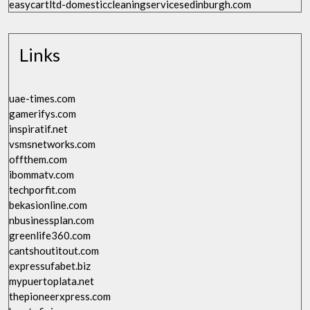
easycartltd-domesticcleaningservicesedinburgh.com
Links
uae-times.com
gamerifys.com
inspiratif.net
vsmsnetworks.com
offthem.com
ibommatv.com
techporfit.com
bekasionline.com
nbusinessplan.com
greenlife360.com
cantshoutitout.com
expressufabet.biz
mypuertoplata.net
thepioneerxpress.com