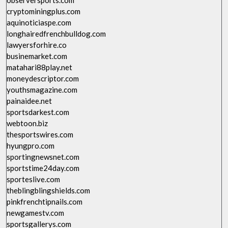
observersports.com
cryptominingplus.com
aquinoticiaspe.com
longhairedfrenchbulldog.com
lawyersforhire.co
businemarket.com
matahari88play.net
moneydescriptor.com
youthsmagazine.com
painaidee.net
sportsdarkest.com
webtoon.biz
thesportswires.com
hyungpro.com
sportingnewsnet.com
sportstime24day.com
sporteslive.com
theblingblingshields.com
pinkfrenchtipnails.com
newgamestv.com
sportsgallerys.com