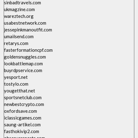
sinbadtravels.com
ukmagzine.com
wareztech.org
usabestnetwork.com
jessepinkmanoutfit.com
umailsend.com
retarys.com
fasterformationcpf.com
goldensnuggles.com
lookbattlemap.com
buyrdpservice.com
yesport.net
tostylo.com
yougetthat.net
sportsnetclub.com
newbestcrypto.com
oxfordsave.com
iclassicgames.com
saung-artikel.com
fasthokivip2.com