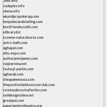
3net.info
codeplex.info
okena.info
akunidpropokerqq.com
bespokecardetailing.com
bestfriendscredit.com
elibrary.biz
eczema-naturalcures.com
astro-bath.com
aghapal.com
altu-expo.com
authorjennijames.com
viajearoma.net
tsutsuji-parkin.com
agharab.com
cheapammousa.com
thepositiveladiessoccerclub.com
recetasdecocinafaciles.com
naildesignsidea.net
greatpai.com
paperlanterntheatre.org