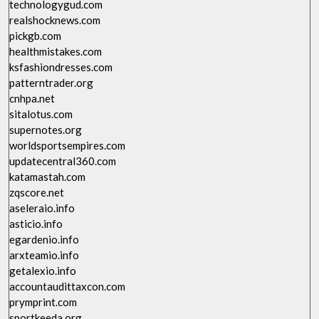
technologygud.com
realshocknews.com
pickgb.com
healthmistakes.com
ksfashiondresses.com
patterntrader.org
cnhpa.net
sitalotus.com
supernotes.org
worldsportsempires.com
updatecentral360.com
katamastah.com
zqscore.net
aseleraio.info
asticio.info
egardenio.info
arxteamio.info
getalexio.info
accountaudittaxcon.com
prymprint.com
sportkeeda.org