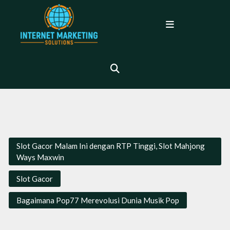
Skip
to
Open
content
Menu
Slot Gacor Malam Ini dengan RTP Tinggi, Slot Mahjong
Ways Maxwin
Slot Gacor
Bagaimana Pop77 Merevolusi Dunia Musik Pop