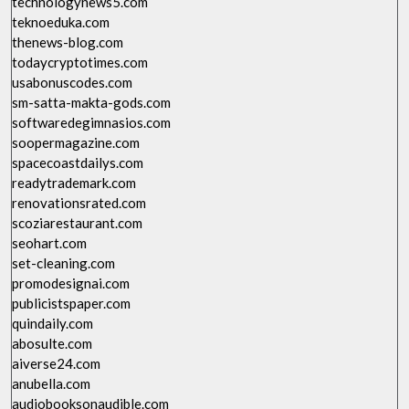
technologynews5.com
teknoeduka.com
thenews-blog.com
todaycryptotimes.com
usabonuscodes.com
sm-satta-makta-gods.com
softwaredegimnasios.com
soopermagazine.com
spacecoastdailys.com
readytrademark.com
renovationsrated.com
scoziarestaurant.com
seohart.com
set-cleaning.com
promodesignai.com
publicistspaper.com
quindaily.com
abosulte.com
aiverse24.com
anubella.com
audiobooksonaudible.com