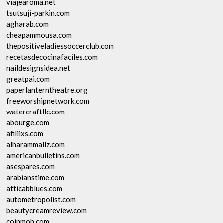
viajearoma.net
tsutsuji-parkin.com
agharab.com
cheapammousa.com
thepositiveladiessoccerclub.com
recetasdecocinafaciles.com
naildesignsidea.net
greatpai.com
paperlanterntheatre.org
freeworshipnetwork.com
watercraftllc.com
abourge.com
afiliixs.com
alharammallz.com
americanbulletins.com
asespares.com
arabianstime.com
atticabblues.com
autometropolist.com
beautycreamreview.com
coinmoh.com