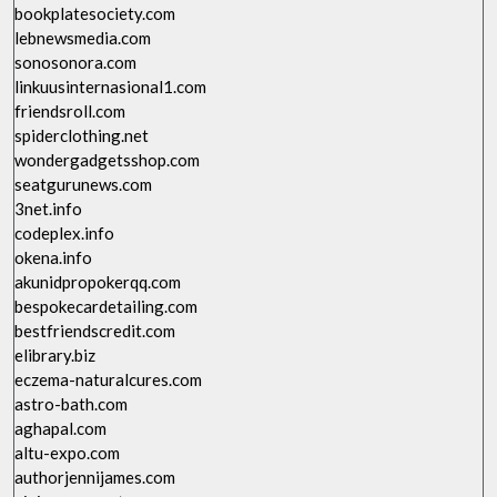
bookplatesociety.com
lebnewsmedia.com
sonosonora.com
linkuusinternasional1.com
friendsroll.com
spiderclothing.net
wondergadgetsshop.com
seatgurunews.com
3net.info
codeplex.info
okena.info
akunidpropokerqq.com
bespokecardetailing.com
bestfriendscredit.com
elibrary.biz
eczema-naturalcures.com
astro-bath.com
aghapal.com
altu-expo.com
authorjennijames.com