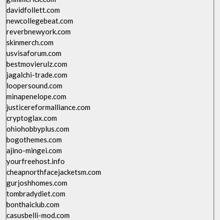
davidfollett.com
newcollegebeat.com
reverbnewyork.com
skinmerch.com
usvisaforum.com
bestmovierulz.com
jagalchi-trade.com
loopersound.com
minapenelope.com
justicereformalliance.com
cryptoglax.com
ohiohobbyplus.com
bogothemes.com
ajino-mingei.com
yourfreehost.info
cheapnorthfacejacketsm.com
gurjoshhomes.com
tombradydiet.com
bonthaiclub.com
casusbelli-mod.com