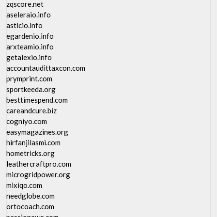
zqscore.net
aseleraio.info
asticio.info
egardenio.info
arxteamio.info
getalexio.info
accountaudittaxcon.com
prymprint.com
sportkeeda.org
besttimespend.com
careandcure.biz
cogniyo.com
easymagazines.org
hirfanjilasmi.com
hometricks.org
leathercraftpro.com
microgridpower.org
mixiqo.com
needglobe.com
ortocoach.com