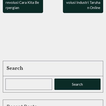
revolusi Cara Kita Be
volusi Industri Taruha
rpergian
n Online
Search
Search