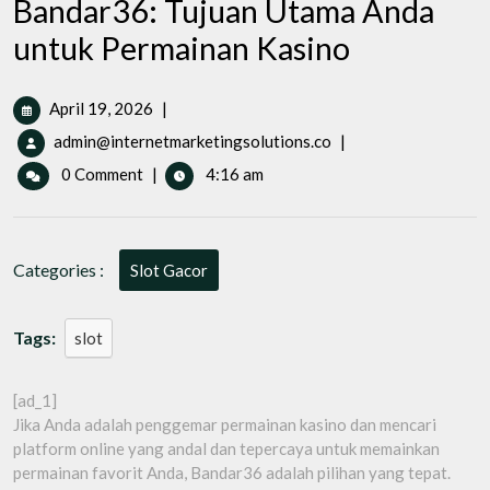
Bandar36: Tujuan Utama Anda
untuk Permainan Kasino
April
April 19, 2026
|
19,
Bandar36:
admin@internetmarketingsolutions.co
|
2026
Tujuan
0 Comment
|
4:16 am
Utama
Anda
untuk
Permainan
Categories :
Slot Gacor
Kasino
Tags:
slot
[ad_1]
Jika Anda adalah penggemar permainan kasino dan mencari
platform online yang andal dan tepercaya untuk memainkan
permainan favorit Anda, Bandar36 adalah pilihan yang tepat.