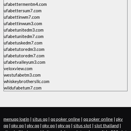
ufabettermentm4.com
ufabettersum7.com
ufabettinwm7.com
ufabettinwum3.com
ufabetunitedm3.com
ufabetunitedm7.com
ufabetuskedm7.com
ufabetutoredm3.com
ufabetutoredm7.com
ufabetvalleyum3.com
veloxview.com
westufabetm3.com
whiskeybrothersllc.com
wildufabetum7.com
menuqq login
|
situs qq
|
qq poker online
|
qq poker online
|
pkv
qq
|
pkv qq
|
pkv qq
|
pkv qq
|
pkv qq
|
situs slot
|
slot thailand
|