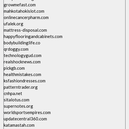
growmefast.com
mahkotahokislot.com
onlinecancerpharm.com
ufalek.org
mattress-disposal.com
happyflooringandcabinets.com
bodybuildinglife.co
qrdoggy.com
technologygud.com
realshocknews.com
pickgb.com
healthmistakes.com
ksfashiondresses.com
patterntrader.org
cnhpa.net
sitalotus.com
supernotes.org
worldsportsempires.com
updatecentral360.com
katamastah.com