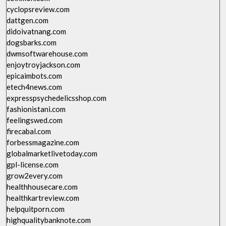
cyclopsreview.com
dattgen.com
didoivatnang.com
dogsbarks.com
dwmsoftwarehouse.com
enjoytroyjackson.com
epicaimbots.com
etech4news.com
expresspsychedelicsshop.com
fashionistani.com
feelingswed.com
firecabal.com
forbessmagazine.com
globalmarketlivetoday.com
gpl-license.com
grow2every.com
healthhousecare.com
healthkartreview.com
helpquitporn.com
highqualitybanknote.com