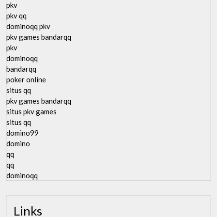
pkv
pkv qq
dominoqq pkv
pkv games bandarqq
pkv
dominoqq
bandarqq
poker online
situs qq
pkv games bandarqq
situs pkv games
situs qq
domino99
domino
qq
qq
dominoqq
Links