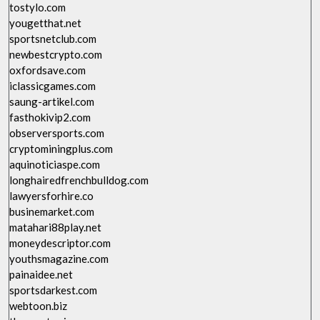
tostylo.com
yougetthat.net
sportsnetclub.com
newbestcrypto.com
oxfordsave.com
iclassicgames.com
saung-artikel.com
fasthokivip2.com
observersports.com
cryptominingplus.com
aquinoticiaspe.com
longhairedfrenchbulldog.com
lawyersforhire.co
businemarket.com
matahari88play.net
moneydescriptor.com
youthsmagazine.com
painaidee.net
sportsdarkest.com
webtoon.biz