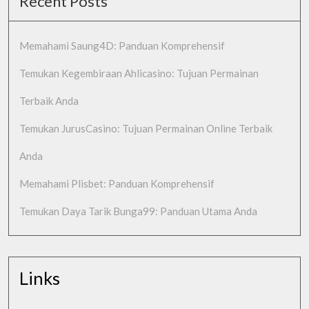
Recent Posts
Memahami Saung4D: Panduan Komprehensif
Temukan Kegembiraan Ahlicasino: Tujuan Permainan
Terbaik Anda
Temukan JurusCasino: Tujuan Permainan Online Terbaik
Anda
Memahami Plisbet: Panduan Komprehensif
Temukan Daya Tarik Bunga99: Panduan Utama Anda
Links