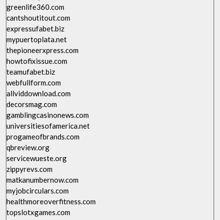
greenlife360.com
cantshoutitout.com
expressufabet.biz
mypuertoplata.net
thepioneerxpress.com
howtofixissue.com
teamufabet.biz
webfullform.com
allviddownload.com
decorsmag.com
gamblingcasinonews.com
universitiesofamerica.net
progameofbrands.com
qbreview.org
servicewueste.org
zippyrevs.com
matkanumbernow.com
myjobcirculars.com
healthmoreoverfitness.com
topslotxgames.com