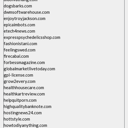
dogsbarks.com
dwmsoftwarehouse.com
enjoytroyjackson.com
epicaimbots.com
etech4news.com
expresspsychedelicsshop.com
fashionistani.com
feelingswed.com
firecabal.com
forbessmagazine.com
globalmarketlivetoday.com
gpl-license.com
grow2every.com
healthhousecare.com
healthkartreview.com
helpquitporn.com
highqualitybanknote.com
hostingnews24.com
hottstyle.com
howtodiyanything.com