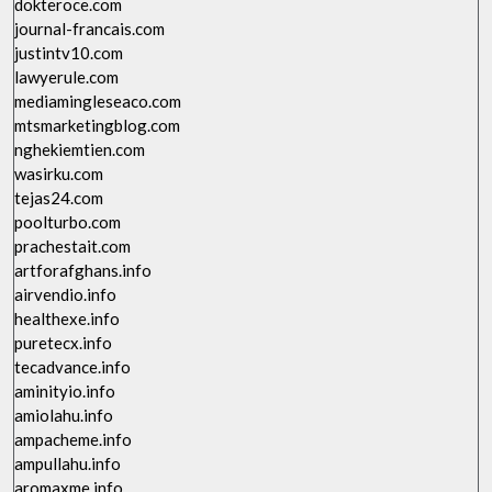
dokteroce.com
journal-francais.com
justintv10.com
lawyerule.com
mediamingleseaco.com
mtsmarketingblog.com
nghekiemtien.com
wasirku.com
tejas24.com
poolturbo.com
prachestait.com
artforafghans.info
airvendio.info
healthexe.info
puretecx.info
tecadvance.info
aminityio.info
amiolahu.info
ampacheme.info
ampullahu.info
aromaxme.info