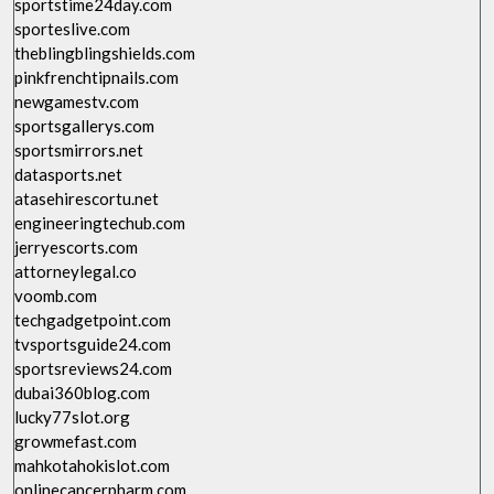
sportstime24day.com
sporteslive.com
theblingblingshields.com
pinkfrenchtipnails.com
newgamestv.com
sportsgallerys.com
sportsmirrors.net
datasports.net
atasehirescortu.net
engineeringtechub.com
jerryescorts.com
attorneylegal.co
voomb.com
techgadgetpoint.com
tvsportsguide24.com
sportsreviews24.com
dubai360blog.com
lucky77slot.org
growmefast.com
mahkotahokislot.com
onlinecancerpharm.com