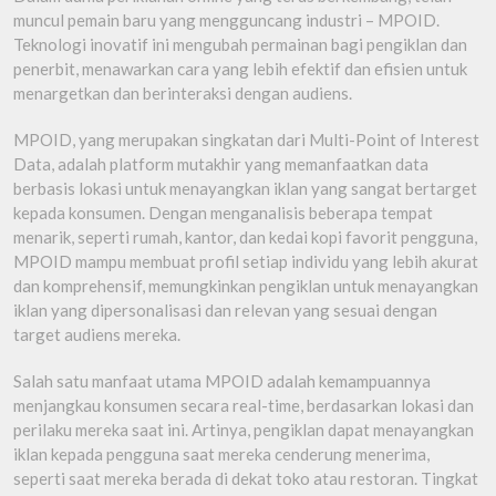
muncul pemain baru yang mengguncang industri – MPOID.
Teknologi inovatif ini mengubah permainan bagi pengiklan dan
penerbit, menawarkan cara yang lebih efektif dan efisien untuk
menargetkan dan berinteraksi dengan audiens.
MPOID, yang merupakan singkatan dari Multi-Point of Interest
Data, adalah platform mutakhir yang memanfaatkan data
berbasis lokasi untuk menayangkan iklan yang sangat bertarget
kepada konsumen. Dengan menganalisis beberapa tempat
menarik, seperti rumah, kantor, dan kedai kopi favorit pengguna,
MPOID mampu membuat profil setiap individu yang lebih akurat
dan komprehensif, memungkinkan pengiklan untuk menayangkan
iklan yang dipersonalisasi dan relevan yang sesuai dengan
target audiens mereka.
Salah satu manfaat utama MPOID adalah kemampuannya
menjangkau konsumen secara real-time, berdasarkan lokasi dan
perilaku mereka saat ini. Artinya, pengiklan dapat menayangkan
iklan kepada pengguna saat mereka cenderung menerima,
seperti saat mereka berada di dekat toko atau restoran. Tingkat