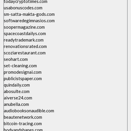
todaycryptotimes.com
usabonuscodes.com
sm-satta-makta-gods.com
softwaredegimnasios.com
soopermagazine.com
spacecoastdailys.com
readytrademark.com
renovationsrated.com
scoziarestaurant.com
seohart.com
set-cleaning.com
promodesignai.com
publicistspaper.com
quindaily.com
abosulte.com
aiverse24.com
anubella.com
audiobooksonaudible.com
beautenetwork.com
bitcoin-tracing.com
bodyandshapes.com