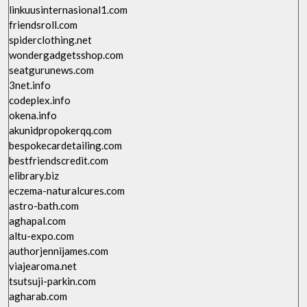
linkuusinternasional1.com
friendsroll.com
spiderclothing.net
wondergadgetsshop.com
seatgurunews.com
3net.info
codeplex.info
okena.info
akunidpropokerqq.com
bespokecardetailing.com
bestfriendscredit.com
elibrary.biz
eczema-naturalcures.com
astro-bath.com
aghapal.com
altu-expo.com
authorjennijames.com
viajearoma.net
tsutsuji-parkin.com
agharab.com