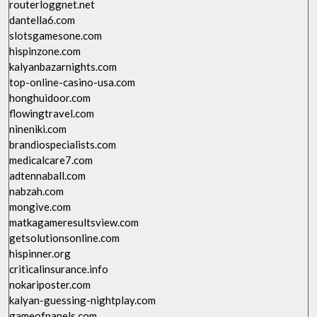
routerloggnet.net
dantella6.com
slotsgamesone.com
hispinzone.com
kalyanbazarnights.com
top-online-casino-usa.com
honghuidoor.com
flowingtravel.com
nineniki.com
brandiospecialists.com
medicalcare7.com
adtennaball.com
nabzah.com
mongive.com
matkagameresultsview.com
getsolutionsonline.com
hispinner.org
criticalinsurance.info
nokariposter.com
kalyan-guessing-nightplay.com
gameofpanels.com