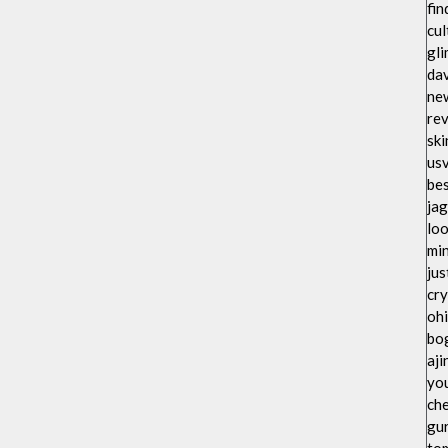
fin
cul
gl
dav
ne
re
sk
us
be
jag
lo
mi
jus
cr
oh
bo
aj
you
ch
gu