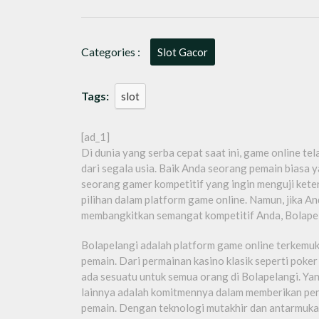
9,
2026
Categories :
Slot Gacor
Tags:
slot
[ad_1]
Di dunia yang serba cepat saat ini, game online t
dari segala usia. Baik Anda seorang pemain biasa y
seorang gamer kompetitif yang ingin menguji kete
pilihan dalam platform game online. Namun, jika A
membangkitkan semangat kompetitif Anda, Bolapela
Bolapelangi adalah platform game online terkemu
pemain. Dari permainan kasino klasik seperti poker
ada sesuatu untuk semua orang di Bolapelangi. Y
lainnya adalah komitmennya dalam memberikan pen
pemain. Dengan teknologi mutakhir dan antarmuk