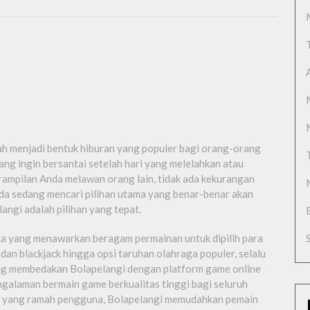
Semangat
Kompetitif
Anda
di
Bolapelangi:
Pilihan
Utama
Game
Online
elah menjadi bentuk hiburan yang populer bagi orang-orang
ang ingin bersantai setelah hari yang melelahkan atau
rampilan Anda melawan orang lain, tidak ada kekurangan
nda sedang mencari pilihan utama yang benar-benar akan
ngi adalah pilihan yang tepat.
ka yang menawarkan beragam permainan untuk dipilih para
 dan blackjack hingga opsi taruhan olahraga populer, selalu
ang membedakan Bolapelangi dengan platform game online
galaman bermain game berkualitas tinggi bagi seluruh
a yang ramah pengguna, Bolapelangi memudahkan pemain