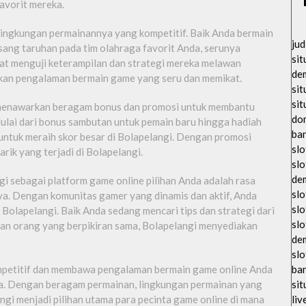
avorit mereka.
 lingkungan permainannya yang kompetitif. Baik Anda bermain
jud
ang taruhan pada tim olahraga favorit Anda, serunya
sit
pat menguji keterampilan dan strategi mereka melawan
dem
ilkan pengalaman bermain game yang seru dan memikat.
sit
sit
a menawarkan beragam bonus dan promosi untuk membantu
do
ai dari bonus sambutan untuk pemain baru hingga hadiah
ba
untuk meraih skor besar di Bolapelangi. Dengan promosi
sl
arik yang terjadi di Bolapelangi.
sl
dem
i sebagai platform game online pilihan Anda adalah rasa
sl
ya. Dengan komunitas gamer yang dinamis dan aktif, Anda
sl
 Bolapelangi. Baik Anda sedang mencari tips dan strategi dari
sl
an orang yang berpikiran sama, Bolapelangi menyediakan
de
sl
ompetitif dan membawa pengalaman bermain game online Anda
ba
nya. Dengan beragam permainan, lingkungan permainan yang
sit
ngi menjadi pilihan utama para pecinta game online di mana
liv