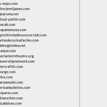
tu-expo.com
thorjennijames.com
ajearoma.net
tsuji-parkin.com
harab.com
eapammousa.com
positiveladiessoccerclub.com
cetasdecocinafaciles.com
ldesignsidea.net
eatpai.com
perlanterntheatre.org
eeworshipnetwork.com
ercraftllc.com
ourge.com
liixs.com
harammallz.com
ricanbulletins.com
espares.com
abianstime.com
icabblues.com