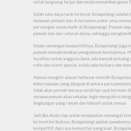
untuk langsung terjun dan mulai memainkan game f
Salah satu daya tarik terbesar Bolapelangi adalah
melawan pemain lain di turnamen poker atau memas
persaingan selalu hadir di Bolapelangi. Pemain da
pemain lain dari seluruh dunia, sehingga menghas
Selain semangat kompetitifnya, Bolapelangi jug
pemain memaksimalkan pengalaman bermainnya. Mul
loyalitas untuk anggota lama, ada banyak peluang 
rutin dan event spesial, selalu ada hal baru dan men
Namun mungkin alasan terbesar memilih Bolapelang
kebersamaan yang dipupuk di antara para pemainn
tidak akan pernah merasa sendirian saat bermain di
sesama pemain atau sekadar ingin mengobrol deng
lingkungan yang ramah dan inklusif untuk semua.
Jadi jika Anda siap untuk melepaskan semangat k
ke level berikutnya, Bolapelangi adalah jawaban
kompetitif, dan rasa komunitas yang kuat, Bolapela