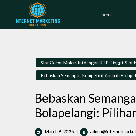
Skip
to
Home
content
Slot Gacor Malam Ini dengan RTP Tinggi, Slo
Bebaskan Semangat Kompetitif Anda di Bolapel
Bebaskan Semangat
Bolapelangi: Pilih
March
March 9, 2026
|
admin@internetmarket