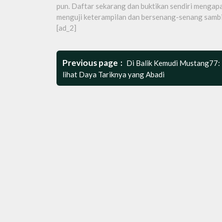
pun. Daftar sekarang dan buktikan sendiri mengap
menguji keterampilan dan bersenang-senang sambi
[ad_2]
Post
Previous page
Di Balik Kemudi Mustang77:
navigation
lihat Daya Tariknya yang Abadi