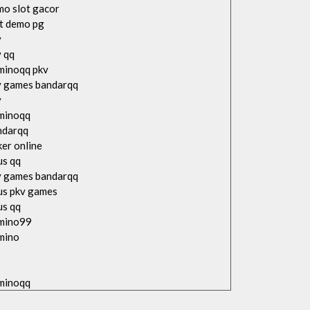
mo slot gacor
ot demo pg
v
 qq
minoqq pkv
v games bandarqq
v
minoqq
ndarqq
er online
us qq
v games bandarqq
us pkv games
us qq
mino99
mino
minoqq