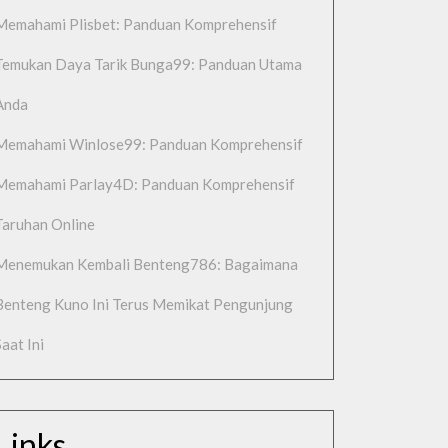
Memahami Plisbet: Panduan Komprehensif
Temukan Daya Tarik Bunga99: Panduan Utama
Anda
Memahami Winlose99: Panduan Komprehensif
Memahami Parlay4D: Panduan Komprehensif
Taruhan Online
Menemukan Kembali Benteng786: Bagaimana
Benteng Kuno Ini Terus Memikat Pengunjung
Saat Ini
Links