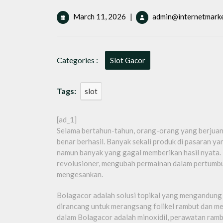
March
March 11, 2026
|
admin@internetmarke
11,
2026
Categories :
Slot Gacor
Tags:
slot
[ad_1]
Selama bertahun-tahun, orang-orang yang berjuan
benar berhasil. Banyak sekali produk di pasaran 
namun banyak yang gagal memberikan hasil nyata. 
revolusioner, mengubah permainan dalam pertumbu
mengesankan.
Bolagacor adalah solusi topikal yang mengandung 
dirancang untuk merangsang folikel rambut dan m
dalam Bolagacor adalah minoxidil, perawatan ramb