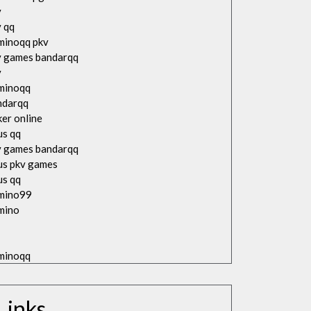
v
 qq
minoqq pkv
v games bandarqq
v
minoqq
ndarqq
er online
us qq
v games bandarqq
us pkv games
us qq
mino99
mino
minoqq
Links