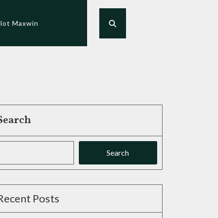
lot Maxwin
Search
Search
Recent Posts