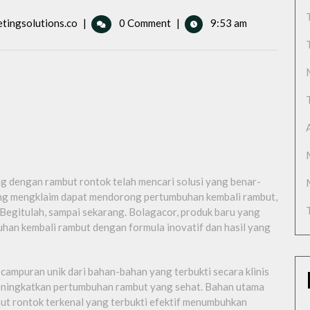
Bolagacor:
tingsolutions.co
|
0 Comment
|
9:53 am
Produk
Terobosan
yang
Mengubah
Cara
Pertumbuhan
Kembali
Rambut
g dengan rambut rontok telah mencari solusi yang benar-
yang mengklaim dapat mendorong pertumbuhan kembali rambut,
Begitulah, sampai sekarang. Bolagacor, produk baru yang
han kembali rambut dengan formula inovatif dan hasil yang
campuran unik dari bahan-bahan yang terbukti secara klinis
eningkatkan pertumbuhan rambut yang sehat. Bahan utama
ut rontok terkenal yang terbukti efektif menumbuhkan