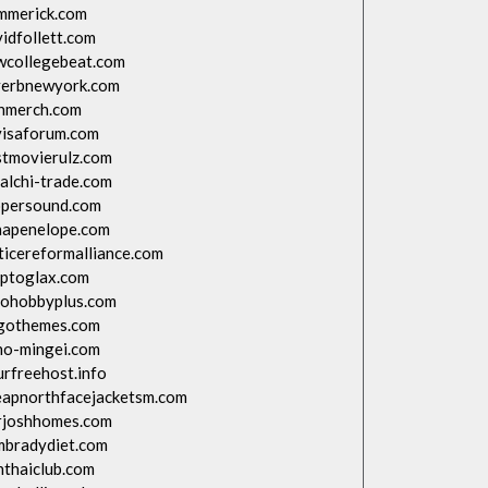
immerick.com
idfollett.com
wcollegebeat.com
verbnewyork.com
inmerch.com
visaforum.com
stmovierulz.com
alchi-trade.com
opersound.com
napenelope.com
ticereformalliance.com
yptoglax.com
iohobbyplus.com
gothemes.com
ino-mingei.com
rfreehost.info
eapnorthfacejacketsm.com
rjoshhomes.com
mbradydiet.com
nthaiclub.com