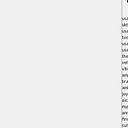
us
uk
us
to
usa
us
th
ve
vi
am
br
am
jo
ai
my
an
fin
cul