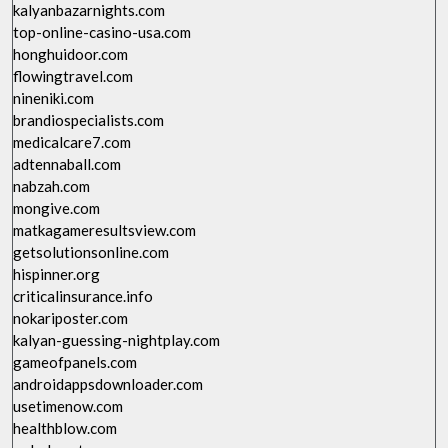
kalyanbazarnights.com
top-online-casino-usa.com
honghuidoor.com
flowingtravel.com
nineniki.com
brandiospecialists.com
medicalcare7.com
adtennaball.com
nabzah.com
mongive.com
matkagameresultsview.com
getsolutionsonline.com
hispinner.org
criticalinsurance.info
nokariposter.com
kalyan-guessing-nightplay.com
gameofpanels.com
androidappsdownloader.com
usetimenow.com
healthblow.com