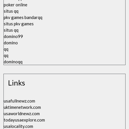
poker online
situs qq
pkv games bandarqq
situs pkv games
situs qq
domino99
domino
qq
qq
dominoqq
Links
usafullnewz.com
uktimenetwork.com
usaworldnewz.com
todayusaexplore.com
usalocality.com