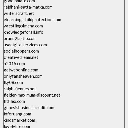
gohelpmate.com
rajdhani-satta-matka.com
writerscraft.net
elearning-childprotection.com
wrestling4mena.com
knowledgeforall.info
brand2lastio.com
usadigitalservices.com
socialhoppers.com
creativedream.net
n2315.com
getwebonline.com
onlyfansheaven.com
lky08.com
ralph-fiennes.net
fielder-maximum-discount.net
fitfllex.com
genesisbusinesscredit.com
inforuang.com
kindsmarket.com
luvelylife.com