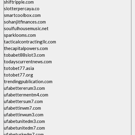
shiftripple.com
slotterpercaya.co
smartcoolbox.com
sohanjitfinances.com
soulfulhousemusic.net
sparklooms.com
tacticalcontractingllc.com
thecapitalpowers.com
tobabet88slot3.com
todayscurrentnews.com
totobet77.asia
totobet77.org
trendingpublication.com
ufabettererum3.com
ufabettermentm4.com
ufabettersum7.com
ufabettinwm7.com
ufabettinwum3.com
ufabetunitedm3.com
ufabetunitedm7.com
ufabetuskedm7.com