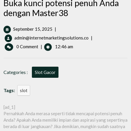
Buka kunci potensi penuh Anda
dengan Master38
September
September 15, 2025
|
15,
Buka
admin@internetmarketingsolutions.co
|
2025
kunci
0 Comment
|
12:46 am
potensi
penuh
Anda
dengan
Categories :
Slot Gacor
Master38
Tags:
slot
[ad_1]
Pernahkah Anda merasa seperti tidak mencapai potensi penuh
Anda? Apakah Anda memiliki impian dan aspirasi yang sepertinya
berada di luar jangkauan? Jika demikian, mungkin sudah saatnya