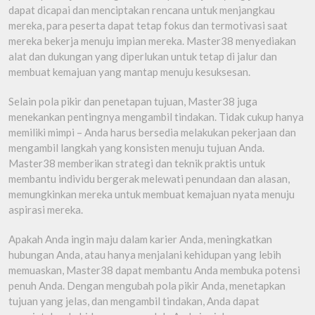
dapat dicapai dan menciptakan rencana untuk menjangkau
mereka, para peserta dapat tetap fokus dan termotivasi saat
mereka bekerja menuju impian mereka. Master38 menyediakan
alat dan dukungan yang diperlukan untuk tetap di jalur dan
membuat kemajuan yang mantap menuju kesuksesan.
Selain pola pikir dan penetapan tujuan, Master38 juga
menekankan pentingnya mengambil tindakan. Tidak cukup hanya
memiliki mimpi – Anda harus bersedia melakukan pekerjaan dan
mengambil langkah yang konsisten menuju tujuan Anda.
Master38 memberikan strategi dan teknik praktis untuk
membantu individu bergerak melewati penundaan dan alasan,
memungkinkan mereka untuk membuat kemajuan nyata menuju
aspirasi mereka.
Apakah Anda ingin maju dalam karier Anda, meningkatkan
hubungan Anda, atau hanya menjalani kehidupan yang lebih
memuaskan, Master38 dapat membantu Anda membuka potensi
penuh Anda. Dengan mengubah pola pikir Anda, menetapkan
tujuan yang jelas, dan mengambil tindakan, Anda dapat