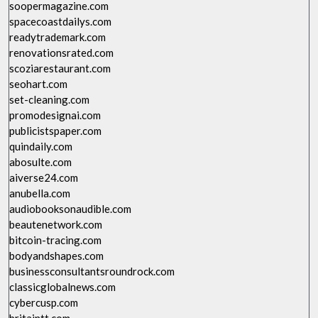
soopermagazine.com
spacecoastdailys.com
readytrademark.com
renovationsrated.com
scoziarestaurant.com
seohart.com
set-cleaning.com
promodesignai.com
publicistspaper.com
quindaily.com
abosulte.com
aiverse24.com
anubella.com
audiobooksonaudible.com
beautenetwork.com
bitcoin-tracing.com
bodyandshapes.com
businessconsultantsroundrock.com
classicglobalnews.com
cybercusp.com