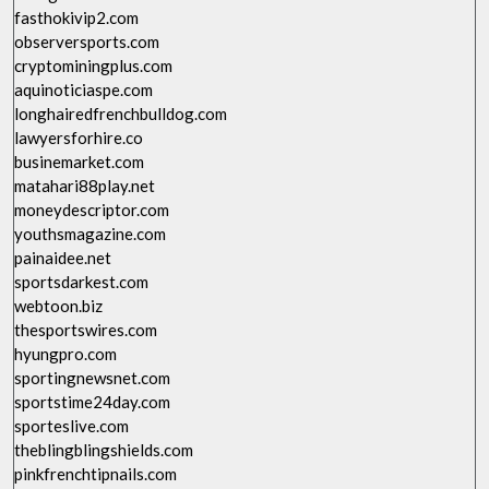
fasthokivip2.com
observersports.com
cryptominingplus.com
aquinoticiaspe.com
longhairedfrenchbulldog.com
lawyersforhire.co
businemarket.com
matahari88play.net
moneydescriptor.com
youthsmagazine.com
painaidee.net
sportsdarkest.com
webtoon.biz
thesportswires.com
hyungpro.com
sportingnewsnet.com
sportstime24day.com
sporteslive.com
theblingblingshields.com
pinkfrenchtipnails.com