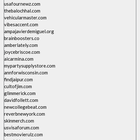
usafournewz.com
thebalochhal.com
vehicularmaster.com
vibesaccent.com
ampajavierdemiguel.org
brainboosters.co
amberlately.com
joycebriscoe.com
aicarmina.com
mypartysupplystore.com
annforwisconsin.com
findjaipur.com
cultofjim.com
glimmerick.com
davidfollett.com
newcollegebeat.com
reverbnewyork.com
skinmerch.com
usvisaforum.com
bestmovierulz.com