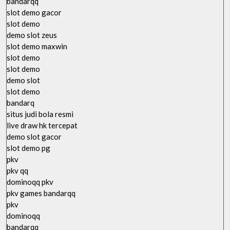
bandarqq
slot demo gacor
slot demo
demo slot zeus
slot demo maxwin
slot demo
slot demo
demo slot
slot demo
bandarq
situs judi bola resmi
live draw hk tercepat
demo slot gacor
slot demo pg
pkv
pkv qq
dominoqq pkv
pkv games bandarqq
pkv
dominoqq
bandarqq