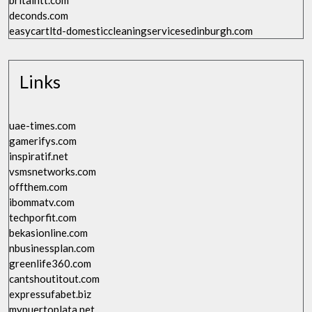
britaintt.com
deconds.com
easycartltd-domesticcleaningservicesedinburgh.com
Links
uae-times.com
gamerifys.com
inspiratif.net
vsmsnetworks.com
offthem.com
ibommatv.com
techporfit.com
bekasionline.com
nbusinessplan.com
greenlife360.com
cantshoutitout.com
expressufabet.biz
mypuertoplata.net