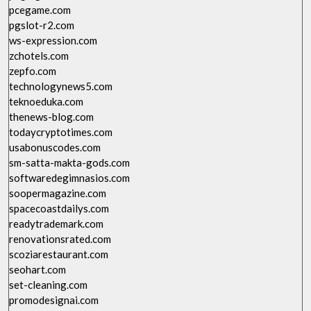
pcegame.com
pgslot-r2.com
ws-expression.com
zchotels.com
zepfo.com
technologynews5.com
teknoeduka.com
thenews-blog.com
todaycryptotimes.com
usabonuscodes.com
sm-satta-makta-gods.com
softwaredegimnasios.com
soopermagazine.com
spacecoastdailys.com
readytrademark.com
renovationsrated.com
scoziarestaurant.com
seohart.com
set-cleaning.com
promodesignai.com