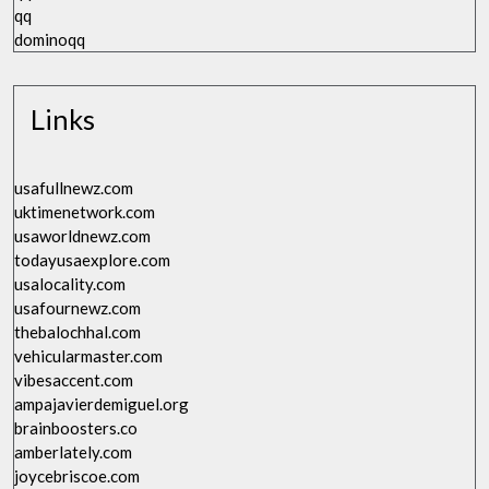
qq
dominoqq
Links
usafullnewz.com
uktimenetwork.com
usaworldnewz.com
todayusaexplore.com
usalocality.com
usafournewz.com
thebalochhal.com
vehicularmaster.com
vibesaccent.com
ampajavierdemiguel.org
brainboosters.co
amberlately.com
joycebriscoe.com