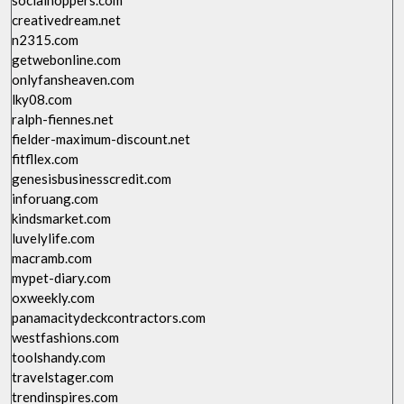
socialhoppers.com
creativedream.net
n2315.com
getwebonline.com
onlyfansheaven.com
lky08.com
ralph-fiennes.net
fielder-maximum-discount.net
fitfllex.com
genesisbusinesscredit.com
inforuang.com
kindsmarket.com
luvelylife.com
macramb.com
mypet-diary.com
oxweekly.com
panamacitydeckcontractors.com
westfashions.com
toolshandy.com
travelstager.com
trendinspires.com