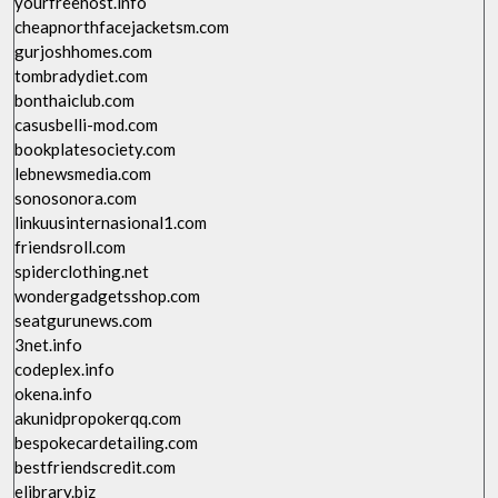
yourfreehost.info
cheapnorthfacejacketsm.com
gurjoshhomes.com
tombradydiet.com
bonthaiclub.com
casusbelli-mod.com
bookplatesociety.com
lebnewsmedia.com
sonosonora.com
linkuusinternasional1.com
friendsroll.com
spiderclothing.net
wondergadgetsshop.com
seatgurunews.com
3net.info
codeplex.info
okena.info
akunidpropokerqq.com
bespokecardetailing.com
bestfriendscredit.com
elibrary.biz