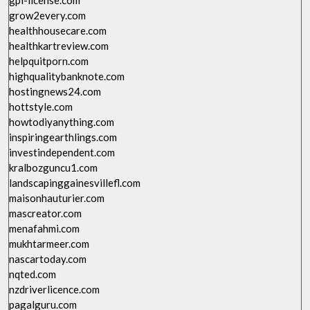
gpl-license.com
grow2every.com
healthhousecare.com
healthkartreview.com
helpquitporn.com
highqualitybanknote.com
hostingnews24.com
hottstyle.com
howtodiyanything.com
inspiringearthlings.com
investindependent.com
kralbozguncu1.com
landscapinggainesvillefl.com
maisonhauturier.com
mascreator.com
menafahmi.com
mukhtarmeer.com
nascartoday.com
nqted.com
nzdriverlicence.com
pagalguru.com