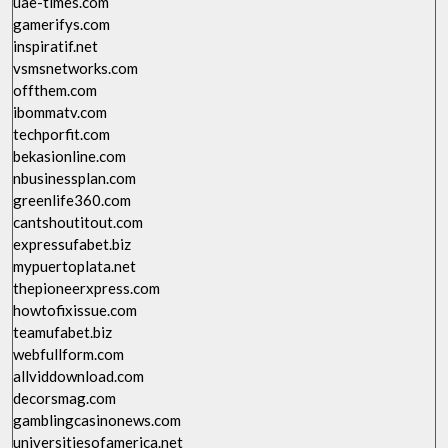
uae-times.com
gamerifys.com
inspiratif.net
vsmsnetworks.com
offthem.com
ibommatv.com
techporfit.com
bekasionline.com
nbusinessplan.com
greenlife360.com
cantshoutitout.com
expressufabet.biz
mypuertoplata.net
thepioneerxpress.com
howtofixissue.com
teamufabet.biz
webfullform.com
allviddownload.com
decorsmag.com
gamblingcasinonews.com
universitiesofamerica.net