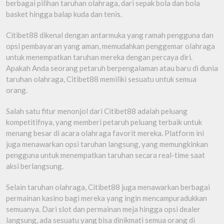
berbagai pilihan taruhan olahraga, dari sepak bola dan bola
basket hingga balap kuda dan tenis.
Citibet88 dikenal dengan antarmuka yang ramah pengguna dan
opsi pembayaran yang aman, memudahkan penggemar olahraga
untuk menempatkan taruhan mereka dengan percaya diri.
Apakah Anda seorang petaruh berpengalaman atau baru di dunia
taruhan olahraga, Citibet88 memiliki sesuatu untuk semua
orang.
Salah satu fitur menonjol dari Citibet88 adalah peluang
kompetitifnya, yang memberi petaruh peluang terbaik untuk
menang besar di acara olahraga favorit mereka. Platform ini
juga menawarkan opsi taruhan langsung, yang memungkinkan
pengguna untuk menempatkan taruhan secara real-time saat
aksi berlangsung.
Selain taruhan olahraga, Citibet88 juga menawarkan berbagai
permainan kasino bagi mereka yang ingin mencampuradukkan
semuanya. Dari slot dan permainan meja hingga opsi dealer
langsung, ada sesuatu yang bisa dinikmati semua orang di