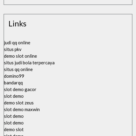
Links
judi qq online
situs pkv
demo slot online
situs judi bola terpercaya
situs qq online
domino99
bandarqq
slot demo gacor
slot demo
demo slot zeus
slot demo maxwin
slot demo
slot demo
demo slot