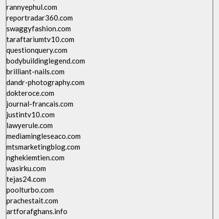
rannyephul.com
reportradar360.com
swaggyfashion.com
taraftariumtv10.com
questionquery.com
bodybuildinglegend.com
brilliant-nails.com
dandr-photography.com
dokteroce.com
journal-francais.com
justintv10.com
lawyerule.com
mediamingleseaco.com
mtsmarketingblog.com
nghekiemtien.com
wasirku.com
tejas24.com
poolturbo.com
prachestait.com
artforafghans.info