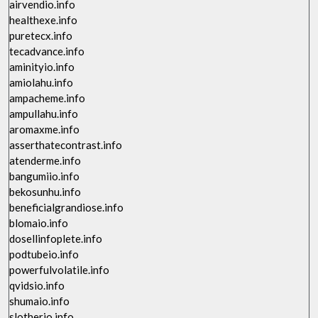
airvendio.info
healthexe.info
puretecx.info
tecadvance.info
aminityio.info
amiolahu.info
ampacheme.info
ampullahu.info
aromaxme.info
asserthatecontrast.info
atenderme.info
bangumiio.info
bekosunhu.info
beneficialgrandiose.info
blomaio.info
dosellinfoplete.info
podtubeio.info
powerfulvolatile.info
qvidsio.info
shumaio.info
slotherio.info