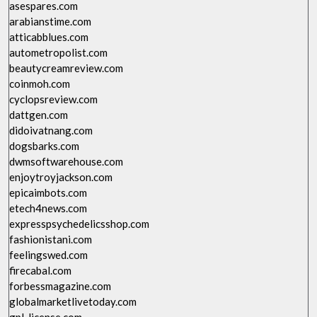
asespares.com
arabianstime.com
atticabblues.com
autometropolist.com
beautycreamreview.com
coinmoh.com
cyclopsreview.com
dattgen.com
didoivatnang.com
dogsbarks.com
dwmsoftwarehouse.com
enjoytroyjackson.com
epicaimbots.com
etech4news.com
expresspsychedelicsshop.com
fashionistani.com
feelingswed.com
firecabal.com
forbessmagazine.com
globalmarketlivetoday.com