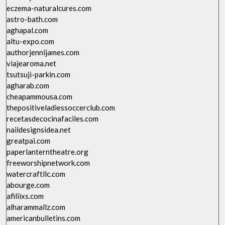
eczema-naturalcures.com
astro-bath.com
aghapal.com
altu-expo.com
authorjennijames.com
viajearoma.net
tsutsuji-parkin.com
agharab.com
cheapammousa.com
thepositiveladiessoccerclub.com
recetasdecocinafaciles.com
naildesignsidea.net
greatpai.com
paperlanterntheatre.org
freeworshipnetwork.com
watercraftllc.com
abourge.com
afiliixs.com
alharammallz.com
americanbulletins.com