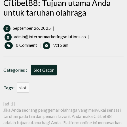
Citibet88: Tujuan utama Anda
untuk taruhan olahraga
September
September 26, 2025
|
26,
Citibet88:
admin@internetmarketingsolutions.co
|
2025
Tujuan
0 Comment
|
9:15 am
utama
Anda
untuk
taruhan
Categories :
Slot Gacor
olahraga
Tags:
slot
[ad_1]
Jika Anda seorang penggemar olahraga yang menyukai sensasi
taruhan pada tim dan pemain favorit Anda, maka Citibet88
adalah tujuan utama bagi Anda. Platform online ini menawarkan