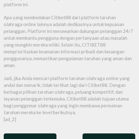
platform ini.
Apa yang membedakan Citibet88 dari platform taruhan
olahraga online lainnya adalah dedikasinya untuk kepuasan
pelanggan. Platform ini menawarkan dukungan pelanggan 24/7
untuk membantu pengguna dengan pertanyaan atau masalah
yang mungkin mereka miliki. Selain itu, CITIBET88
memprioritaskan keamanan informasi pribadi dan keuangan
penggunanya, memastikan pengalaman taruhan yang aman dan
aman.
Jadi, jika Anda mencari platform taruhan olahraga online yang
andal dan menarik, tidak terlihat lagi dari Citibet88. Dengan
berbagai pilihan taruhan olahraga, peluang kompetitif, dan
layanan pelanggan terkemuka, Citibet88 adalah tujuan utama
bagi penggemar olahraga yang ingin membawa permainan
taruhan mereka ke level berikutnya.
[ad_2]
Post