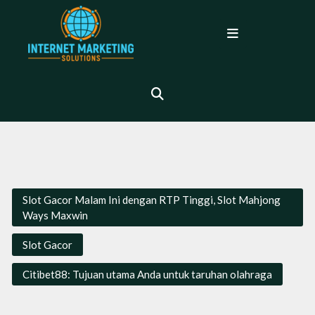
Skip
to
Open
content
Menu
Slot Gacor Malam Ini dengan RTP Tinggi, Slot Mahjong
Ways Maxwin
Slot Gacor
Citibet88: Tujuan utama Anda untuk taruhan olahraga