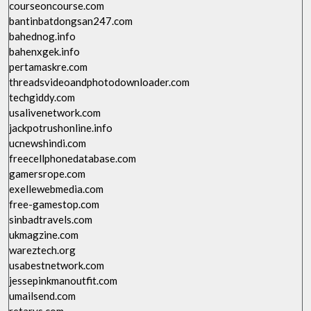
courseoncourse.com
bantinbatdongsan247.com
bahednog.info
bahenxgek.info
pertamaskre.com
threadsvideoandphotodownloader.com
techgiddy.com
usalivenetwork.com
jackpotrushonline.info
ucnewshindi.com
freecellphonedatabase.com
gamersrope.com
exellewebmedia.com
free-gamestop.com
sinbadtravels.com
ukmagzine.com
wareztech.org
usabestnetwork.com
jessepinkmanoutfit.com
umailsend.com