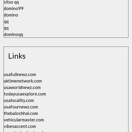
situs qq
domino99
domino
qq
qq
dominoqq
Links
usafullnewz.com
uktimenetwork.com
usaworldnewz.com
todayusaexplore.com
usalocality.com
usafournewz.com
thebalochhal.com
vehicularmaster.com
vibesaccent.com