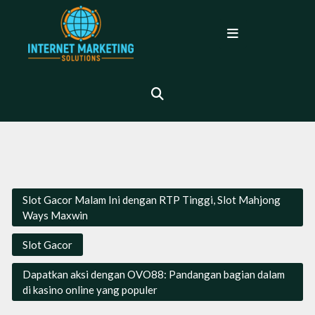
Skip
to
Open
content
Menu
Slot Gacor Malam Ini dengan RTP Tinggi, Slot Mahjong
Ways Maxwin
Slot Gacor
Dapatkan aksi dengan OVO88: Pandangan bagian dalam
di kasino online yang populer