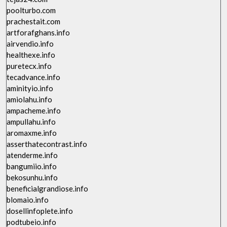
poolturbo.com
prachestait.com
artforafghans.info
airvendio.info
healthexe.info
puretecx.info
tecadvance.info
aminityio.info
amiolahu.info
ampacheme.info
ampullahu.info
aromaxme.info
asserthatecontrast.info
atenderme.info
bangumiio.info
bekosunhu.info
beneficialgrandiose.info
blomaio.info
dosellinfoplete.info
podtubeio.info