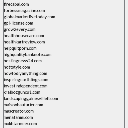
firecabal.com
forbessmagazine.com
globalmarketlivetoday.com
gpl-license.com
grow2every.com
healthhousecare.com
healthkartreview.com
helpquitporn.com
highqualitybanknote.com
hostingnews24.com
hottstyle.com
howtodiyanything.com
inspiringearthlings.com
investindependent.com
kralbozguncu1.com
landscapinggainesvillefl.com
maisonhauturier.com
mascreator.com
menafahmi.com
mukhtarmeer.com