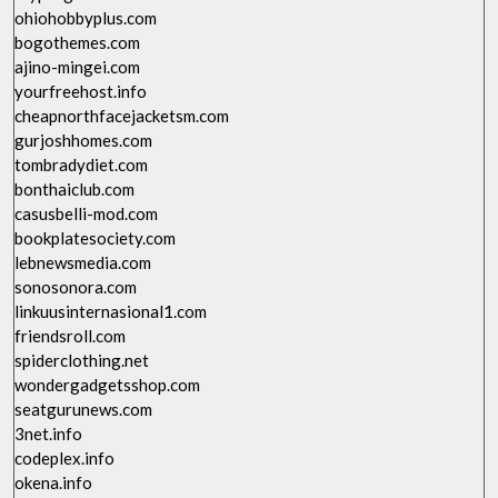
ohiohobbyplus.com
bogothemes.com
ajino-mingei.com
yourfreehost.info
cheapnorthfacejacketsm.com
gurjoshhomes.com
tombradydiet.com
bonthaiclub.com
casusbelli-mod.com
bookplatesociety.com
lebnewsmedia.com
sonosonora.com
linkuusinternasional1.com
friendsroll.com
spiderclothing.net
wondergadgetsshop.com
seatgurunews.com
3net.info
codeplex.info
okena.info