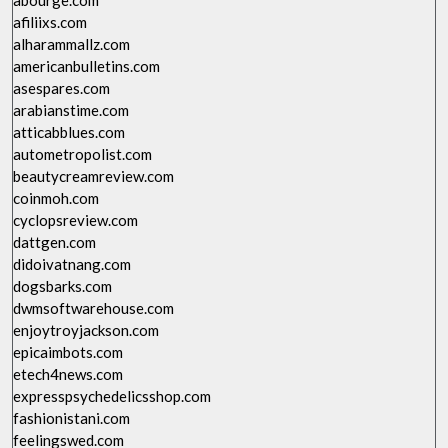
abourge.com
afiliixs.com
alharammallz.com
americanbulletins.com
asespares.com
arabianstime.com
atticabblues.com
autometropolist.com
beautycreamreview.com
coinmoh.com
cyclopsreview.com
dattgen.com
didoivatnang.com
dogsbarks.com
dwmsoftwarehouse.com
enjoytroyjackson.com
epicaimbots.com
etech4news.com
expresspsychedelicsshop.com
fashionistani.com
feelingswed.com