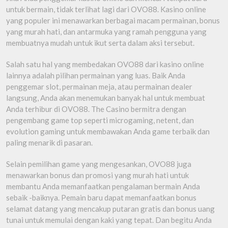
untuk bermain, tidak terlihat lagi dari OVO88. Kasino online
yang populer ini menawarkan berbagai macam permainan, bonus
yang murah hati, dan antarmuka yang ramah pengguna yang
membuatnya mudah untuk ikut serta dalam aksi tersebut.
Salah satu hal yang membedakan OVO88 dari kasino online
lainnya adalah pilihan permainan yang luas. Baik Anda
penggemar slot, permainan meja, atau permainan dealer
langsung, Anda akan menemukan banyak hal untuk membuat
Anda terhibur di OVO88. The Casino bermitra dengan
pengembang game top seperti microgaming, netent, dan
evolution gaming untuk membawakan Anda game terbaik dan
paling menarik di pasaran.
Selain pemilihan game yang mengesankan, OVO88 juga
menawarkan bonus dan promosi yang murah hati untuk
membantu Anda memanfaatkan pengalaman bermain Anda
sebaik -baiknya. Pemain baru dapat memanfaatkan bonus
selamat datang yang mencakup putaran gratis dan bonus uang
tunai untuk memulai dengan kaki yang tepat. Dan begitu Anda