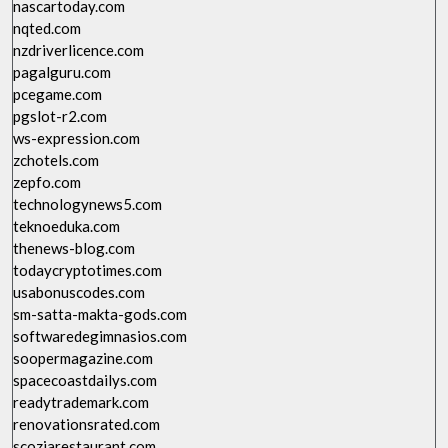
nascartoday.com
nqted.com
nzdriverlicence.com
pagalguru.com
pcegame.com
pgslot-r2.com
ws-expression.com
zchotels.com
zepfo.com
technologynews5.com
teknoeduka.com
thenews-blog.com
todaycryptotimes.com
usabonuscodes.com
sm-satta-makta-gods.com
softwaredegimnasios.com
soopermagazine.com
spacecoastdailys.com
readytrademark.com
renovationsrated.com
scoziarestaurant.com