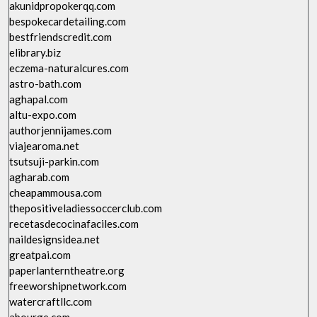
akunidpropokerqq.com
bespokecardetailing.com
bestfriendscredit.com
elibrary.biz
eczema-naturalcures.com
astro-bath.com
aghapal.com
altu-expo.com
authorjennijames.com
viajearoma.net
tsutsuji-parkin.com
agharab.com
cheapammousa.com
thepositiveladiessoccerclub.com
recetasdecocinafaciles.com
naildesignsidea.net
greatpai.com
paperlanterntheatre.org
freeworshipnetwork.com
watercraftllc.com