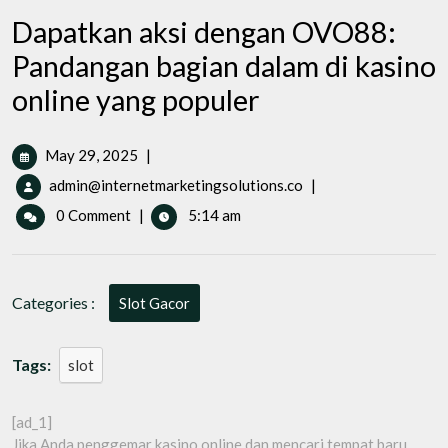
Dapatkan aksi dengan OVO88:
Pandangan bagian dalam di kasino
online yang populer
May
May 29, 2025
|
29,
Dapatkan
admin@internetmarketingsolutions.co
|
2025
aksi
0 Comment
|
5:14 am
dengan
OVO88:
Pandangan
bagian
Categories :
Slot Gacor
dalam
di
kasino
Tags:
slot
online
yang
[ad_1]
populer
Jika Anda penggemar kasino online dan mencari tempat baru