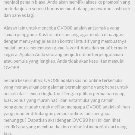
menjadi pemain biasa, Anda akan memiliki akses ke promosi yang
berkelanjutan seperti bonus memuat ulang, penawaran cashback,
dan banyak lagi.
Alasan lain untuk mencoba OVO88 adalah antarmuka yang
ramah pengguna. Kasino ini dirancang agar mudah dinavigasi,
dengan menu yang jelas dan kontrol intuitif yang membuatnya
mudah untuk menemukan game favorit Anda dan mulai bermain
segera. Apakah Anda seorang penjudi online berpengalaman
atau pemula yang lengkap, Anda tidak akan kesulitan memulai
OVO88.
Secara keseluruhan, OVO88 adalah kasino online terkemuka
yang menawarkan pengalaman bermain game yang hebat untuk
pemain dari semua tingkatan. Dengan pilihan permainan yang
luas, bonus yang murah hati, dan antarmuka yang ramah
pengguna, mudah untuk melihat mengapa OVO88 adalah pilihan
yang populer di kalangan penjudi online. Jadi mengapa
menunggu? Dapatkan aksi dengan OVO88 hari ini dan lihat
sendiri apa yang membuat kasino online ini menonjol dari yang
lain.