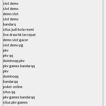
slot demo
slot demo
demo slot
slot demo
bandarq
situs judi bola resmi
live draw hk tercepat
demo slot gacor
slot demo pg
pkv
pkv qq
dominoqq pkv
pkv games bandarqq
pkv
dominoqq
bandarqq
poker online
situs qq
pkv games bandarqq
situs pkv games