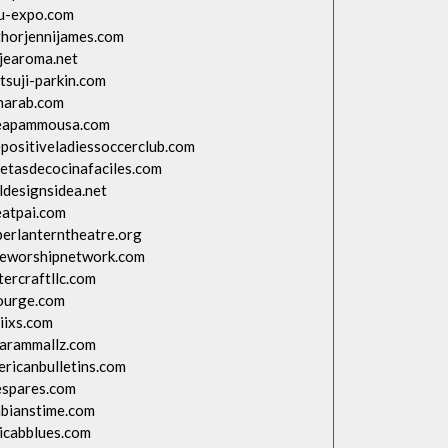
tu-expo.com
thorjennijames.com
ajearoma.net
tsuji-parkin.com
harab.com
eapammousa.com
positiveladiessoccerclub.com
cetasdecocinafaciles.com
ldesignsidea.net
eatpai.com
perlanterntheatre.org
eeworshipnetwork.com
ercraftllc.com
ourge.com
liixs.com
harammallz.com
ricanbulletins.com
espares.com
abianstime.com
icabblues.com