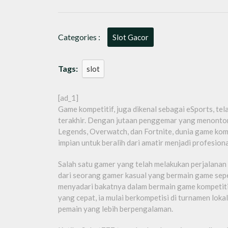
28,
2025
Categories :
Slot Gacor
Tags:
slot
[ad_1]
Game kompetitif, juga dikenal sebagai eSports, te
terakhir. Dengan jutaan penggemar yang menonton
Legends, Overwatch, dan Fortnite, dunia game komp
impian untuk beralih dari amatir menjadi profesio
Salah satu gamer yang telah melakukan perjalanan
dari seorang gamer kasual yang bermain game sepe
menyadari bakatnya dalam bermain game kompetitif
yang cepat, ia mulai berkompetisi di turnamen loka
pemain yang lebih berpengalaman.