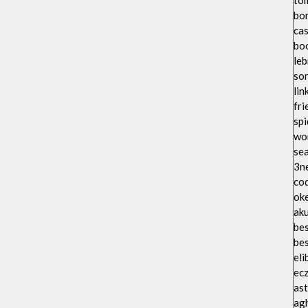
to
bo
ca
bo
le
so
lin
fri
spi
wo
se
3ne
cod
oke
ak
be
bes
eli
ec
as
ag