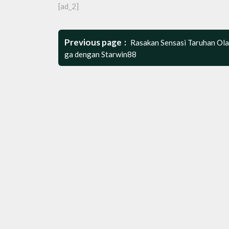
[ad_2]
Post
Previous page
Rasakan Sensasi Taruhan Ol
navigation
ga dengan Starwin88