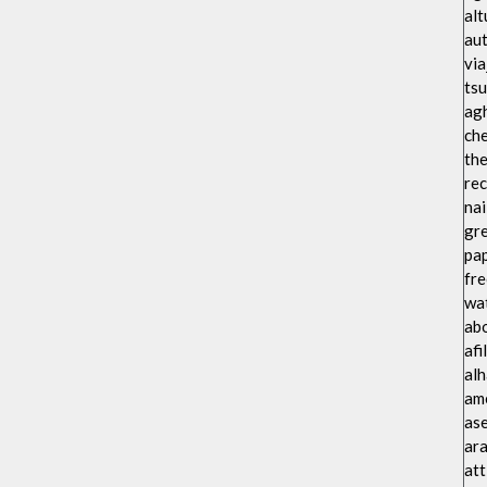
al
au
vi
tsu
ag
ch
the
re
nai
gr
pa
fr
wat
ab
afi
al
ame
as
ar
att