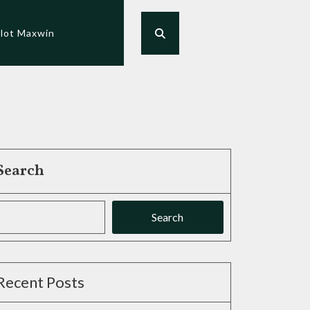
lot Maxwin
Search
Search
Recent Posts