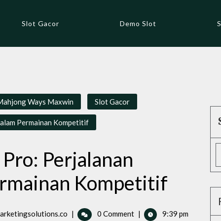
Slot Gacor
Demo Slot
S
t Mahjong Ways Maxwin
Slot Gacor
dalam Permainan Kompetitif
 Pro: Perjalanan
rmainan Kompetitif
Dari
rketingsolutions.co
|
0 Comment
|
9:39 pm