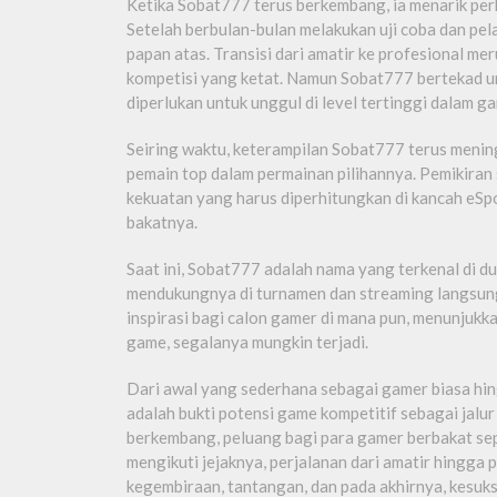
Ketika Sobat777 terus berkembang, ia menarik perh
Setelah berbulan-bulan melakukan uji coba dan pel
papan atas. Transisi dari amatir ke profesional m
kompetisi yang ketat. Namun Sobat777 bertekad un
diperlukan untuk unggul di level tertinggi dalam g
Seiring waktu, keterampilan Sobat777 terus mening
pemain top dalam permainan pilihannya. Pemikiran
kekuatan yang harus diperhitungkan di kancah eSp
bakatnya.
Saat ini, Sobat777 adalah nama yang terkenal di 
mendukungnya di turnamen dan streaming langsung.
inspirasi bagi calon gamer di mana pun, menunjukk
game, segalanya mungkin terjadi.
Dari awal yang sederhana sebagai gamer biasa hin
adalah bukti potensi game kompetitif sebagai jalu
berkembang, peluang bagi para gamer berbakat sep
mengikuti jejaknya, perjalanan dari amatir hingga
kegembiraan, tantangan, dan pada akhirnya, kesuk