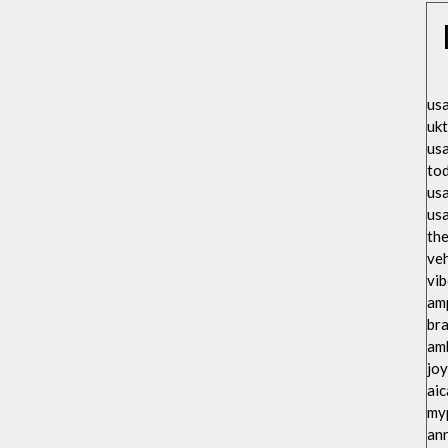
us
uk
us
to
usa
us
th
ve
vi
am
br
am
jo
ai
my
an