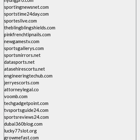
hyungpro.com
sportingnewsnet.com
sportstime24day.com
sporteslive.com
theblingblingshields.com
pinkfrenchtipnails.com
newgamestv.com
sportsgallerys.com
sportsmirrors.net
datasports.net
atasehirescortu.net
engineeringtechub.com
jerryescorts.com
attorneylegal.co
voomb.com
techgadgetpoint.com
tvsportsguide24.com
sportsreviews24.com
dubai360blog.com
lucky77slot.org
growmefast.com