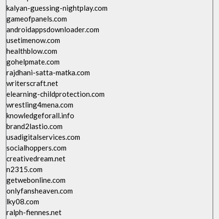
kalyan-guessing-nightplay.com
gameofpanels.com
androidappsdownloader.com
usetimenow.com
healthblow.com
gohelpmate.com
rajdhani-satta-matka.com
writerscraft.net
elearning-childprotection.com
wrestling4mena.com
knowledgeforall.info
brand2lastio.com
usadigitalservices.com
socialhoppers.com
creativedream.net
n2315.com
getwebonline.com
onlyfansheaven.com
lky08.com
ralph-fiennes.net