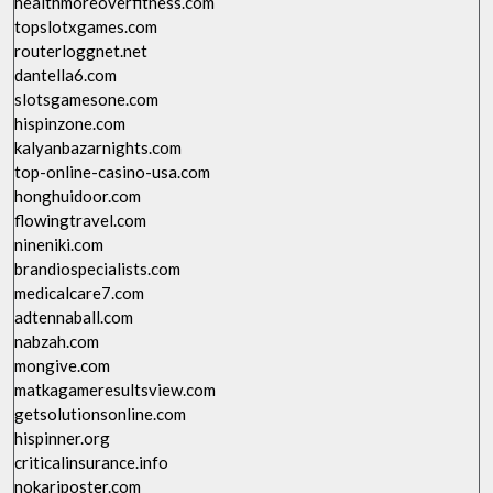
healthmoreoverfitness.com
topslotxgames.com
routerloggnet.net
dantella6.com
slotsgamesone.com
hispinzone.com
kalyanbazarnights.com
top-online-casino-usa.com
honghuidoor.com
flowingtravel.com
nineniki.com
brandiospecialists.com
medicalcare7.com
adtennaball.com
nabzah.com
mongive.com
matkagameresultsview.com
getsolutionsonline.com
hispinner.org
criticalinsurance.info
nokariposter.com