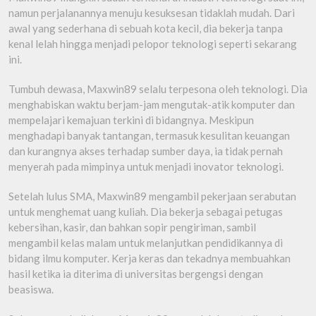
namun perjalanannya menuju kesuksesan tidaklah mudah. Dari
awal yang sederhana di sebuah kota kecil, dia bekerja tanpa
kenal lelah hingga menjadi pelopor teknologi seperti sekarang
ini.
Tumbuh dewasa, Maxwin89 selalu terpesona oleh teknologi. Dia
menghabiskan waktu berjam-jam mengutak-atik komputer dan
mempelajari kemajuan terkini di bidangnya. Meskipun
menghadapi banyak tantangan, termasuk kesulitan keuangan
dan kurangnya akses terhadap sumber daya, ia tidak pernah
menyerah pada mimpinya untuk menjadi inovator teknologi.
Setelah lulus SMA, Maxwin89 mengambil pekerjaan serabutan
untuk menghemat uang kuliah. Dia bekerja sebagai petugas
kebersihan, kasir, dan bahkan sopir pengiriman, sambil
mengambil kelas malam untuk melanjutkan pendidikannya di
bidang ilmu komputer. Kerja keras dan tekadnya membuahkan
hasil ketika ia diterima di universitas bergengsi dengan
beasiswa.