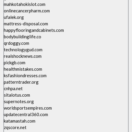
mahkotahokislot.com
onlinecancerpharm.com
ufalek.org
mattress-disposal.com
happyflooringandcabinets.com
bodybuildinglife.co
qrdoggy.com
technologygud.com
realshocknews.com
pickgb.com
healthmistakes.com
ksfashiondresses.com
patterntrader.org
cnhpa.net
sitalotus.com
supernotes.org
worldsportsempires.com
updatecentral360.com
katamastah.com
zqscore.net