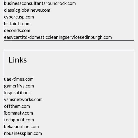
businessconsultantsroundrock.com
classicglobalnews.com
cybercusp.com
britaintt.com
deconds.com
easycartltd-domesticcleaningservicesedinburgh.com
Links
uae-times.com
gamerifys.com
inspiratif.net
vsmsnetworks.com
offthem.com
ibommatv.com
techporfit.com
bekasionline.com
nbusinessplan.com