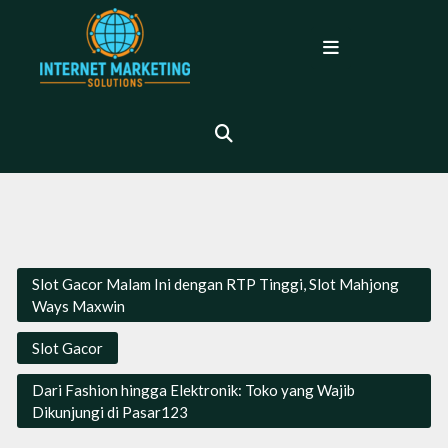
Skip
to
Open
content
Menu
Slot Gacor Malam Ini dengan RTP Tinggi, Slot Mahjong
Ways Maxwin
Slot Gacor
Dari Fashion hingga Elektronik: Toko yang Wajib
Dikunjungi di Pasar123