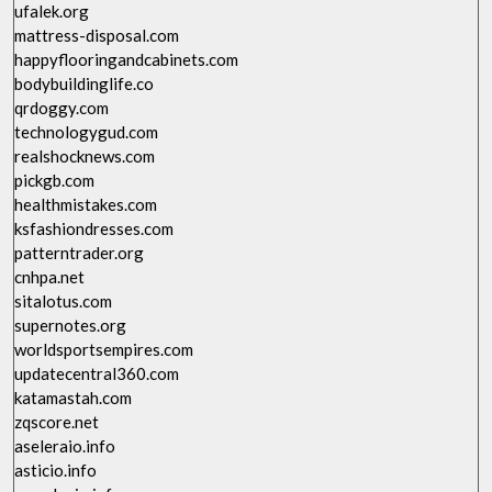
ufalek.org
mattress-disposal.com
happyflooringandcabinets.com
bodybuildinglife.co
qrdoggy.com
technologygud.com
realshocknews.com
pickgb.com
healthmistakes.com
ksfashiondresses.com
patterntrader.org
cnhpa.net
sitalotus.com
supernotes.org
worldsportsempires.com
updatecentral360.com
katamastah.com
zqscore.net
aseleraio.info
asticio.info