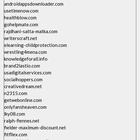
androidappsdownloader.com
usetimenow.com
healthblow.com
gohelpmate.com
rajdhani-satta-matka.com
writerscraft.net
elearning-childprotection.com
wrestling4mena.com
knowledgeforall.info
brand2lastio.com
usadigitalservices.com
socialhoppers.com
creativedream.net
n2315.com
getwebonline.com
onlyfansheaven.com
lky08.com
ralph-fiennes.net
fielder-maximum-discount.net
fitfllex.com