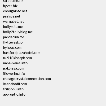
streetlife.biz
hyves.biz
enoughinfo.net
pinhive.net
warnabet.net
bollym4u.me
bolly2tollyblog.me
pandaclub.me
flyttevask.io
byhous.com
hartfordplazahotel.com
m-918kissapk.com
nabavkame.info
gakbiasa.com
iflowerhu.info
chicagocrystalconnection.com
imanabadii.com
trilipohu.info
appruptio.info