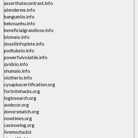
asserthatecontrast.info
atenderme.info
bangumiio.info
bekosunhu.info
beneficialgrandiose.info
blomaio.info
dosellinfoplete.info
podtubeio.info
powerfulvolatile.info
qvidsio.info
shumaio.info
slotherio.info
cysapluscertification.org
fortnitehacks.org
loginsearch.org
aodecor.org
donorsmatch.org
nowtimes.org
casinoeing.org
livemocha.biz