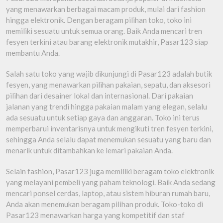
yang menawarkan berbagai macam produk, mulai dari fashion
hingga elektronik. Dengan beragam pilihan toko, toko ini
memiliki sesuatu untuk semua orang. Baik Anda mencari tren
fesyen terkini atau barang elektronik mutakhir, Pasar123 siap
membantu Anda.
Salah satu toko yang wajib dikunjungi di Pasar123 adalah butik
fesyen, yang menawarkan pilihan pakaian, sepatu, dan aksesori
pilihan dari desainer lokal dan internasional. Dari pakaian
jalanan yang trendi hingga pakaian malam yang elegan, selalu
ada sesuatu untuk setiap gaya dan anggaran. Toko ini terus
memperbarui inventarisnya untuk mengikuti tren fesyen terkini,
sehingga Anda selalu dapat menemukan sesuatu yang baru dan
menarik untuk ditambahkan ke lemari pakaian Anda.
Selain fashion, Pasar123 juga memiliki beragam toko elektronik
yang melayani pembeli yang paham teknologi. Baik Anda sedang
mencari ponsel cerdas, laptop, atau sistem hiburan rumah baru,
Anda akan menemukan beragam pilihan produk. Toko-toko di
Pasar123 menawarkan harga yang kompetitif dan staf