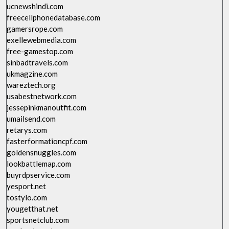
ucnewshindi.com
freecellphonedatabase.com
gamersrope.com
exellewebmedia.com
free-gamestop.com
sinbadtravels.com
ukmagzine.com
wareztech.org
usabestnetwork.com
jessepinkmanoutfit.com
umailsend.com
retarys.com
fasterformationcpf.com
goldensnuggles.com
lookbattlemap.com
buyrdpservice.com
yesport.net
tostylo.com
yougetthat.net
sportsnetclub.com