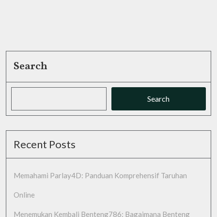
Search
Search
Recent Posts
Memahami Parlay4D: Panduan Komprehensif Taruhan
Online
Menemukan Kembali Benteng786: Bagaimana Benteng