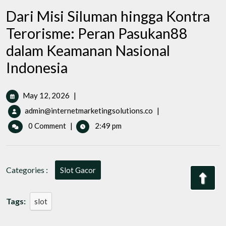
Dari Misi Siluman hingga Kontra
Terorisme: Peran Pasukan88
dalam Keamanan Nasional
Indonesia
May
May 12, 2026
|
12,
Dari
admin@internetmarketingsolutions.co
|
2026
Misi
0 Comment
|
2:49 pm
Siluman
hingga
Kontra
Terorisme:
Categories :
Slot Gacor
Bac
Peran
Pasukan88
to
dalam
Tags:
slot
Top
Keamanan
Nasional