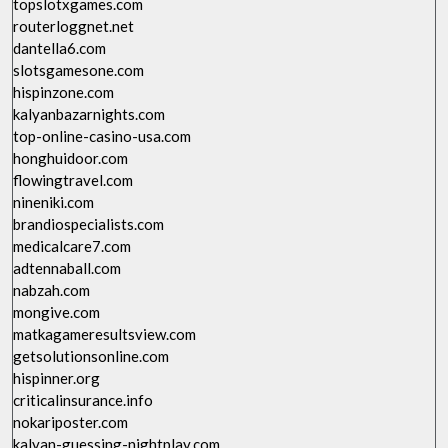
topslotxgames.com
routerloggnet.net
dantella6.com
slotsgamesone.com
hispinzone.com
kalyanbazarnights.com
top-online-casino-usa.com
honghuidoor.com
flowingtravel.com
nineniki.com
brandiospecialists.com
medicalcare7.com
adtennaball.com
nabzah.com
mongive.com
matkagameresultsview.com
getsolutionsonline.com
hispinner.org
criticalinsurance.info
nokariposter.com
kalyan-guessing-nightplay.com