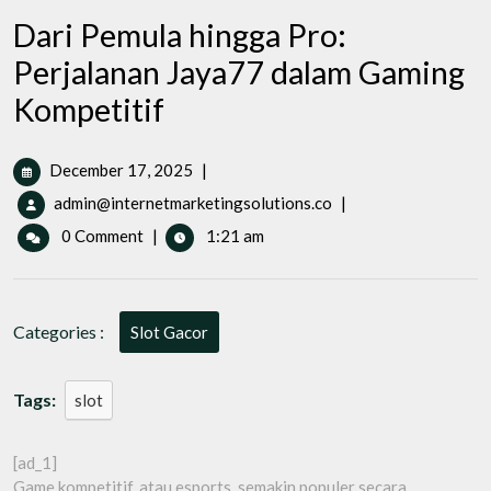
Dari Pemula hingga Pro:
Perjalanan Jaya77 dalam Gaming
Kompetitif
December
December 17, 2025
|
17,
Dari
admin@internetmarketingsolutions.co
|
2025
Pemula
0 Comment
|
1:21 am
hingga
Pro:
Perjalanan
Jaya77
Categories :
Slot Gacor
dalam
Gaming
Kompetitif
Tags:
slot
[ad_1]
Game kompetitif, atau esports, semakin populer secara