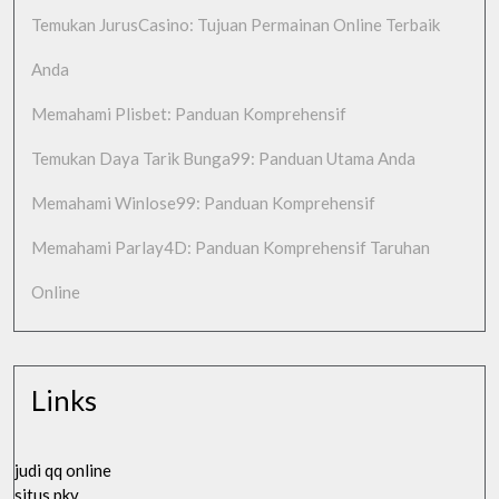
Temukan JurusCasino: Tujuan Permainan Online Terbaik
Anda
Memahami Plisbet: Panduan Komprehensif
Temukan Daya Tarik Bunga99: Panduan Utama Anda
Memahami Winlose99: Panduan Komprehensif
Memahami Parlay4D: Panduan Komprehensif Taruhan
Online
Links
judi qq online
situs pkv