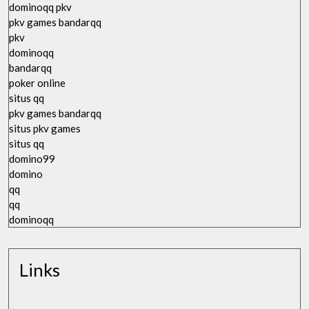
dominoqq pkv
pkv games bandarqq
pkv
dominoqq
bandarqq
poker online
situs qq
pkv games bandarqq
situs pkv games
situs qq
domino99
domino
qq
qq
dominoqq
Links