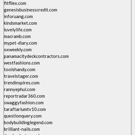
fitfllex.com
genesisbusinesscredit.com
inforuang.com
kindsmarket.com
luvelylife.com
macramb.com
mypet-diary.com
oxweekly.com
panamacitydeckcontractors.com
westfashions.com
toolshandy.com
travelstager.com
trendinspires.com
rannyephul.com
reportradar360.com
swaggyfashion.com
taraftariumtv10.com
questionquery.com
bodybuildinglegend.com
brilliant-nails.com