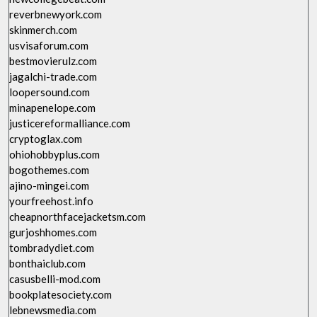
reverbnewyork.com
skinmerch.com
usvisaforum.com
bestmovierulz.com
jagalchi-trade.com
loopersound.com
minapenelope.com
justicereformalliance.com
cryptoglax.com
ohiohobbyplus.com
bogothemes.com
ajino-mingei.com
yourfreehost.info
cheapnorthfacejacketsm.com
gurjoshhomes.com
tombradydiet.com
bonthaiclub.com
casusbelli-mod.com
bookplatesociety.com
lebnewsmedia.com