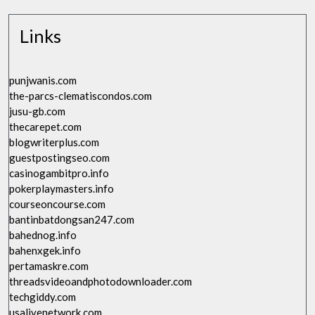
Links
punjwanis.com
the-parcs-clematiscondos.com
jusu-gb.com
thecarepet.com
blogwriterplus.com
guestpostingseo.com
casinogambitpro.info
pokerplaymasters.info
courseoncourse.com
bantinbatdongsan247.com
bahednog.info
bahenxgek.info
pertamaskre.com
threadsvideoandphotodownloader.com
techgiddy.com
usalivenetwork.com