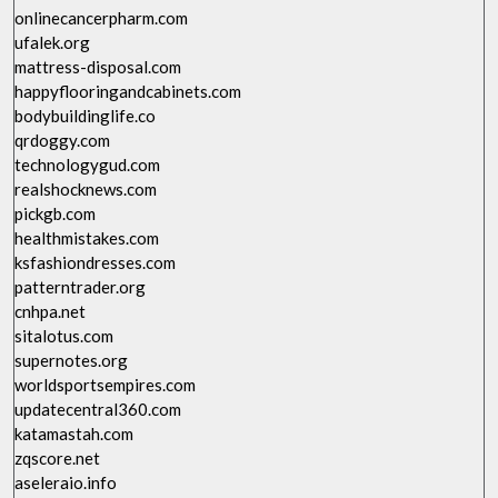
onlinecancerpharm.com
ufalek.org
mattress-disposal.com
happyflooringandcabinets.com
bodybuildinglife.co
qrdoggy.com
technologygud.com
realshocknews.com
pickgb.com
healthmistakes.com
ksfashiondresses.com
patterntrader.org
cnhpa.net
sitalotus.com
supernotes.org
worldsportsempires.com
updatecentral360.com
katamastah.com
zqscore.net
aseleraio.info