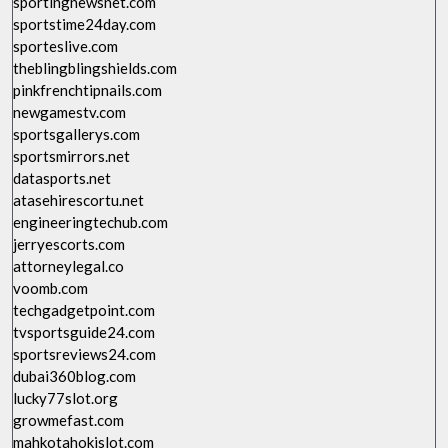
sportingnewsnet.com
sportstime24day.com
sporteslive.com
theblingblingshields.com
pinkfrenchtipnails.com
newgamestv.com
sportsgallerys.com
sportsmirrors.net
datasports.net
atasehirescortu.net
engineeringtechub.com
jerryescorts.com
attorneylegal.co
voomb.com
techgadgetpoint.com
tvsportsguide24.com
sportsreviews24.com
dubai360blog.com
lucky77slot.org
growmefast.com
mahkotahokislot.com