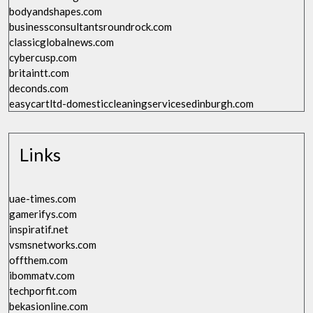
bodyandshapes.com
businessconsultantsroundrock.com
classicglobalnews.com
cybercusp.com
britaintt.com
deconds.com
easycartltd-domesticcleaningservicesedinburgh.com
Links
uae-times.com
gamerifys.com
inspiratif.net
vsmsnetworks.com
offthem.com
ibommatv.com
techporfit.com
bekasionline.com