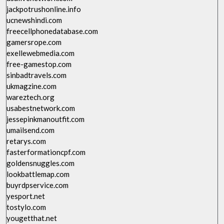
jackpotrushonline.info
ucnewshindi.com
freecellphonedatabase.com
gamersrope.com
exellewebmedia.com
free-gamestop.com
sinbadtravels.com
ukmagzine.com
wareztech.org
usabestnetwork.com
jessepinkmanoutfit.com
umailsend.com
retarys.com
fasterformationcpf.com
goldensnuggles.com
lookbattlemap.com
buyrdpservice.com
yesport.net
tostylo.com
yougetthat.net