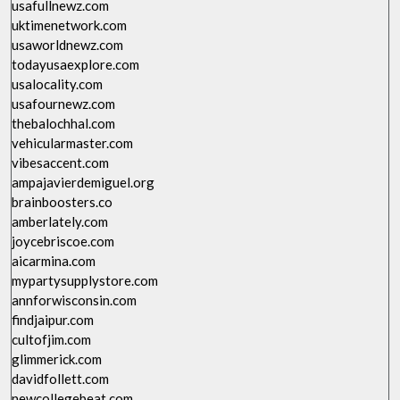
usafullnewz.com
uktimenetwork.com
usaworldnewz.com
todayusaexplore.com
usalocality.com
usafournewz.com
thebalochhal.com
vehicularmaster.com
vibesaccent.com
ampajavierdemiguel.org
brainboosters.co
amberlately.com
joycebriscoe.com
aicarmina.com
mypartysupplystore.com
annforwisconsin.com
findjaipur.com
cultofjim.com
glimmerick.com
davidfollett.com
newcollegebeat.com