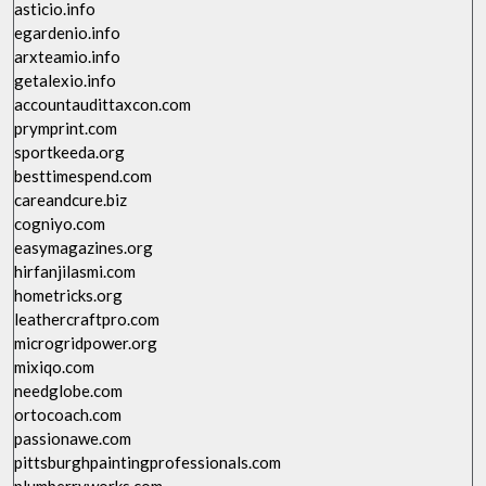
asticio.info
egardenio.info
arxteamio.info
getalexio.info
accountaudittaxcon.com
prymprint.com
sportkeeda.org
besttimespend.com
careandcure.biz
cogniyo.com
easymagazines.org
hirfanjilasmi.com
hometricks.org
leathercraftpro.com
microgridpower.org
mixiqo.com
needglobe.com
ortocoach.com
passionawe.com
pittsburghpaintingprofessionals.com