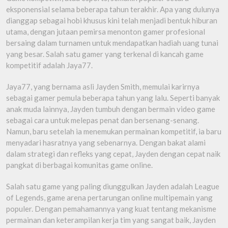
eksponensial selama beberapa tahun terakhir. Apa yang dulunya
dianggap sebagai hobi khusus kini telah menjadi bentuk hiburan
utama, dengan jutaan pemirsa menonton gamer profesional
bersaing dalam turnamen untuk mendapatkan hadiah uang tunai
yang besar. Salah satu gamer yang terkenal di kancah game
kompetitif adalah Jaya77.
Jaya77, yang bernama asli Jayden Smith, memulai karirnya
sebagai gamer pemula beberapa tahun yang lalu. Seperti banyak
anak muda lainnya, Jayden tumbuh dengan bermain video game
sebagai cara untuk melepas penat dan bersenang-senang.
Namun, baru setelah ia menemukan permainan kompetitif, ia baru
menyadari hasratnya yang sebenarnya. Dengan bakat alami
dalam strategi dan refleks yang cepat, Jayden dengan cepat naik
pangkat di berbagai komunitas game online.
Salah satu game yang paling diunggulkan Jayden adalah League
of Legends, game arena pertarungan online multipemain yang
populer. Dengan pemahamannya yang kuat tentang mekanisme
permainan dan keterampilan kerja tim yang sangat baik, Jayden