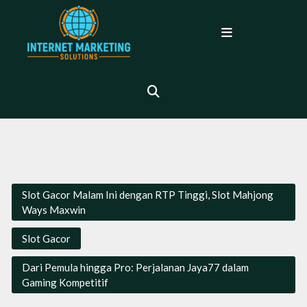
Skip
to
Open
content
Menu
Slot Gacor Malam Ini dengan RTP Tinggi, Slot Mahjong
Ways Maxwin
Slot Gacor
Dari Pemula hingga Pro: Perjalanan Jaya77 dalam
Gaming Kompetitif