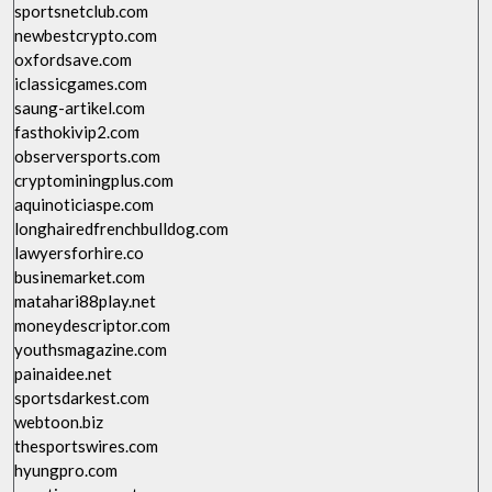
sportsnetclub.com
newbestcrypto.com
oxfordsave.com
iclassicgames.com
saung-artikel.com
fasthokivip2.com
observersports.com
cryptominingplus.com
aquinoticiaspe.com
longhairedfrenchbulldog.com
lawyersforhire.co
businemarket.com
matahari88play.net
moneydescriptor.com
youthsmagazine.com
painaidee.net
sportsdarkest.com
webtoon.biz
thesportswires.com
hyungpro.com