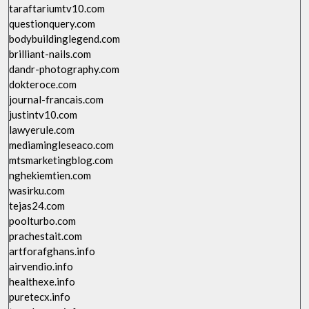
taraftariumtv10.com
questionquery.com
bodybuildinglegend.com
brilliant-nails.com
dandr-photography.com
dokteroce.com
journal-francais.com
justintv10.com
lawyerule.com
mediamingleseaco.com
mtsmarketingblog.com
nghekiemtien.com
wasirku.com
tejas24.com
poolturbo.com
prachestait.com
artforafghans.info
airvendio.info
healthexe.info
puretecx.info