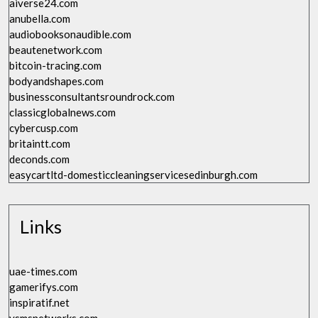
aiverse24.com
anubella.com
audiobooksonaudible.com
beautenetwork.com
bitcoin-tracing.com
bodyandshapes.com
businessconsultantsroundrock.com
classicglobalnews.com
cybercusp.com
britaintt.com
deconds.com
easycartltd-domesticcleaningservicesedinburgh.com
Links
uae-times.com
gamerifys.com
inspiratif.net