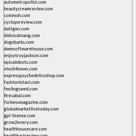
autometropolist.com
beautycreamreview.com
coinmoh.com
cyclopsreview.com
dattgen.com
didoivatnang.com
dogsbarks.com
dwmsoftwarehouse.com
enjoytroyjackson.com
epicaimbots.com
etech4news.com
expresspsychedelicsshop.com
fashionistani.com
feelingswed.com
firecabal.com
forbessmagazine.com
globalmarketlivetoday.com
gpl-license.com
grow2every.com
healthhousecare.com
healthkartreview.com