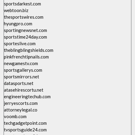
sportsdarkest.com
webtoon.biz
thesportswires.com
hyungpro.com
sportingnewsnet.com
sportstime24day.com
sporteslive.com
theblingblingshields.com
pinkfrenchtipnails.com
newgamestv.com
sportsgallerys.com
sportsmirrors.net
datasports.net
atasehirescortu.net
engineeringtechub.com
jerryescorts.com
attorneylegal.co
voomb.com
techgadgetpoint.com
tvsportsguide24.com