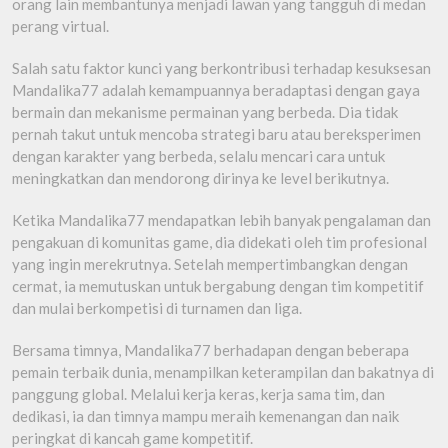
orang lain membantunya menjadi lawan yang tangguh di medan
perang virtual.
Salah satu faktor kunci yang berkontribusi terhadap kesuksesan
Mandalika77 adalah kemampuannya beradaptasi dengan gaya
bermain dan mekanisme permainan yang berbeda. Dia tidak
pernah takut untuk mencoba strategi baru atau bereksperimen
dengan karakter yang berbeda, selalu mencari cara untuk
meningkatkan dan mendorong dirinya ke level berikutnya.
Ketika Mandalika77 mendapatkan lebih banyak pengalaman dan
pengakuan di komunitas game, dia didekati oleh tim profesional
yang ingin merekrutnya. Setelah mempertimbangkan dengan
cermat, ia memutuskan untuk bergabung dengan tim kompetitif
dan mulai berkompetisi di turnamen dan liga.
Bersama timnya, Mandalika77 berhadapan dengan beberapa
pemain terbaik dunia, menampilkan keterampilan dan bakatnya di
panggung global. Melalui kerja keras, kerja sama tim, dan
dedikasi, ia dan timnya mampu meraih kemenangan dan naik
peringkat di kancah game kompetitif.