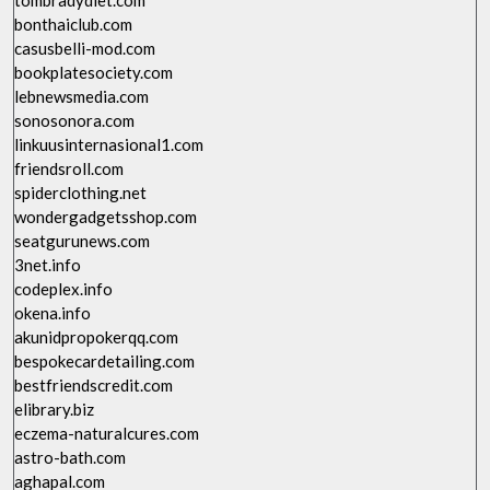
tombradydiet.com
bonthaiclub.com
casusbelli-mod.com
bookplatesociety.com
lebnewsmedia.com
sonosonora.com
linkuusinternasional1.com
friendsroll.com
spiderclothing.net
wondergadgetsshop.com
seatgurunews.com
3net.info
codeplex.info
okena.info
akunidpropokerqq.com
bespokecardetailing.com
bestfriendscredit.com
elibrary.biz
eczema-naturalcures.com
astro-bath.com
aghapal.com