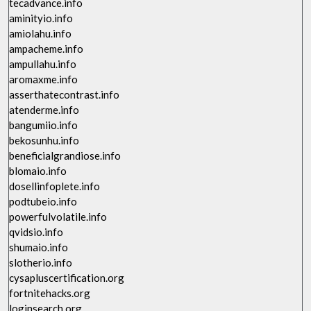
tecadvance.info
aminityio.info
amiolahu.info
ampacheme.info
ampullahu.info
aromaxme.info
asserthatecontrast.info
atenderme.info
bangumiio.info
bekosunhu.info
beneficialgrandiose.info
blomaio.info
dosellinfoplete.info
podtubeio.info
powerfulvolatile.info
qvidsio.info
shumaio.info
slotherio.info
cysapluscertification.org
fortnitehacks.org
loginsearch.org