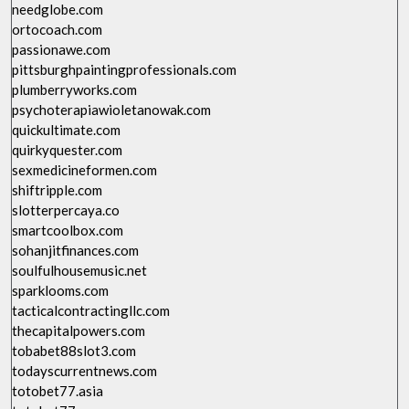
needglobe.com
ortocoach.com
passionawe.com
pittsburghpaintingprofessionals.com
plumberryworks.com
psychoterapiawioletanowak.com
quickultimate.com
quirkyquester.com
sexmedicineformen.com
shiftripple.com
slotterpercaya.co
smartcoolbox.com
sohanjitfinances.com
soulfulhousemusic.net
sparklooms.com
tacticalcontractingllc.com
thecapitalpowers.com
tobabet88slot3.com
todayscurrentnews.com
totobet77.asia