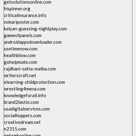
getsolutionsonline.com
hispinner.org
criticalinsurance.info
nokariposter.com
kalyan-guessing-nightplay.com
gameofpanels.com
androidappsdownloader.com
usetimenow.com
healthblow.com
gohelpmate.com
rajdhani-satta-matka.com
writerscraft.net
elearning-childprotection.com
wrestling4mena.com
knowledgeforall.info
brand2lastio.com
usadigitalservices.com
socialhoppers.com
creativedream.net
n2315.com
getwebonline.com