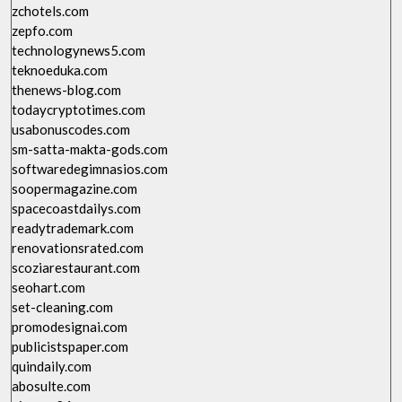
zchotels.com
zepfo.com
technologynews5.com
teknoeduka.com
thenews-blog.com
todaycryptotimes.com
usabonuscodes.com
sm-satta-makta-gods.com
softwaredegimnasios.com
soopermagazine.com
spacecoastdailys.com
readytrademark.com
renovationsrated.com
scoziarestaurant.com
seohart.com
set-cleaning.com
promodesignai.com
publicistspaper.com
quindaily.com
abosulte.com