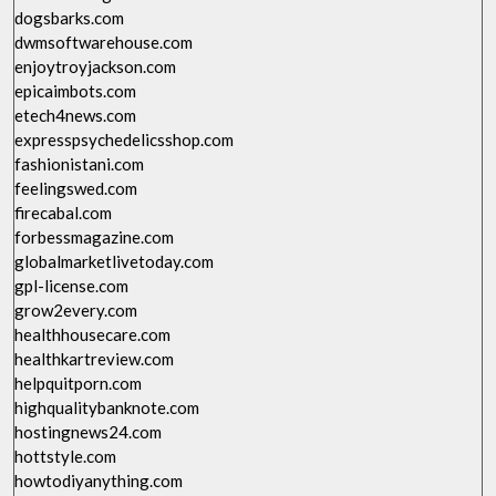
dogsbarks.com
dwmsoftwarehouse.com
enjoytroyjackson.com
epicaimbots.com
etech4news.com
expresspsychedelicsshop.com
fashionistani.com
feelingswed.com
firecabal.com
forbessmagazine.com
globalmarketlivetoday.com
gpl-license.com
grow2every.com
healthhousecare.com
healthkartreview.com
helpquitporn.com
highqualitybanknote.com
hostingnews24.com
hottstyle.com
howtodiyanything.com