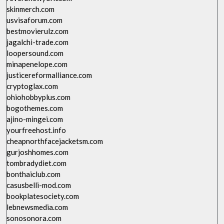
skinmerch.com
usvisaforum.com
bestmovierulz.com
jagalchi-trade.com
loopersound.com
minapenelope.com
justicereformalliance.com
cryptoglax.com
ohiohobbyplus.com
bogothemes.com
ajino-mingei.com
yourfreehost.info
cheapnorthfacejacketsm.com
gurjoshhomes.com
tombradydiet.com
bonthaiclub.com
casusbelli-mod.com
bookplatesociety.com
lebnewsmedia.com
sonosonora.com