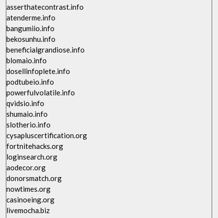
asserthatecontrast.info
atenderme.info
bangumiio.info
bekosunhu.info
beneficialgrandiose.info
blomaio.info
dosellinfoplete.info
podtubeio.info
powerfulvolatile.info
qvidsio.info
shumaio.info
slotherio.info
cysapluscertification.org
fortnitehacks.org
loginsearch.org
aodecor.org
donorsmatch.org
nowtimes.org
casinoeing.org
livemocha.biz