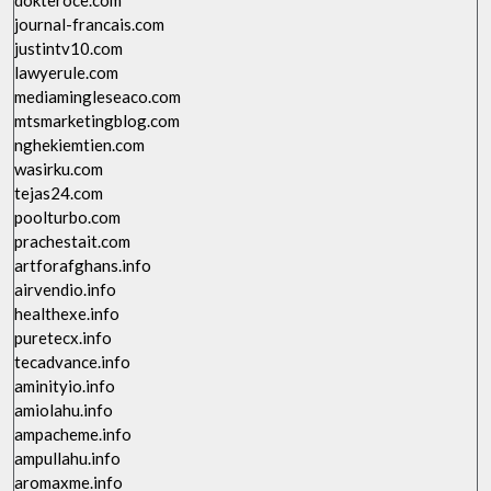
dokteroce.com
journal-francais.com
justintv10.com
lawyerule.com
mediamingleseaco.com
mtsmarketingblog.com
nghekiemtien.com
wasirku.com
tejas24.com
poolturbo.com
prachestait.com
artforafghans.info
airvendio.info
healthexe.info
puretecx.info
tecadvance.info
aminityio.info
amiolahu.info
ampacheme.info
ampullahu.info
aromaxme.info