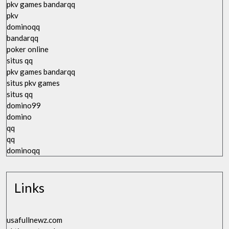
pkv games bandarqq
pkv
dominoqq
bandarqq
poker online
situs qq
pkv games bandarqq
situs pkv games
situs qq
domino99
domino
qq
qq
dominoqq
Links
usafullnewz.com