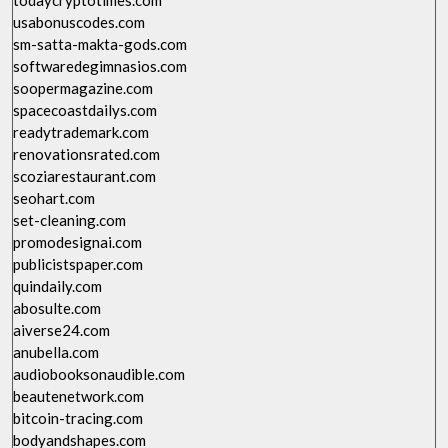
todaycryptotimes.com
usabonuscodes.com
sm-satta-makta-gods.com
softwaredegimnasios.com
soopermagazine.com
spacecoastdailys.com
readytrademark.com
renovationsrated.com
scoziarestaurant.com
seohart.com
set-cleaning.com
promodesignai.com
publicistspaper.com
quindaily.com
abosulte.com
aiverse24.com
anubella.com
audiobooksonaudible.com
beautenetwork.com
bitcoin-tracing.com
bodyandshapes.com