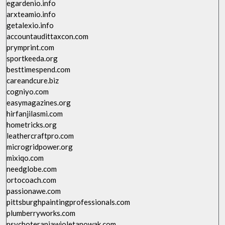
egardenio.info
arxteamio.info
getalexio.info
accountaudittaxcon.com
prymprint.com
sportkeeda.org
besttimespend.com
careandcure.biz
cogniyo.com
easymagazines.org
hirfanjilasmi.com
hometricks.org
leathercraftpro.com
microgridpower.org
mixiqo.com
needglobe.com
ortocoach.com
passionawe.com
pittsburghpaintingprofessionals.com
plumberryworks.com
psychoterapiawioletanowak.com