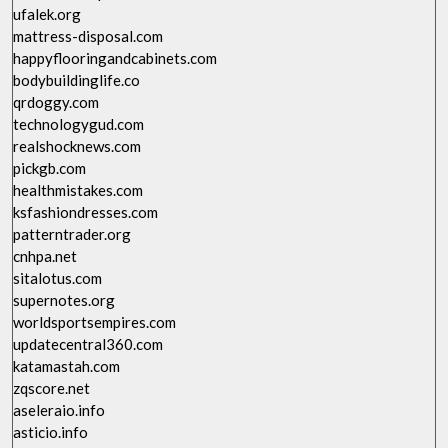
ufalek.org
mattress-disposal.com
happyflooringandcabinets.com
bodybuildinglife.co
qrdoggy.com
technologygud.com
realshocknews.com
pickgb.com
healthmistakes.com
ksfashiondresses.com
patterntrader.org
cnhpa.net
sitalotus.com
supernotes.org
worldsportsempires.com
updatecentral360.com
katamastah.com
zqscore.net
aseleraio.info
asticio.info