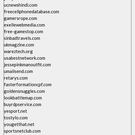
ucnewshindi.com
freecellphonedatabase.com
gamersrope.com
exellewebmedia.com
free-gamestop.com
sinbadtravels.com
ukmagzine.com
wareztech.org
usabestnetwork.com
jessepinkmanoutfit.com
umailsend.com
retarys.com
fasterformationcpf.com
goldensnuggles.com
lookbattlemap.com
buyrdpservice.com
yesport.net
tostylo.com
yougetthat.net
sportsnetclub.com