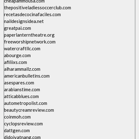
cheapammousa.com
thepositiveladiessoccerclub.com
recetasdecocinafaciles.com
naildesignsidea.net
greatpai.com
paperlanterntheatre.org
freeworshipnetwork.com
watercraftllc.com
abourge.com
afiliixs.com
alharammallz.com
americanbulletins.com
asespares.com
arabianstime.com
atticabblues.com
autometropolist.com
beautycreamreview.com
coinmoh.com
cyclopsreview.com
dattgen.com
didoivatnang.com