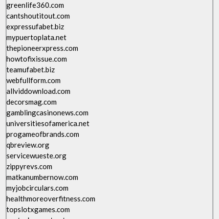
greenlife360.com
cantshoutitout.com
expressufabet.biz
mypuertoplata.net
thepioneerxpress.com
howtofixissue.com
teamufabet.biz
webfullform.com
allviddownload.com
decorsmag.com
gamblingcasinonews.com
universitiesofamerica.net
progameofbrands.com
qbreview.org
servicewueste.org
zippyrevs.com
matkanumbernow.com
myjobcirculars.com
healthmoreoverfitness.com
topslotxgames.com