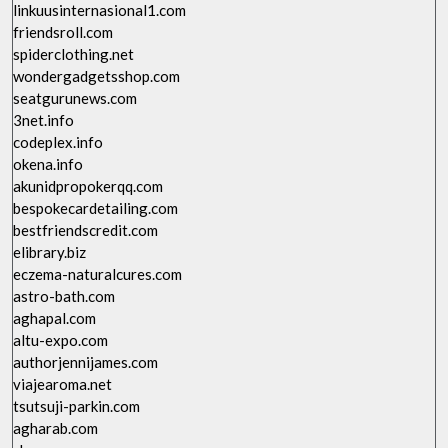
linkuusinternasional1.com
friendsroll.com
spiderclothing.net
wondergadgetsshop.com
seatgurunews.com
3net.info
codeplex.info
okena.info
akunidpropokerqq.com
bespokecardetailing.com
bestfriendscredit.com
elibrary.biz
eczema-naturalcures.com
astro-bath.com
aghapal.com
altu-expo.com
authorjennijames.com
viajearoma.net
tsutsuji-parkin.com
agharab.com