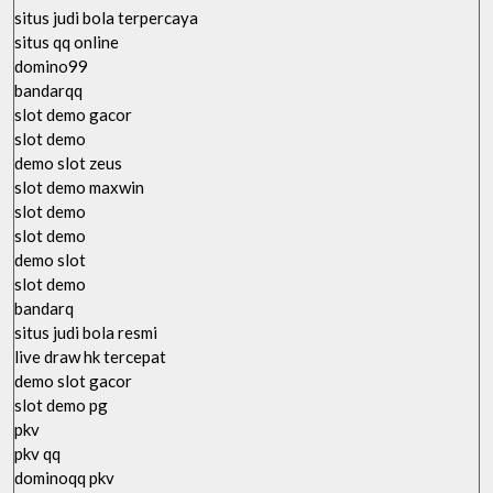
situs judi bola terpercaya
situs qq online
domino99
bandarqq
slot demo gacor
slot demo
demo slot zeus
slot demo maxwin
slot demo
slot demo
demo slot
slot demo
bandarq
situs judi bola resmi
live draw hk tercepat
demo slot gacor
slot demo pg
pkv
pkv qq
dominoqq pkv