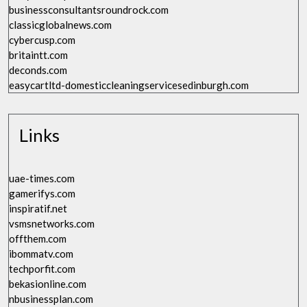
businessconsultantsroundrock.com
classicglobalnews.com
cybercusp.com
britaintt.com
deconds.com
easycartltd-domesticcleaningservicesedinburgh.com
Links
uae-times.com
gamerifys.com
inspiratif.net
vsmsnetworks.com
offthem.com
ibommatv.com
techporfit.com
bekasionline.com
nbusinessplan.com