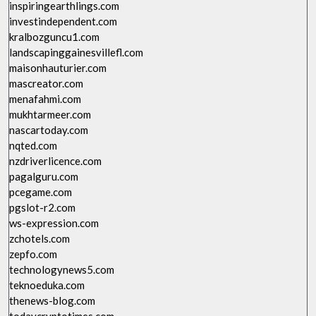
inspiringearthlings.com
investindependent.com
kralbozguncu1.com
landscapinggainesvillefl.com
maisonhauturier.com
mascreator.com
menafahmi.com
mukhtarmeer.com
nascartoday.com
nqted.com
nzdriverlicence.com
pagalguru.com
pcegame.com
pgslot-r2.com
ws-expression.com
zchotels.com
zepfo.com
technologynews5.com
teknoeduka.com
thenews-blog.com