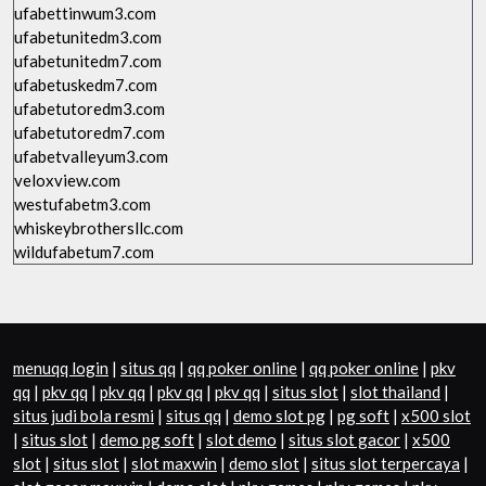
ufabettinwum3.com
ufabetunitedm3.com
ufabetunitedm7.com
ufabetuskedm7.com
ufabetutoredm3.com
ufabetutoredm7.com
ufabetvalleyum3.com
veloxview.com
westufabetm3.com
whiskeybrothersllc.com
wildufabetum7.com
menuqq login
|
situs qq
|
qq poker online
|
qq poker online
|
pkv
qq
|
pkv qq
|
pkv qq
|
pkv qq
|
pkv qq
|
situs slot
|
slot thailand
|
situs judi bola resmi
|
situs qq
|
demo slot pg
|
pg soft
|
x500 slot
|
situs slot
|
demo pg soft
|
slot demo
|
situs slot gacor
|
x500
slot
|
situs slot
|
slot maxwin
|
demo slot
|
situs slot terpercaya
|