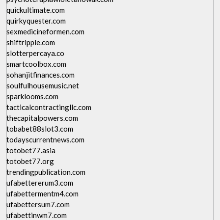
quickultimate.com
quirkyquester.com
sexmedicineformen.com
shiftripple.com
slotterpercaya.co
smartcoolbox.com
sohanjitfinances.com
soulfulhousemusic.net
sparklooms.com
tacticalcontractingllc.com
thecapitalpowers.com
tobabet88slot3.com
todayscurrentnews.com
totobet77.asia
totobet77.org
trendingpublication.com
ufabettererum3.com
ufabettermentm4.com
ufabettersum7.com
ufabettinwm7.com