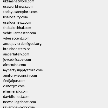
uktimenetwork.com
usaworldnewz.com
todayusaexplore.com
usalocality.com
usafournewz.com
thebalochhal.com
vehicularmaster.com
vibesaccent.com
ampajavierdemiguel.org
brainboosters.co
amberlately.com
joycebriscoe.com
aicarmina.com
mypartysupplystore.com
annforwisconsin.com
findjaipur.com
cultofjim.com
glimmerick.com
davidfollett.com
newcollegebeat.com
reverbnewyork.com