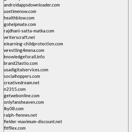
androidappsdownloader.com
usetimenow.com
healthblow.com
gohelpmate.com
rajdhani-satta-matka.com
writerscraft.net
elearning-childprotection.com
wrestling4mena.com
knowledgeforall.info
brand2lastio.com
usadigitalservices.com
socialhoppers.com
creativedream.net
n2315.com
getwebonline.com
onlyfansheaven.com
lky08.com
ralph-fiennes.net
fielder-maximum-discount.net
fitfllex.com