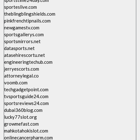
sportstime24day.com
sporteslive.com
theblingblingshields.com
pinkfrenchtipnails.com
newgamestv.com
sportsgallerys.com
sportsmirrors.net
datasports.net
atasehirescortu.net
engineeringtechub.com
jerryescorts.com
attorneylegal.co
voomb.com
techgadgetpoint.com
tvsportsguide24.com
sportsreviews24.com
dubai360blog.com
lucky77slot.org
growmefast.com
mahkotahokislot.com
onlinecancerpharm.com