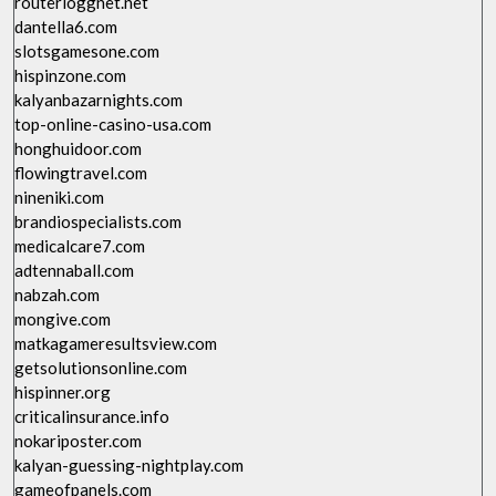
routerloggnet.net
dantella6.com
slotsgamesone.com
hispinzone.com
kalyanbazarnights.com
top-online-casino-usa.com
honghuidoor.com
flowingtravel.com
nineniki.com
brandiospecialists.com
medicalcare7.com
adtennaball.com
nabzah.com
mongive.com
matkagameresultsview.com
getsolutionsonline.com
hispinner.org
criticalinsurance.info
nokariposter.com
kalyan-guessing-nightplay.com
gameofpanels.com