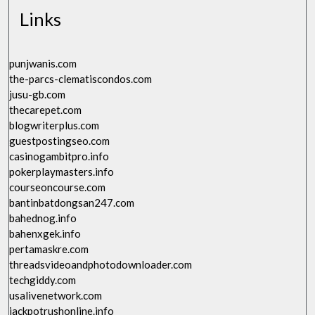
Links
punjwanis.com
the-parcs-clematiscondos.com
jusu-gb.com
thecarepet.com
blogwriterplus.com
guestpostingseo.com
casinogambitpro.info
pokerplaymasters.info
courseoncourse.com
bantinbatdongsan247.com
bahednog.info
bahenxgek.info
pertamaskre.com
threadsvideoandphotodownloader.com
techgiddy.com
usalivenetwork.com
jackpotrushonline.info