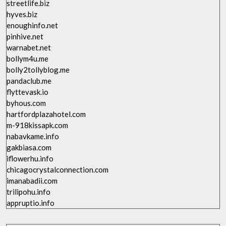
streetlife.biz
hyves.biz
enoughinfo.net
pinhive.net
warnabet.net
bollym4u.me
bolly2tollyblog.me
pandaclub.me
flyttevask.io
byhous.com
hartfordplazahotel.com
m-918kissapk.com
nabavkame.info
gakbiasa.com
iflowerhu.info
chicagocrystalconnection.com
imanabadii.com
trilipohu.info
appruptio.info