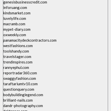
genesisbusinesscredit.com
inforuang.com
kindsmarket.com
luvelylife.com
macramb.com
mypet-diary.com
oxweekly.com
panamacitydeckcontractors.com
westfashions.com
toolshandy.com
travelstager.com
trendinspires.com
rannyephul.com
reportradar360.com
swaggyfashion.com
taraftariumtv10.com
questionquery.com
bodybuildinglegend.com
brilliant-nails.com
dandr-photography.com