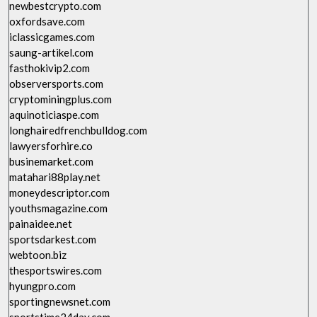
newbestcrypto.com
oxfordsave.com
iclassicgames.com
saung-artikel.com
fasthokivip2.com
observersports.com
cryptominingplus.com
aquinoticiaspe.com
longhairedfrenchbulldog.com
lawyersforhire.co
businemarket.com
matahari88play.net
moneydescriptor.com
youthsmagazine.com
painaidee.net
sportsdarkest.com
webtoon.biz
thesportswires.com
hyungpro.com
sportingnewsnet.com