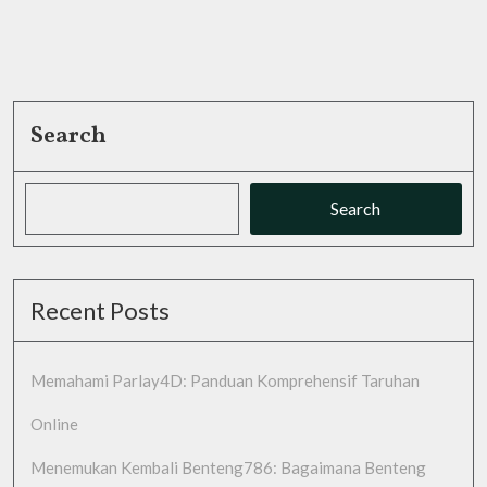
Search
Search
Recent Posts
Memahami Parlay4D: Panduan Komprehensif Taruhan
Online
Menemukan Kembali Benteng786: Bagaimana Benteng