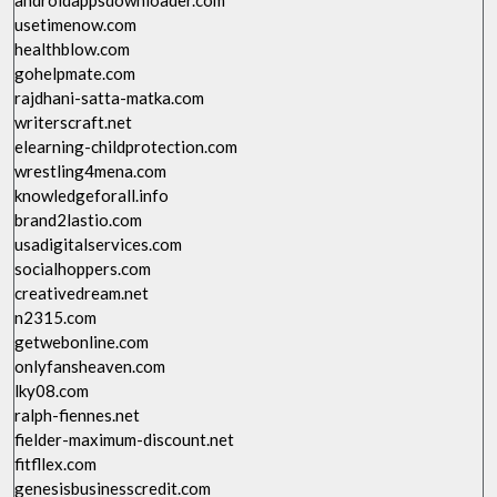
androidappsdownloader.com
usetimenow.com
healthblow.com
gohelpmate.com
rajdhani-satta-matka.com
writerscraft.net
elearning-childprotection.com
wrestling4mena.com
knowledgeforall.info
brand2lastio.com
usadigitalservices.com
socialhoppers.com
creativedream.net
n2315.com
getwebonline.com
onlyfansheaven.com
lky08.com
ralph-fiennes.net
fielder-maximum-discount.net
fitfllex.com
genesisbusinesscredit.com