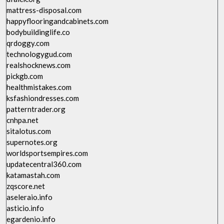
mattress-disposal.com
happyflooringandcabinets.com
bodybuildinglife.co
qrdoggy.com
technologygud.com
realshocknews.com
pickgb.com
healthmistakes.com
ksfashiondresses.com
patterntrader.org
cnhpa.net
sitalotus.com
supernotes.org
worldsportsempires.com
updatecentral360.com
katamastah.com
zqscore.net
aseleraio.info
asticio.info
egardenio.info