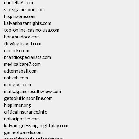
dantella6.com
slotsgamesone.com
hispinzone.com
kalyanbazarnights.com
top-online-casino-usa.com
honghuidoor.com
flowingtravel.com
nineniki.com
brandiospecialists.com
medicalcare7.com
adtennaball.com
nabzah.com
mongive.com
matkagameresultsview.com
getsolutionsonline.com
hispinner.org
criticalinsurance.info
nokariposter.com
kalyan-guessing-nightplay.com
gameofpanels.com