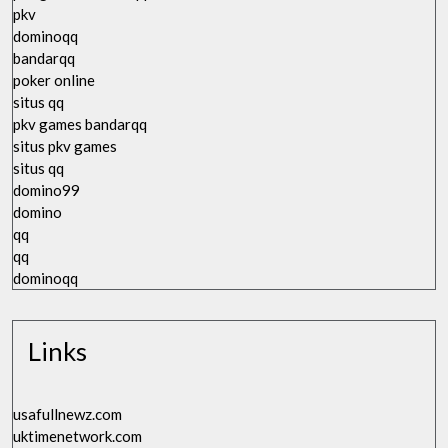
pkv
dominoqq
bandarqq
poker online
situs qq
pkv games bandarqq
situs pkv games
situs qq
domino99
domino
qq
qq
dominoqq
Links
usafullnewz.com
uktimenetwork.com