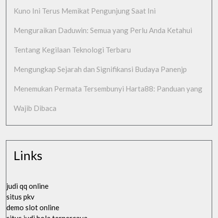
Kuno Ini Terus Memikat Pengunjung Saat Ini
Menguraikan Daduwin: Semua yang Perlu Anda Ketahui
Tentang Kegilaan Teknologi Terbaru
Mengungkap Sejarah dan Signifikansi Budaya Panenjp
Menemukan Permata Tersembunyi Harta88: Panduan yang
Wajib Dibaca
Links
judi qq online
situs pkv
demo slot online