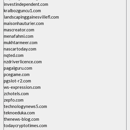
investindependent.com
kralbozguncu1.com
landscapinggainesvillefl.com
maisonhauturier.com
mascreator.com
menafahmi.com
mukhtarmeer.com
nascartoday.com
nqted.com
nzdriverlicence.com
pagalguru.com
pcegame.com
pgslot-r2.com
ws-expression.com
zchotels.com
zepfo.com
technologynews5.com
teknoeduka.com
thenews-blog.com
todaycryptotimes.com