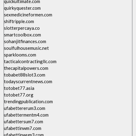
quickultimate.com
quirkyquester.com
sexmedicineformen.com
shiftripple.com
slotterpercaya.co
smartcoolbox.com
sohanjitfinances.com
soulfulhousemusic.net
sparklooms.com
tacticalcontractingllc.com
thecapitalpowers.com
tobabet88slot3.com
todayscurrentnews.com
totobet77.asia
totobet77.org
trendingpublication.com
ufabettererum3.com
ufabettermentm4.com
ufabettersum7.com
ufabettinwm7.com
ufabettinwum3.com