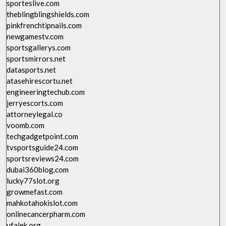
sporteslive.com
theblingblingshields.com
pinkfrenchtipnails.com
newgamestv.com
sportsgallerys.com
sportsmirrors.net
datasports.net
atasehirescortu.net
engineeringtechub.com
jerryescorts.com
attorneylegal.co
voomb.com
techgadgetpoint.com
tvsportsguide24.com
sportsreviews24.com
dubai360blog.com
lucky77slot.org
growmefast.com
mahkotahokislot.com
onlinecancerpharm.com
ufalek.org