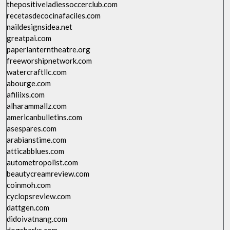
thepositiveladiessoccerclub.com
recetasdecocinafaciles.com
naildesignsidea.net
greatpai.com
paperlanterntheatre.org
freeworshipnetwork.com
watercraftllc.com
abourge.com
afiliixs.com
alharammallz.com
americanbulletins.com
asespares.com
arabianstime.com
atticabblues.com
autometropolist.com
beautycreamreview.com
coinmoh.com
cyclopsreview.com
dattgen.com
didoivatnang.com