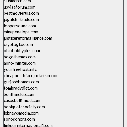
skinmerch.com
usvisaforum.com
bestmovierulz.com
jagalchi-trade.com
loopersound.com
minapenelope.com
justicereformalliance.com
cryptoglax.com
ohiohobbyplus.com
bogothemes.com
ajino-mingei.com
yourfreehost.info
cheapnorthfacejacketsm.com
gurjoshhomes.com
tombradydiet.com
bonthaiclub.com
casusbelli-mod.com
bookplatesociety.com
lebnewsmedia.com
sonosonora.com
linkuusinternasional1.com