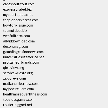
cantshoutitout.com
expressufabet.biz
mypuertoplata.net
thepioneerxpress.com
howtofixissue.com
teamufabet.biz
webfullform.com
allviddownload.com
decorsmag.com
gamblingcasinonews.com
universitiesofamerica.net
progameofbrands.com
qbreview.org
servicewueste.org
zippyrevs.com
matkanumbernow.com
myjobcirculars.com
healthmoreoverfitness.com
topslotxgames.com
routerloggnet.net