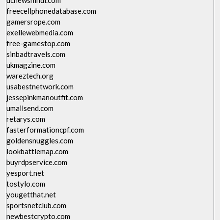
ucnewshindi.com
freecellphonedatabase.com
gamersrope.com
exellewebmedia.com
free-gamestop.com
sinbadtravels.com
ukmagzine.com
wareztech.org
usabestnetwork.com
jessepinkmanoutfit.com
umailsend.com
retarys.com
fasterformationcpf.com
goldensnuggles.com
lookbattlemap.com
buyrdpservice.com
yesport.net
tostylo.com
yougetthat.net
sportsnetclub.com
newbestcrypto.com