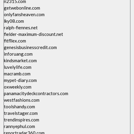
n2315.com
getwebonline.com
onlyfansheaven.com
lky08.com
ralph-fiennes.net
fielder-maximum-discount.net
fitfllex.com
genesisbusinesscredit.com
inforuang.com
kindsmarket.com
luvelylife.com
macramb.com
mypet-diary.com
oxweekly.com
panamacitydeckcontractors.com
westfashions.com
toolshandy.com
travelstager.com
trendinspires.com
rannyephul.com
reportradar360.com