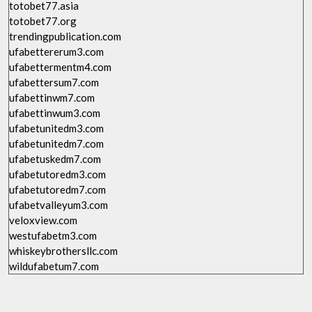
totobet77.asia
totobet77.org
trendingpublication.com
ufabettererum3.com
ufabettermentm4.com
ufabettersum7.com
ufabettinwm7.com
ufabettinwum3.com
ufabetunitedm3.com
ufabetunitedm7.com
ufabetuskedm7.com
ufabetutoredm3.com
ufabetutoredm7.com
ufabetvalleyum3.com
veloxview.com
westufabetm3.com
whiskeybrothersllc.com
wildufabetum7.com