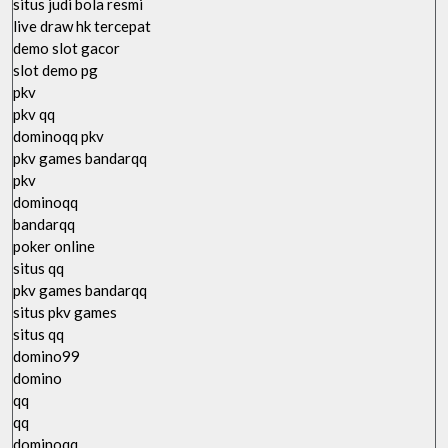
situs judi bola resmi
live draw hk tercepat
demo slot gacor
slot demo pg
pkv
pkv qq
dominoqq pkv
pkv games bandarqq
pkv
dominoqq
bandarqq
poker online
situs qq
pkv games bandarqq
situs pkv games
situs qq
domino99
domino
qq
qq
dominoqq