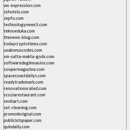
ws-expression.com
zchotels.com
zepfo.com
technologynews5.com
teknoeduka.com
thenews-blog.com
todaycryptotimes.com
usabonuscodes.com
sm-satta-makta-gods.com
softwaredegimnasios.com
soopermagazine.com
spacecoastdailys.com
readytrademark.com
renovationsrated.com
scoziarestaurant.com
seohart.com
set-cleaning.com
promodesignai.com
publicistspaper.com
quindaily.com