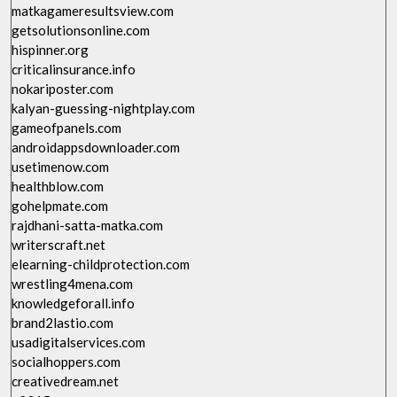
matkagameresultsview.com
getsolutionsonline.com
hispinner.org
criticalinsurance.info
nokariposter.com
kalyan-guessing-nightplay.com
gameofpanels.com
androidappsdownloader.com
usetimenow.com
healthblow.com
gohelpmate.com
rajdhani-satta-matka.com
writerscraft.net
elearning-childprotection.com
wrestling4mena.com
knowledgeforall.info
brand2lastio.com
usadigitalservices.com
socialhoppers.com
creativedream.net