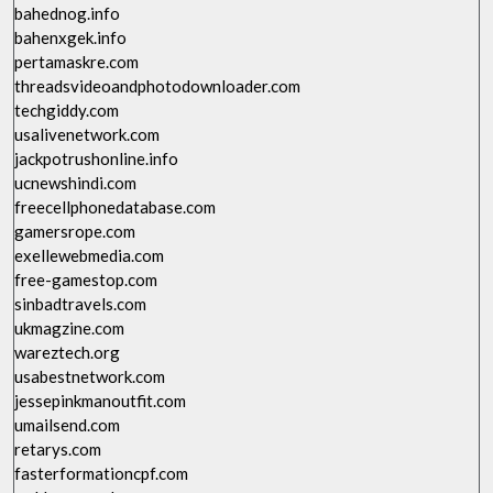
bahednog.info
bahenxgek.info
pertamaskre.com
threadsvideoandphotodownloader.com
techgiddy.com
usalivenetwork.com
jackpotrushonline.info
ucnewshindi.com
freecellphonedatabase.com
gamersrope.com
exellewebmedia.com
free-gamestop.com
sinbadtravels.com
ukmagzine.com
wareztech.org
usabestnetwork.com
jessepinkmanoutfit.com
umailsend.com
retarys.com
fasterformationcpf.com