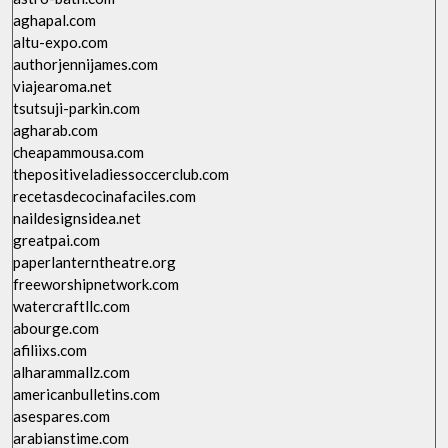
aghapal.com
altu-expo.com
authorjennijames.com
viajearoma.net
tsutsuji-parkin.com
agharab.com
cheapammousa.com
thepositiveladiessoccerclub.com
recetasdecocinafaciles.com
naildesignsidea.net
greatpai.com
paperlanterntheatre.org
freeworshipnetwork.com
watercraftllc.com
abourge.com
afiliixs.com
alharammallz.com
americanbulletins.com
asespares.com
arabianstime.com