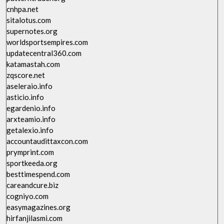
cnhpa.net
sitalotus.com
supernotes.org
worldsportsempires.com
updatecentral360.com
katamastah.com
zqscore.net
aseleraio.info
asticio.info
egardenio.info
arxteamio.info
getalexio.info
accountaudittaxcon.com
prymprint.com
sportkeeda.org
besttimespend.com
careandcure.biz
cogniyo.com
easymagazines.org
hirfanjilasmi.com