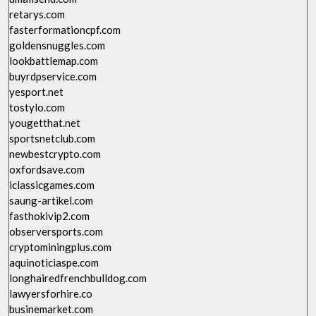
retarys.com
fasterformationcpf.com
goldensnuggles.com
lookbattlemap.com
buyrdpservice.com
yesport.net
tostylo.com
yougetthat.net
sportsnetclub.com
newbestcrypto.com
oxfordsave.com
iclassicgames.com
saung-artikel.com
fasthokivip2.com
observersports.com
cryptominingplus.com
aquinoticiaspe.com
longhairedfrenchbulldog.com
lawyersforhire.co
businemarket.com