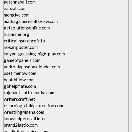
adtennaball.com
nabzah.com
mongive.com
matkagameresultsview.com
getsolutionsonline.com
hispinner.org
criticalinsurance.info
nokariposter.com
kalyan-guessing-nightplay.com
gameofpanels.com
androidappsdownloader.com
usetimenow.com
healthblow.com
gohelpmate.com
rajdhani-satta-matka.com
writerscraft.net
elearning-childprotection.com
wrestling4mena.com
knowledgeforall.info
brand2lastio.com
usadigitalservices.com