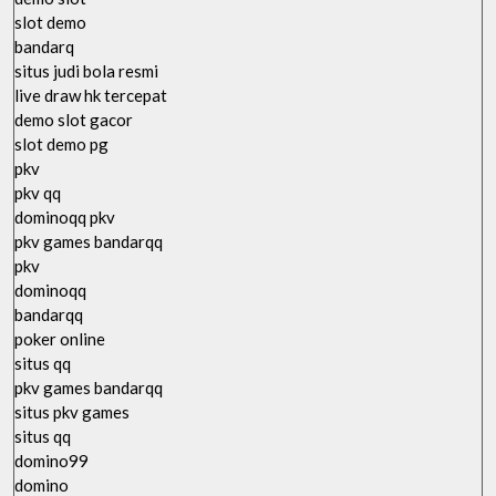
slot demo
bandarq
situs judi bola resmi
live draw hk tercepat
demo slot gacor
slot demo pg
pkv
pkv qq
dominoqq pkv
pkv games bandarqq
pkv
dominoqq
bandarqq
poker online
situs qq
pkv games bandarqq
situs pkv games
situs qq
domino99
domino