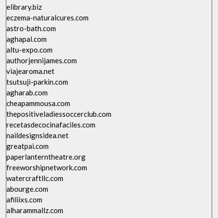
elibrary.biz
eczema-naturalcures.com
astro-bath.com
aghapal.com
altu-expo.com
authorjennijames.com
viajearoma.net
tsutsuji-parkin.com
agharab.com
cheapammousa.com
thepositiveladiessoccerclub.com
recetasdecocinafaciles.com
naildesignsidea.net
greatpai.com
paperlanterntheatre.org
freeworshipnetwork.com
watercraftllc.com
abourge.com
afiliixs.com
alharammallz.com