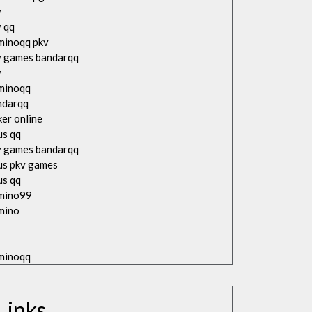
v
 qq
minoqq pkv
v games bandarqq
v
minoqq
ndarqq
er online
us qq
v games bandarqq
us pkv games
us qq
mino99
mino
minoqq
Links