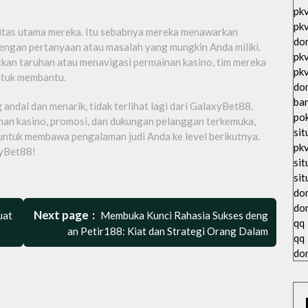
pk
pkv
itas utama mereka. Itu sebabnya mereka menawarkan
do
ngan pertanyaan atau masalah yang mungkin Anda miliki.
pk
an taruhan atau menavigasi permainan kasino, tim mereka
pk
ntuk membantu.
do
ba
g andal dan menarik, tidak terlihat lagi dari GalaxyBet88.
pok
nan kasino, promosi, dan dukungan pelanggan terkemuka,
sit
ntuk membawa pengalaman judi Anda ke level berikutnya.
pk
xyBet88!
sit
sit
do
do
Next page
uat
Membuka Kunci Rahasia Sukses deng
qq
an Petir188: Kiat dan Strategi Orang Dalam
qq
do