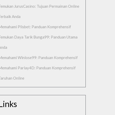
Temukan JurusCasino: Tujuan Permainan Online
Terbaik Anda
Memahami Plisbet: Panduan Komprehensif
Temukan Daya Tarik Bunga99: Panduan Utama
Anda
Memahami Winlose99: Panduan Komprehensif
Memahami Parlay4D: Panduan Komprehensif
Taruhan Online
Links