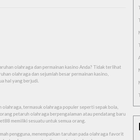
Tujuan
akhir
Anda
untuk
taruhan
olahraga
dan
permainan
kasino
aruhan olahraga dan permainan kasino Anda? Tidak terlihat
ruhan olahraga dan sejumlah besar permainan kasino,
 hal yang berjudi.
olahraga, termasuk olahraga populer seperti sepak bola,
 seorang petaruh olahraga berpengalaman atau pendatang baru
t88 memiliki sesuatu untuk semua orang.
amah pengguna, menempatkan taruhan pada olahraga favorit