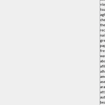
vi
tsu
ag
ch
the
re
nai
gr
pa
fr
wat
ab
afi
al
ame
as
ar
att
au
be