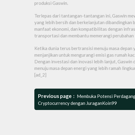
produksi Gaswin.
Terlepas dari tantangan-tantangan ini, Gaswin mew
yang lebih bersih dan berkelanjutan dibandingkan b
manfaat ekonomi, dan kompatibilitas dengan infras
transportasi dan membantu memerangi perubahan i
Ketika dunia terus bertransisi menuju masa depan
menjanjikan untuk mengurangi emisi gas rumah kac
Dengan investasi dan inovasi lebih lanjut, Gaswi
menuju masa depan energi yang lebih ramah lingku
[ad_2]
Post
Previous page
Membuka Potensi Perdagan
navigation
Cryptocurrency dengan JuraganKoin99