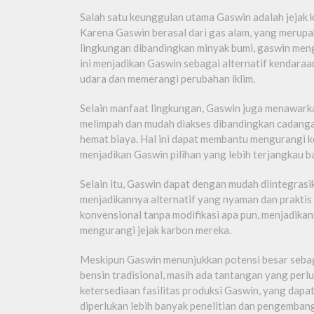
Salah satu keunggulan utama Gaswin adalah jejak k
Karena Gaswin berasal dari gas alam, yang merupa
lingkungan dibandingkan minyak bumi, gaswin mengha
ini menjadikan Gaswin sebagai alternatif kendara
udara dan memerangi perubahan iklim.
Selain manfaat lingkungan, Gaswin juga menawark
melimpah dan mudah diakses dibandingkan cadangan
hemat biaya. Hal ini dapat membantu mengurangi ke
menjadikan Gaswin pilihan yang lebih terjangkau 
Selain itu, Gaswin dapat dengan mudah diintegrasi
menjadikannya alternatif yang nyaman dan praktis 
konvensional tanpa modifikasi apa pun, menjadikan
mengurangi jejak karbon mereka.
Meskipun Gaswin menunjukkan potensi besar sebaga
bensin tradisional, masih ada tantangan yang perl
ketersediaan fasilitas produksi Gaswin, yang dapa
diperlukan lebih banyak penelitian dan pengembang