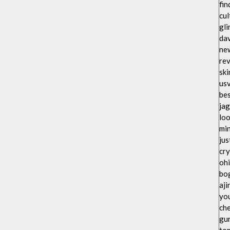
fin
cul
gl
dav
ne
re
sk
us
be
jag
lo
mi
jus
cr
oh
bo
aj
you
ch
gu