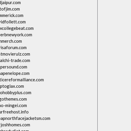
djaipur.com
tofjim.com
immerick.com
idfollett.com
wcollegebeat.com
verbnewyork.com
inmerch.com
visaforum.com
stmovierulz.com
alchi-trade.com
opersound.com
napenelope.com
ticereformalliance.com
yptoglax.com
iohobbyplus.com
gothemes.com
ino-mingei.com
rfreehost.info
eapnorthfacejacketsm.com
rjoshhomes.com