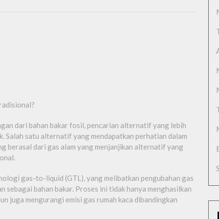
Alternatif
yang
Lebih
Bersih
dari
Bensin
Tradisional?
radisional?
an dari bahan bakar fosil, pencarian alternatif yang lebih
k. Salah satu alternatif yang mendapatkan perhatian dalam
ng berasal dari gas alam yang menjanjikan alternatif yang
onal.
knologi gas-to-liquid (GTL), yang melibatkan pengubahan gas
n sebagai bahan bakar. Proses ini tidak hanya menghasilkan
mun juga mengurangi emisi gas rumah kaca dibandingkan