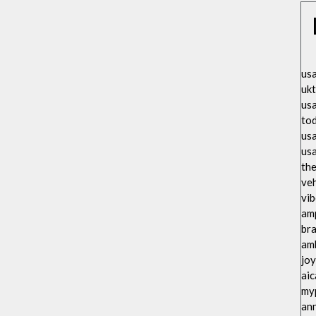
us
uk
us
to
usa
us
th
ve
vi
am
br
am
jo
ai
my
an