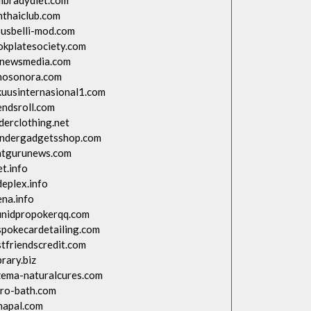
mbradydiet.com
nthaiclub.com
susbelli-mod.com
okplatesociety.com
bnewsmedia.com
nosonora.com
kuusinternasional1.com
endsroll.com
derclothing.net
ndergadgetsshop.com
atgurunews.com
t.info
eplex.info
na.info
unidpropokerqq.com
spokecardetailing.com
tfriendscredit.com
brary.biz
zema-naturalcures.com
tro-bath.com
hapal.com