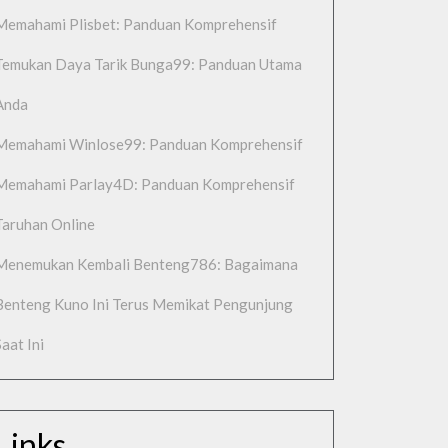
Memahami Plisbet: Panduan Komprehensif
Temukan Daya Tarik Bunga99: Panduan Utama
Anda
Memahami Winlose99: Panduan Komprehensif
Memahami Parlay4D: Panduan Komprehensif
Taruhan Online
Menemukan Kembali Benteng786: Bagaimana
Benteng Kuno Ini Terus Memikat Pengunjung
Saat Ini
Links