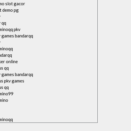
mo slot gacor
ot demo pg
v
 qq
minoqq pkv
v games bandarqq
v
minoqq
ndarqq
er online
us qq
v games bandarqq
us pkv games
us qq
mino99
mino
minoqq