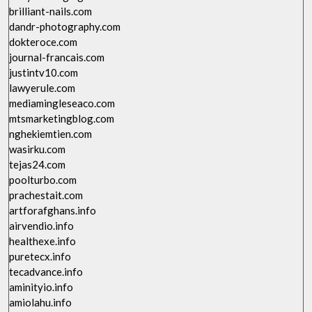
brilliant-nails.com
dandr-photography.com
dokteroce.com
journal-francais.com
justintv10.com
lawyerule.com
mediamingleseaco.com
mtsmarketingblog.com
nghekiemtien.com
wasirku.com
tejas24.com
poolturbo.com
prachestait.com
artforafghans.info
airvendio.info
healthexe.info
puretecx.info
tecadvance.info
aminityio.info
amiolahu.info