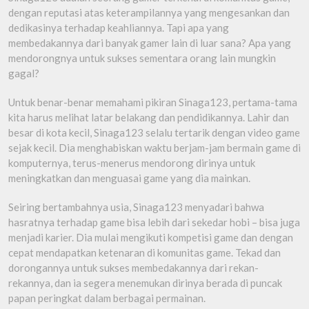
dengan reputasi atas keterampilannya yang mengesankan dan
dedikasinya terhadap keahliannya. Tapi apa yang
membedakannya dari banyak gamer lain di luar sana? Apa yang
mendorongnya untuk sukses sementara orang lain mungkin
gagal?
Untuk benar-benar memahami pikiran Sinaga123, pertama-tama
kita harus melihat latar belakang dan pendidikannya. Lahir dan
besar di kota kecil, Sinaga123 selalu tertarik dengan video game
sejak kecil. Dia menghabiskan waktu berjam-jam bermain game di
komputernya, terus-menerus mendorong dirinya untuk
meningkatkan dan menguasai game yang dia mainkan.
Seiring bertambahnya usia, Sinaga123 menyadari bahwa
hasratnya terhadap game bisa lebih dari sekedar hobi – bisa juga
menjadi karier. Dia mulai mengikuti kompetisi game dan dengan
cepat mendapatkan ketenaran di komunitas game. Tekad dan
dorongannya untuk sukses membedakannya dari rekan-
rekannya, dan ia segera menemukan dirinya berada di puncak
papan peringkat dalam berbagai permainan.