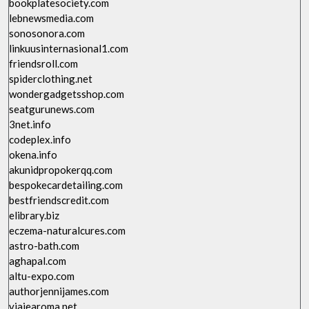
bookplatesociety.com
lebnewsmedia.com
sonosonora.com
linkuusinternasional1.com
friendsroll.com
spiderclothing.net
wondergadgetsshop.com
seatgurunews.com
3net.info
codeplex.info
okena.info
akunidpropokerqq.com
bespokecardetailing.com
bestfriendscredit.com
elibrary.biz
eczema-naturalcures.com
astro-bath.com
aghapal.com
altu-expo.com
authorjennijames.com
viajearoma.net