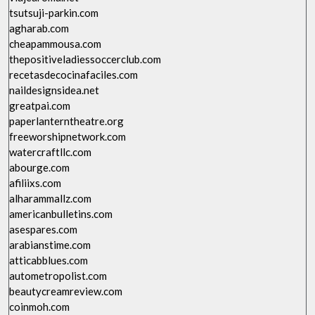
tsutsuji-parkin.com
agharab.com
cheapammousa.com
thepositiveladiessoccerclub.com
recetasdecocinafaciles.com
naildesignsidea.net
greatpai.com
paperlanterntheatre.org
freeworshipnetwork.com
watercraftllc.com
abourge.com
afiliixs.com
alharammallz.com
americanbulletins.com
asespares.com
arabianstime.com
atticabblues.com
autometropolist.com
beautycreamreview.com
coinmoh.com