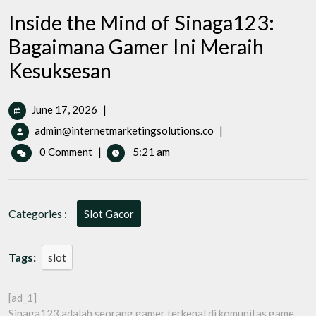
Inside the Mind of Sinaga123:
Bagaimana Gamer Ini Meraih
Kesuksesan
June
June 17, 2026
|
17,
Inside
admin@internetmarketingsolutions.co
|
2026
the
0 Comment
|
5:21 am
Mind
of
Sinaga123:
Bagaimana
Categories :
Slot Gacor
Gamer
Ini
Meraih
Tags:
slot
Kesuksesan
[ad_1]
Sinaga123 adalah seorang gamer terkenal di komunitas game,