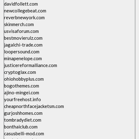
davidfollett.com
newcollegebeat.com
reverbnewyork.com
skinmerch.com
usvisaforum.com
bestmovierulz.com
jagalchi-trade.com
loopersound.com
minapenelope.com
justicereformalliance.com
cryptoglax.com
ohiohobbyplus.com
bogothemes.com
ajino-mingei.com
yourfreehost.info
cheapnorthfacejacketsm.com
gurjoshhomes.com
tombradydiet.com
bonthaiclub.com
casusbelli-mod.com