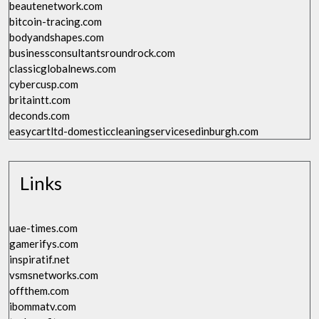
beautenetwork.com
bitcoin-tracing.com
bodyandshapes.com
businessconsultantsroundrock.com
classicglobalnews.com
cybercusp.com
britaintt.com
deconds.com
easycartltd-domesticcleaningservicesedinburgh.com
Links
uae-times.com
gamerifys.com
inspiratif.net
vsmsnetworks.com
offthem.com
ibommatv.com