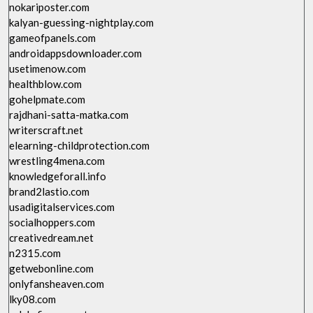
nokariposter.com
kalyan-guessing-nightplay.com
gameofpanels.com
androidappsdownloader.com
usetimenow.com
healthblow.com
gohelpmate.com
rajdhani-satta-matka.com
writerscraft.net
elearning-childprotection.com
wrestling4mena.com
knowledgeforall.info
brand2lastio.com
usadigitalservices.com
socialhoppers.com
creativedream.net
n2315.com
getwebonline.com
onlyfansheaven.com
lky08.com