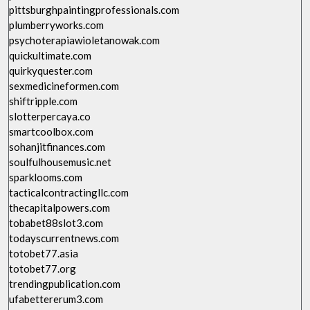
pittsburghpaintingprofessionals.com
plumberryworks.com
psychoterapiawioletanowak.com
quickultimate.com
quirkyquester.com
sexmedicineformen.com
shiftripple.com
slotterpercaya.co
smartcoolbox.com
sohanjitfinances.com
soulfulhousemusic.net
sparklooms.com
tacticalcontractingllc.com
thecapitalpowers.com
tobabet88slot3.com
todayscurrentnews.com
totobet77.asia
totobet77.org
trendingpublication.com
ufabettererum3.com