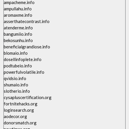
ampacheme.info
ampullahu.info
aromaxme.info
asserthatecontrast.info
atenderme.info
bangumiio.info
bekosunhu.info
beneficialgrandiose.info
blomaio.info
dosellinfoplete.info
podtubeio.info
powerfulvolatile.info
qvidsio.info
shumaio.info
slotherio.info
cysapluscertification.org
fortnitehacks.org
loginsearch.org
aodecor.org
donorsmatch.org