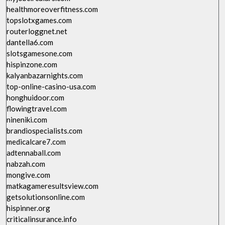
healthmoreoverfitness.com
topslotxgames.com
routerloggnet.net
dantella6.com
slotsgamesone.com
hispinzone.com
kalyanbazarnights.com
top-online-casino-usa.com
honghuidoor.com
flowingtravel.com
nineniki.com
brandiospecialists.com
medicalcare7.com
adtennaball.com
nabzah.com
mongive.com
matkagameresultsview.com
getsolutionsonline.com
hispinner.org
criticalinsurance.info