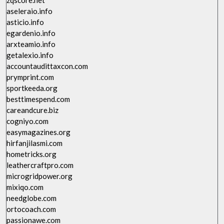
zqscore.net
aseleraio.info
asticio.info
egardenio.info
arxteamio.info
getalexio.info
accountaudittaxcon.com
prymprint.com
sportkeeda.org
besttimespend.com
careandcure.biz
cogniyo.com
easymagazines.org
hirfanjilasmi.com
hometricks.org
leathercraftpro.com
microgridpower.org
mixiqo.com
needglobe.com
ortocoach.com
passionawe.com