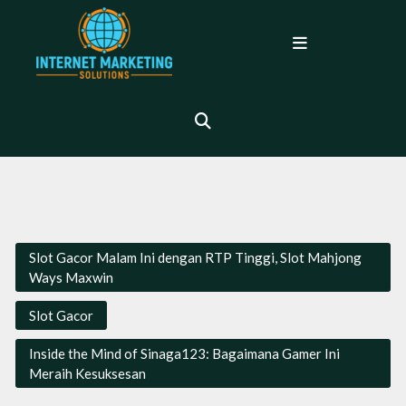
Skip
to
Open
content
Menu
Slot Gacor Malam Ini dengan RTP Tinggi, Slot Mahjong
Ways Maxwin
Slot Gacor
Inside the Mind of Sinaga123: Bagaimana Gamer Ini
Meraih Kesuksesan