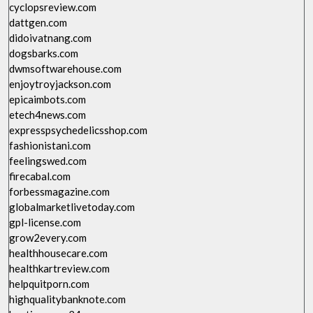
cyclopsreview.com
dattgen.com
didoivatnang.com
dogsbarks.com
dwmsoftwarehouse.com
enjoytroyjackson.com
epicaimbots.com
etech4news.com
expresspsychedelicsshop.com
fashionistani.com
feelingswed.com
firecabal.com
forbessmagazine.com
globalmarketlivetoday.com
gpl-license.com
grow2every.com
healthhousecare.com
healthkartreview.com
helpquitporn.com
highqualitybanknote.com