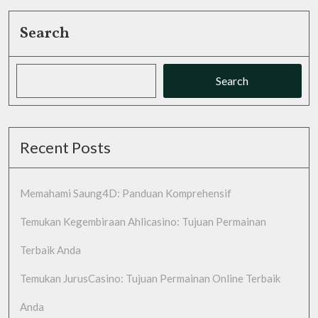
Search
Search
Recent Posts
Memahami Saung4D: Panduan Komprehensif
Temukan Kegembiraan Ahlicasino: Tujuan Permainan
Terbaik Anda
Temukan JurusCasino: Tujuan Permainan Online Terbaik
Anda