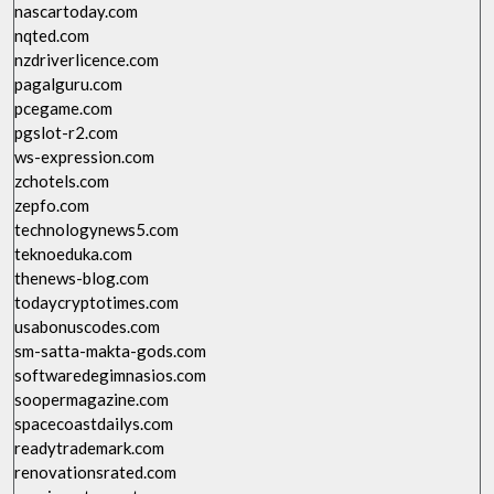
nascartoday.com
nqted.com
nzdriverlicence.com
pagalguru.com
pcegame.com
pgslot-r2.com
ws-expression.com
zchotels.com
zepfo.com
technologynews5.com
teknoeduka.com
thenews-blog.com
todaycryptotimes.com
usabonuscodes.com
sm-satta-makta-gods.com
softwaredegimnasios.com
soopermagazine.com
spacecoastdailys.com
readytrademark.com
renovationsrated.com