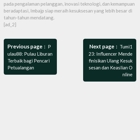
pada pengalaman pelanggan, inovasi teknologi, dan kemampuan
beradaptasi, Imbajp siap meraih kesuksesan yang lebih besar di
tahun-tahun mendatang.
[ad_2]
Post
navigation
Previous page
Next page
P
Tumi1
ulau88: Pulau Liburan
23: Influencer Mende
Terbaik bagi Pencari
finisikan Ulang Kesuk
Petualangan
sesan dan Keaslian O
nline