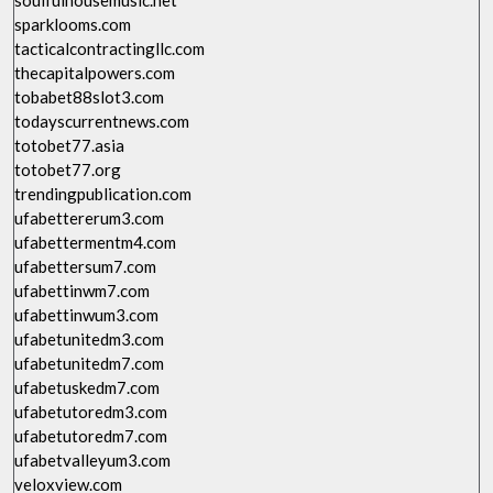
soulfulhousemusic.net
sparklooms.com
tacticalcontractingllc.com
thecapitalpowers.com
tobabet88slot3.com
todayscurrentnews.com
totobet77.asia
totobet77.org
trendingpublication.com
ufabettererum3.com
ufabettermentm4.com
ufabettersum7.com
ufabettinwm7.com
ufabettinwum3.com
ufabetunitedm3.com
ufabetunitedm7.com
ufabetuskedm7.com
ufabetutoredm3.com
ufabetutoredm7.com
ufabetvalleyum3.com
veloxview.com