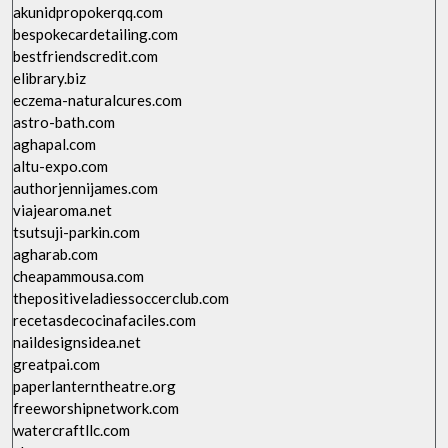
akunidpropokerqq.com
bespokecardetailing.com
bestfriendscredit.com
elibrary.biz
eczema-naturalcures.com
astro-bath.com
aghapal.com
altu-expo.com
authorjennijames.com
viajearoma.net
tsutsuji-parkin.com
agharab.com
cheapammousa.com
thepositiveladiessoccerclub.com
recetasdecocinafaciles.com
naildesignsidea.net
greatpai.com
paperlanterntheatre.org
freeworshipnetwork.com
watercraftllc.com