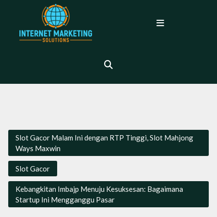
Skip
to
Open
content
Menu
Slot Gacor Malam Ini dengan RTP Tinggi, Slot Mahjong
Ways Maxwin
Slot Gacor
Kebangkitan Imbajp Menuju Kesuksesan: Bagaimana
Startup Ini Mengganggu Pasar