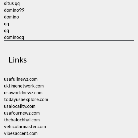
situs qq
domino99
domino
qq
qq
dominoqq
Links
usafullnewz.com
uktimenetwork.com
usaworldnewz.com
todayusaexplore.com
usalocality.com
usafournewz.com
thebalochhal.com
vehicularmaster.com
vibesaccent.com