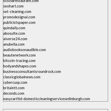
scoziarestaurant.com
seohart.com
set-cleaning.com
promodesignai.com
publicistspaper.com
quindaily.com
abosulte.com
aiverse24.com
anubella.com
audiobooksonaudible.com
beautenetwork.com
bitcoin-tracing.com
bodyandshapes.com
businessconsultantsroundrock.com
classicglobalnews.com
cybercusp.com
britaintt.com
deconds.com
easycartltd-domesticcleaningservicesedinburgh.com