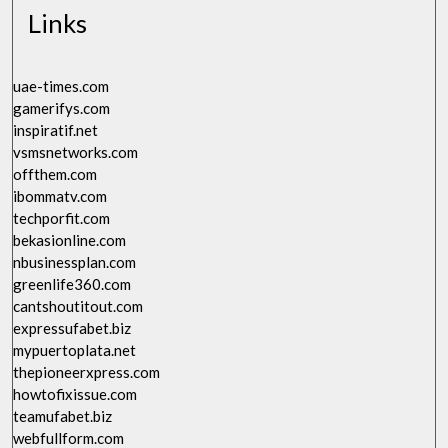
Links
uae-times.com
gamerifys.com
inspiratif.net
vsmsnetworks.com
offthem.com
ibommatv.com
techporfit.com
bekasionline.com
nbusinessplan.com
greenlife360.com
cantshoutitout.com
expressufabet.biz
mypuertoplata.net
thepioneerxpress.com
howtofixissue.com
teamufabet.biz
webfullform.com