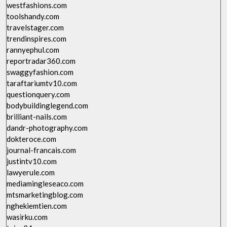
westfashions.com
toolshandy.com
travelstager.com
trendinspires.com
rannyephul.com
reportradar360.com
swaggyfashion.com
taraftariumtv10.com
questionquery.com
bodybuildinglegend.com
brilliant-nails.com
dandr-photography.com
dokteroce.com
journal-francais.com
justintv10.com
lawyerule.com
mediamingleseaco.com
mtsmarketingblog.com
nghekiemtien.com
wasirku.com