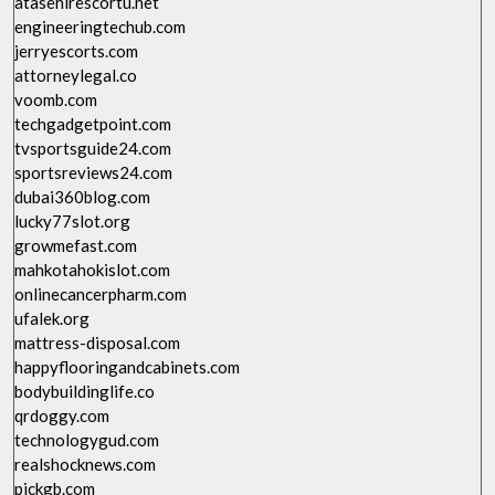
atasehirescortu.net
engineeringtechub.com
jerryescorts.com
attorneylegal.co
voomb.com
techgadgetpoint.com
tvsportsguide24.com
sportsreviews24.com
dubai360blog.com
lucky77slot.org
growmefast.com
mahkotahokislot.com
onlinecancerpharm.com
ufalek.org
mattress-disposal.com
happyflooringandcabinets.com
bodybuildinglife.co
qrdoggy.com
technologygud.com
realshocknews.com
pickgb.com