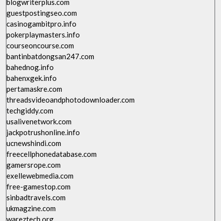
blogwriterplus.com
guestpostingseo.com
casinogambitpro.info
pokerplaymasters.info
courseoncourse.com
bantinbatdongsan247.com
bahednog.info
bahenxgek.info
pertamaskre.com
threadsvideoandphotodownloader.com
techgiddy.com
usalivenetwork.com
jackpotrushonline.info
ucnewshindi.com
freecellphonedatabase.com
gamersrope.com
exellewebmedia.com
free-gamestop.com
sinbadtravels.com
ukmagzine.com
wareztech.org