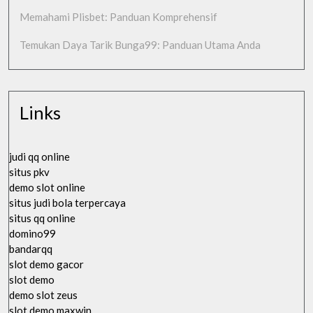
Memahami Plisbet: Panduan Komprehensif
Temukan Daya Tarik Bunga99: Panduan Utama Anda
Links
judi qq online
situs pkv
demo slot online
situs judi bola terpercaya
situs qq online
domino99
bandarqq
slot demo gacor
slot demo
demo slot zeus
slot demo maxwin