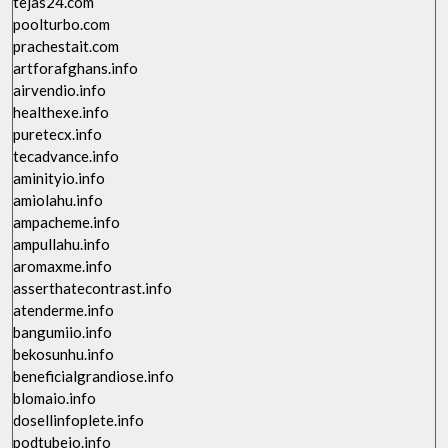
tejas24.com
poolturbo.com
prachestait.com
artforafghans.info
airvendio.info
healthexe.info
puretecx.info
tecadvance.info
aminityio.info
amiolahu.info
ampacheme.info
ampullahu.info
aromaxme.info
asserthatecontrast.info
atenderme.info
bangumiio.info
bekosunhu.info
beneficialgrandiose.info
blomaio.info
dosellinfoplete.info
podtubeio.info