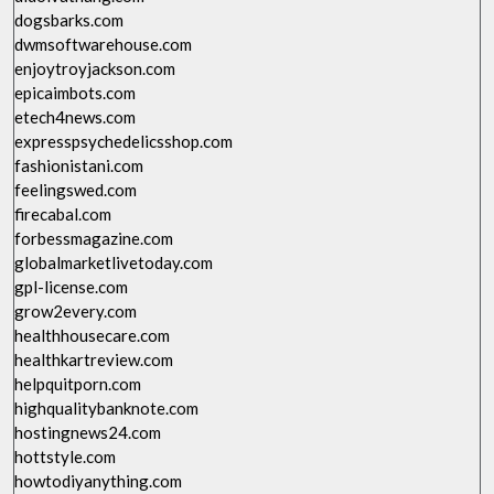
dogsbarks.com
dwmsoftwarehouse.com
enjoytroyjackson.com
epicaimbots.com
etech4news.com
expresspsychedelicsshop.com
fashionistani.com
feelingswed.com
firecabal.com
forbessmagazine.com
globalmarketlivetoday.com
gpl-license.com
grow2every.com
healthhousecare.com
healthkartreview.com
helpquitporn.com
highqualitybanknote.com
hostingnews24.com
hottstyle.com
howtodiyanything.com