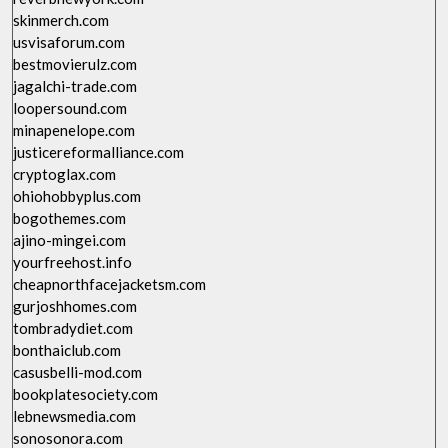
skinmerch.com
usvisaforum.com
bestmovierulz.com
jagalchi-trade.com
loopersound.com
minapenelope.com
justicereformalliance.com
cryptoglax.com
ohiohobbyplus.com
bogothemes.com
ajino-mingei.com
yourfreehost.info
cheapnorthfacejacketsm.com
gurjoshhomes.com
tombradydiet.com
bonthaiclub.com
casusbelli-mod.com
bookplatesociety.com
lebnewsmedia.com
sonosonora.com