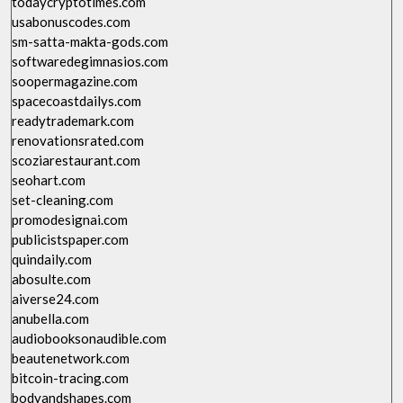
todaycryptotimes.com
usabonuscodes.com
sm-satta-makta-gods.com
softwaredegimnasios.com
soopermagazine.com
spacecoastdailys.com
readytrademark.com
renovationsrated.com
scoziarestaurant.com
seohart.com
set-cleaning.com
promodesignai.com
publicistspaper.com
quindaily.com
abosulte.com
aiverse24.com
anubella.com
audiobooksonaudible.com
beautenetwork.com
bitcoin-tracing.com
bodyandshapes.com