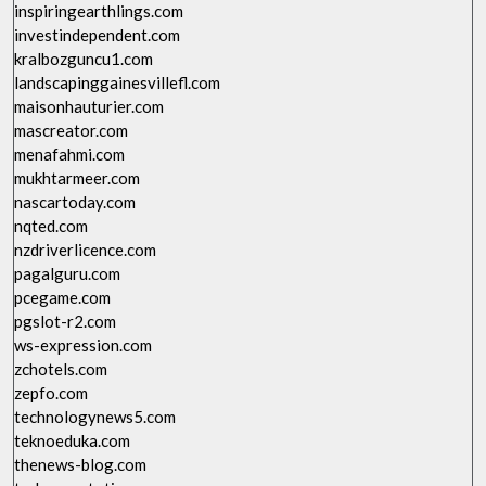
inspiringearthlings.com
investindependent.com
kralbozguncu1.com
landscapinggainesvillefl.com
maisonhauturier.com
mascreator.com
menafahmi.com
mukhtarmeer.com
nascartoday.com
nqted.com
nzdriverlicence.com
pagalguru.com
pcegame.com
pgslot-r2.com
ws-expression.com
zchotels.com
zepfo.com
technologynews5.com
teknoeduka.com
thenews-blog.com