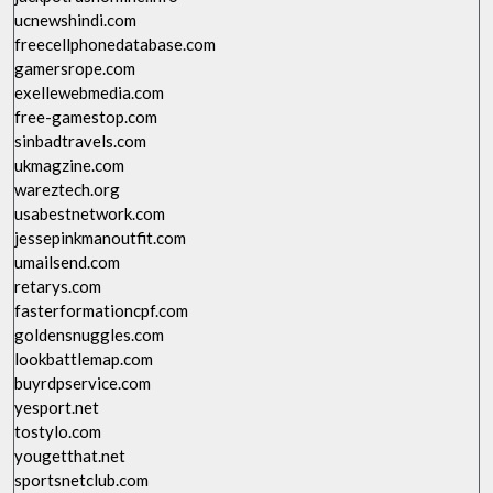
ucnewshindi.com
freecellphonedatabase.com
gamersrope.com
exellewebmedia.com
free-gamestop.com
sinbadtravels.com
ukmagzine.com
wareztech.org
usabestnetwork.com
jessepinkmanoutfit.com
umailsend.com
retarys.com
fasterformationcpf.com
goldensnuggles.com
lookbattlemap.com
buyrdpservice.com
yesport.net
tostylo.com
yougetthat.net
sportsnetclub.com