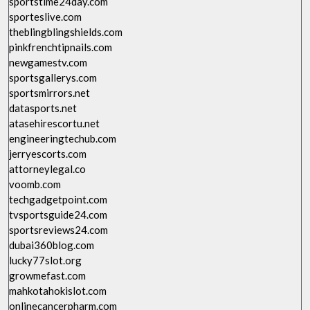
sportstime24day.com
sporteslive.com
theblingblingshields.com
pinkfrenchtipnails.com
newgamestv.com
sportsgallerys.com
sportsmirrors.net
datasports.net
atasehirescortu.net
engineeringtechub.com
jerryescorts.com
attorneylegal.co
voomb.com
techgadgetpoint.com
tvsportsguide24.com
sportsreviews24.com
dubai360blog.com
lucky77slot.org
growmefast.com
mahkotahokislot.com
onlinecancerpharm.com