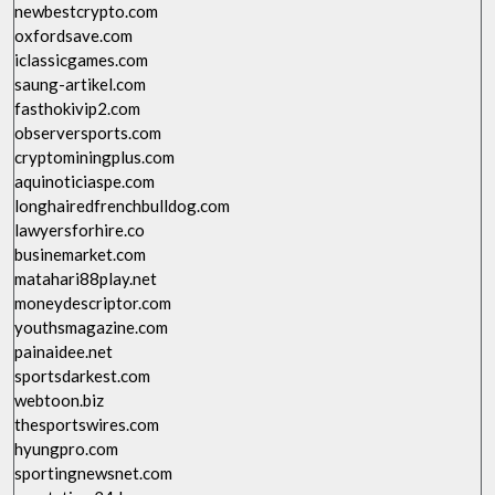
newbestcrypto.com
oxfordsave.com
iclassicgames.com
saung-artikel.com
fasthokivip2.com
observersports.com
cryptominingplus.com
aquinoticiaspe.com
longhairedfrenchbulldog.com
lawyersforhire.co
businemarket.com
matahari88play.net
moneydescriptor.com
youthsmagazine.com
painaidee.net
sportsdarkest.com
webtoon.biz
thesportswires.com
hyungpro.com
sportingnewsnet.com