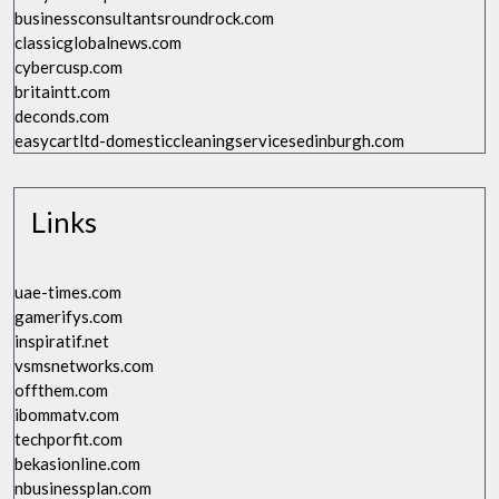
businessconsultantsroundrock.com
classicglobalnews.com
cybercusp.com
britaintt.com
deconds.com
easycartltd-domesticcleaningservicesedinburgh.com
Links
uae-times.com
gamerifys.com
inspiratif.net
vsmsnetworks.com
offthem.com
ibommatv.com
techporfit.com
bekasionline.com
nbusinessplan.com