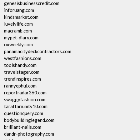
genesisbusinesscredit.com
inforuang.com
kindsmarket.com
luvelylife.com
macramb.com
mypet-diary.com
oxweekly.com
panamacitydeckcontractors.com
westfashions.com
toolshandy.com
travelstager.com
trendinspires.com
rannyephul.com
reportradar360.com
swaggyfashion.com
taraftariumtv10.com
questionquery.com
bodybuildinglegend.com
brilliant-nails.com
dandr-photography.com