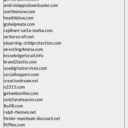
androidappsdownloader.com
usetimenow.com
healthblow.com
gohelpmate.com
rajdhani-satta-matka.com
writerscraft.net
elearning-childprotection.com
wrestling4mena.com
knowledgeforall.info
brand2lastio.com
usadigitalservices.com
socialhoppers.com
creativedream.net
n2315.com
getwebonline.com
onlyfansheaven.com
lky08.com
ralph-fiennes.net
fielder-maximum-discount.net
fitfllex.com