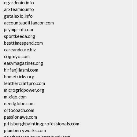
egardenio.info
arxteamio.info
getalexio.info
accountaudittaxcon.com
prymprint.com
sportkeeda.org
besttimespend.com
careandcure.biz
cogniyo.com
easymagazines.org
hirfanjilasmi.com
hometricks.org
leathercraftpro.com
microgridpower.org
mixiqo.com
needglobe.com
ortocoach.com
passionawe.com
pittsburghpaintingprofessionals.com
plumberryworks.com