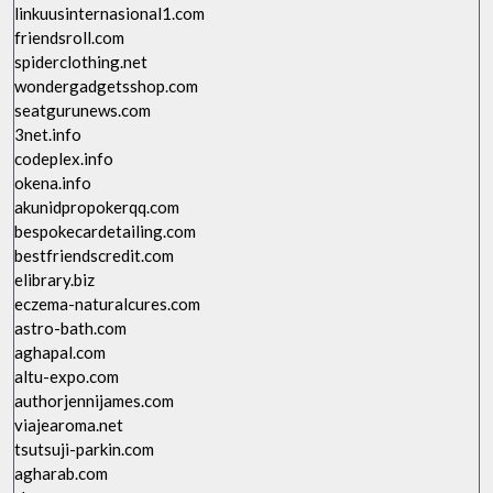
linkuusinternasional1.com
friendsroll.com
spiderclothing.net
wondergadgetsshop.com
seatgurunews.com
3net.info
codeplex.info
okena.info
akunidpropokerqq.com
bespokecardetailing.com
bestfriendscredit.com
elibrary.biz
eczema-naturalcures.com
astro-bath.com
aghapal.com
altu-expo.com
authorjennijames.com
viajearoma.net
tsutsuji-parkin.com
agharab.com