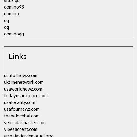
situs qq
domino99
domino
qq
qq
dominoqq
Links
usafullnewz.com
uktimenetwork.com
usaworldnewz.com
todayusaexplore.com
usalocality.com
usafournewz.com
thebalochhal.com
vehicularmaster.com
vibesaccent.com
ampajavierdemiguel.org