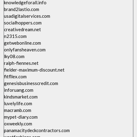
knowledgeforall.info
brand2lastio.com
usadigitalservices.com
socialhoppers.com
creativedream.net
n2315.com
getwebonline.com
onlyfansheaven.com
lky08.com
ralph-fiennes.net
fielder-maximum-discount.net
fitfllex.com
genesisbusinesscredit.com
inforuang.com
kindsmarket.com
luvelylife.com
macramb.com
mypet-diary.com
oxweekly.com
panamacitydeckcontractors.com