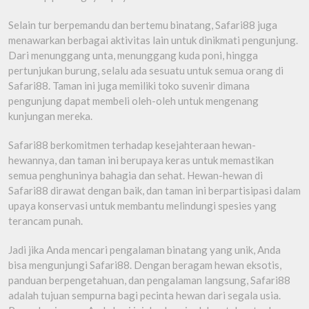
Selain tur berpemandu dan bertemu binatang, Safari88 juga
menawarkan berbagai aktivitas lain untuk dinikmati pengunjung.
Dari menunggang unta, menunggang kuda poni, hingga
pertunjukan burung, selalu ada sesuatu untuk semua orang di
Safari88. Taman ini juga memiliki toko suvenir dimana
pengunjung dapat membeli oleh-oleh untuk mengenang
kunjungan mereka.
Safari88 berkomitmen terhadap kesejahteraan hewan-
hewannya, dan taman ini berupaya keras untuk memastikan
semua penghuninya bahagia dan sehat. Hewan-hewan di
Safari88 dirawat dengan baik, dan taman ini berpartisipasi dalam
upaya konservasi untuk membantu melindungi spesies yang
terancam punah.
Jadi jika Anda mencari pengalaman binatang yang unik, Anda
bisa mengunjungi Safari88. Dengan beragam hewan eksotis,
panduan berpengetahuan, dan pengalaman langsung, Safari88
adalah tujuan sempurna bagi pecinta hewan dari segala usia.