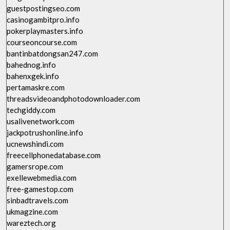
guestpostingseo.com
casinogambitpro.info
pokerplaymasters.info
courseoncourse.com
bantinbatdongsan247.com
bahednog.info
bahenxgek.info
pertamaskre.com
threadsvideoandphotodownloader.com
techgiddy.com
usalivenetwork.com
jackpotrushonline.info
ucnewshindi.com
freecellphonedatabase.com
gamersrope.com
exellewebmedia.com
free-gamestop.com
sinbadtravels.com
ukmagzine.com
wareztech.org