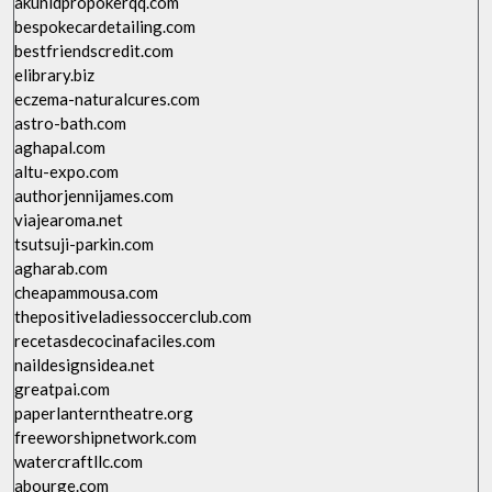
akunidpropokerqq.com
bespokecardetailing.com
bestfriendscredit.com
elibrary.biz
eczema-naturalcures.com
astro-bath.com
aghapal.com
altu-expo.com
authorjennijames.com
viajearoma.net
tsutsuji-parkin.com
agharab.com
cheapammousa.com
thepositiveladiessoccerclub.com
recetasdecocinafaciles.com
naildesignsidea.net
greatpai.com
paperlanterntheatre.org
freeworshipnetwork.com
watercraftllc.com
abourge.com