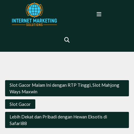
Skip
to
Open
content
Menu
Slot Gacor Malam Ini dengan RTP Tinggi, Slot Mahjong
Ways Maxwin
Slot Gacor
Lebih Dekat dan Pribadi dengan Hewan Eksotis di
Safari88