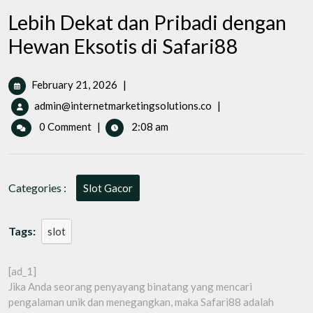
Lebih Dekat dan Pribadi dengan
Hewan Eksotis di Safari88
February
February 21, 2026
|
21,
Lebih
admin@internetmarketingsolutions.co
|
2026
Dekat
0 Comment
|
2:08 am
dan
Pribadi
dengan
Hewan
Categories :
Slot Gacor
Eksotis
di
Safari88
Tags:
slot
[ad_1]
Jika Anda seorang penyayang binatang yang mencari
pengalaman unik dan menegangkan, maka Safari88 adalah