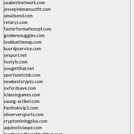
usabestnetwork.com
jessepinkmanoutfit.com
umailsend.com
retarys.com
fasterformationcpf.com
goldensnuggles.com
lookbattlemap.com
buyrdpservice.com
yesport.net
tostylo.com
yougetthat.net
sportsnetclub.com
newbestcrypto.com
oxfordsave.com
iclassicgames.com
saung-artikel.com
fasthokivip2.com
observersports.com
cryptominingplus.com
aquinoticiaspe.com