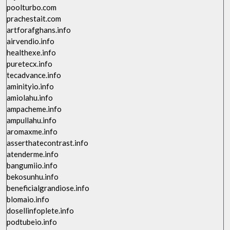
poolturbo.com
prachestait.com
artforafghans.info
airvendio.info
healthexe.info
puretecx.info
tecadvance.info
aminityio.info
amiolahu.info
ampacheme.info
ampullahu.info
aromaxme.info
asserthatecontrast.info
atenderme.info
bangumiio.info
bekosunhu.info
beneficialgrandiose.info
blomaio.info
dosellinfoplete.info
podtubeio.info