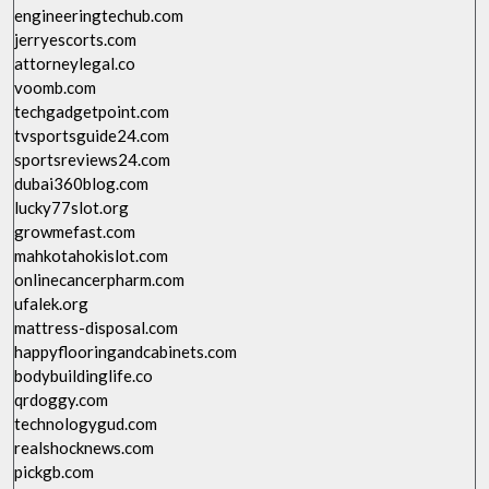
engineeringtechub.com
jerryescorts.com
attorneylegal.co
voomb.com
techgadgetpoint.com
tvsportsguide24.com
sportsreviews24.com
dubai360blog.com
lucky77slot.org
growmefast.com
mahkotahokislot.com
onlinecancerpharm.com
ufalek.org
mattress-disposal.com
happyflooringandcabinets.com
bodybuildinglife.co
qrdoggy.com
technologygud.com
realshocknews.com
pickgb.com