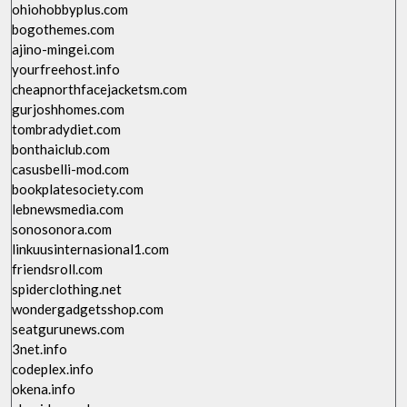
ohiohobbyplus.com
bogothemes.com
ajino-mingei.com
yourfreehost.info
cheapnorthfacejacketsm.com
gurjoshhomes.com
tombradydiet.com
bonthaiclub.com
casusbelli-mod.com
bookplatesociety.com
lebnewsmedia.com
sonosonora.com
linkuusinternasional1.com
friendsroll.com
spiderclothing.net
wondergadgetsshop.com
seatgurunews.com
3net.info
codeplex.info
okena.info