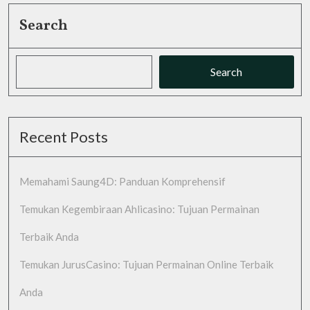
Search
Search
Recent Posts
Memahami Saung4D: Panduan Komprehensif
Temukan Kegembiraan Ahlicasino: Tujuan Permainan
Terbaik Anda
Temukan JurusCasino: Tujuan Permainan Online Terbaik
Anda