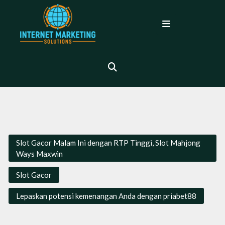
Skip
to
Open
content
Menu
Slot Gacor Malam Ini dengan RTP Tinggi, Slot Mahjong
Ways Maxwin
Slot Gacor
Lepaskan potensi kemenangan Anda dengan priabet88