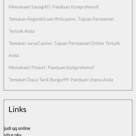
Memahami Saung4D: Panduan Komprehensif
Temukan Kegembiraan Ahlicasino: Tujuan Permainan
Terbaik Anda
Temukan JurusCasino: Tujuan Permainan Online Terbaik
Anda
Memahami Plisbet: Panduan Komprehensif
Temukan Daya Tarik Bunga99: Panduan Utama Anda
Links
judi qq online
situs pkv