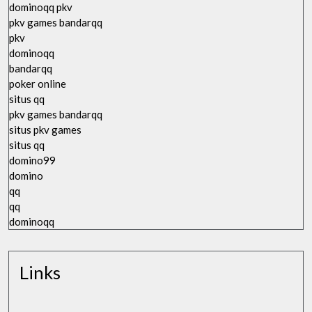
dominoqq pkv
pkv games bandarqq
pkv
dominoqq
bandarqq
poker online
situs qq
pkv games bandarqq
situs pkv games
situs qq
domino99
domino
qq
qq
dominoqq
Links