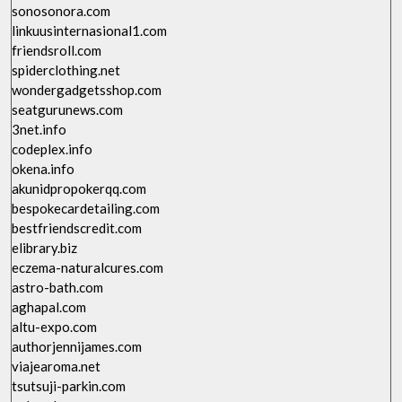
sonosonora.com
linkuusinternasional1.com
friendsroll.com
spiderclothing.net
wondergadgetsshop.com
seatgurunews.com
3net.info
codeplex.info
okena.info
akunidpropokerqq.com
bespokecardetailing.com
bestfriendscredit.com
elibrary.biz
eczema-naturalcures.com
astro-bath.com
aghapal.com
altu-expo.com
authorjennijames.com
viajearoma.net
tsutsuji-parkin.com