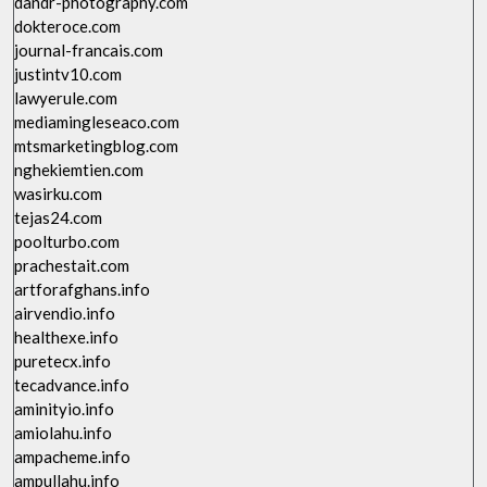
dandr-photography.com
dokteroce.com
journal-francais.com
justintv10.com
lawyerule.com
mediamingleseaco.com
mtsmarketingblog.com
nghekiemtien.com
wasirku.com
tejas24.com
poolturbo.com
prachestait.com
artforafghans.info
airvendio.info
healthexe.info
puretecx.info
tecadvance.info
aminityio.info
amiolahu.info
ampacheme.info
ampullahu.info