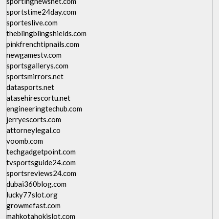
sportingnewsnet.com
sportstime24day.com
sporteslive.com
theblingblingshields.com
pinkfrenchtipnails.com
newgamestv.com
sportsgallerys.com
sportsmirrors.net
datasports.net
atasehirescortu.net
engineeringtechub.com
jerryescorts.com
attorneylegal.co
voomb.com
techgadgetpoint.com
tvsportsguide24.com
sportsreviews24.com
dubai360blog.com
lucky77slot.org
growmefast.com
mahkotahokislot.com