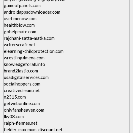
gameofpanels.com
androidappsdownloader.com
usetimenow.com
healthblow.com
gohelpmate.com
rajdhani-satta-matka.com
writerscraft.net
elearning-childprotection.com
wrestling4mena.com
knowledgeforall.info
brand2lastio.com
usadigitalservices.com
socialhoppers.com
creativedream.net
n2315.com
getwebonline.com
onlyfansheaven.com
lky08.com
ralph-fiennes.net
fielder-maximum-discount.net