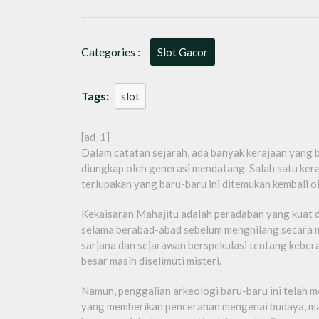
24,
2025
Categories :
Slot Gacor
Tags:
slot
[ad_1]
Dalam catatan sejarah, ada banyak kerajaan yang 
diungkap oleh generasi mendatang. Salah satu ker
terlupakan yang baru-baru ini ditemukan kembali o
Kekaisaran Mahajitu adalah peradaban yang kuat 
selama berabad-abad sebelum menghilang secara mi
sarjana dan sejarawan berspekulasi tentang kebera
besar masih diselimuti misteri.
Namun, penggalian arkeologi baru-baru ini telah 
yang memberikan pencerahan mengenai budaya, mas