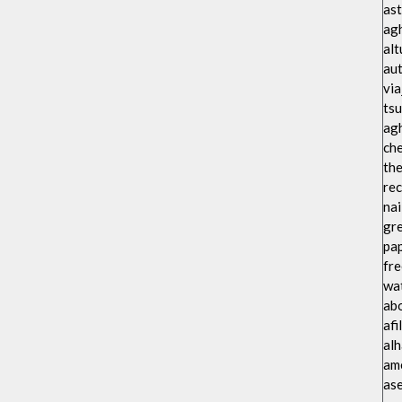
as
ag
al
au
vi
tsu
ag
ch
the
re
nai
gr
pa
fr
wat
ab
afi
al
ame
as