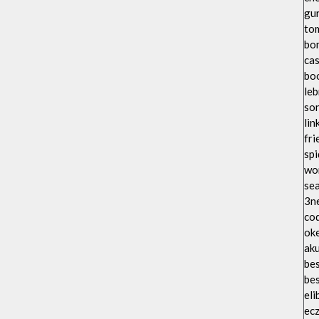
gu
to
bo
ca
bo
le
so
lin
fri
spi
wo
se
3ne
cod
oke
ak
be
bes
eli
ec