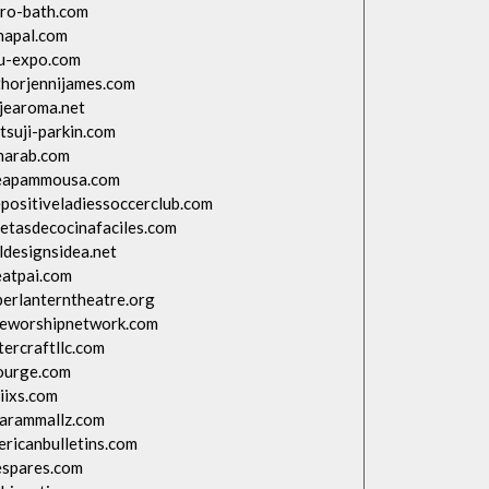
tro-bath.com
hapal.com
tu-expo.com
thorjennijames.com
ajearoma.net
tsuji-parkin.com
harab.com
eapammousa.com
positiveladiessoccerclub.com
cetasdecocinafaciles.com
ldesignsidea.net
eatpai.com
perlanterntheatre.org
eeworshipnetwork.com
ercraftllc.com
ourge.com
liixs.com
harammallz.com
ricanbulletins.com
espares.com