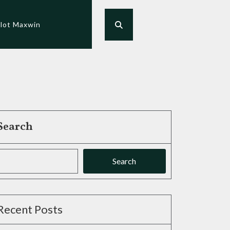
lot Maxwin
Search
Search
Recent Posts