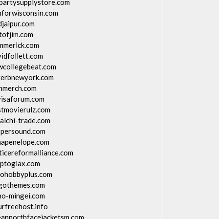
partysupplystore.com
nforwisconsin.com
djaipur.com
tofjim.com
immerick.com
idfollett.com
wcollegebeat.com
verbnewyork.com
inmerch.com
visaforum.com
stmovierulz.com
alchi-trade.com
opersound.com
napenelope.com
ticereformalliance.com
yptoglax.com
iohobbyplus.com
gothemes.com
ino-mingei.com
rfreehost.info
eapnorthfacejacketsm.com