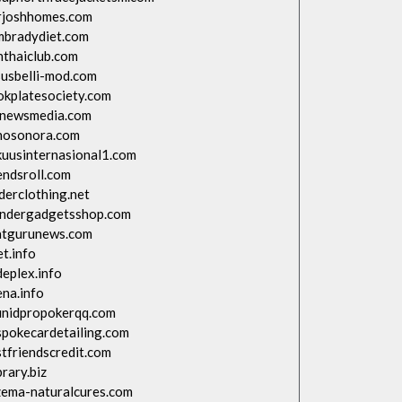
rjoshhomes.com
mbradydiet.com
nthaiclub.com
susbelli-mod.com
okplatesociety.com
bnewsmedia.com
nosonora.com
kuusinternasional1.com
endsroll.com
derclothing.net
ndergadgetsshop.com
atgurunews.com
t.info
eplex.info
na.info
unidpropokerqq.com
spokecardetailing.com
tfriendscredit.com
brary.biz
zema-naturalcures.com