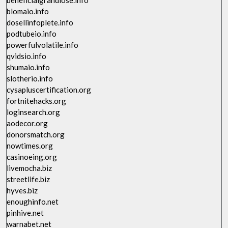
beneficialgrandiose.info
blomaio.info
dosellinfoplete.info
podtubeio.info
powerfulvolatile.info
qvidsio.info
shumaio.info
slotherio.info
cysapluscertification.org
fortnitehacks.org
loginsearch.org
aodecor.org
donorsmatch.org
nowtimes.org
casinoeing.org
livemocha.biz
streetlife.biz
hyves.biz
enoughinfo.net
pinhive.net
warnabet.net