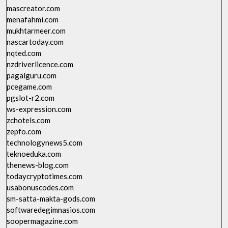
mascreator.com
menafahmi.com
mukhtarmeer.com
nascartoday.com
nqted.com
nzdriverlicence.com
pagalguru.com
pcegame.com
pgslot-r2.com
ws-expression.com
zchotels.com
zepfo.com
technologynews5.com
teknoeduka.com
thenews-blog.com
todaycryptotimes.com
usabonuscodes.com
sm-satta-makta-gods.com
softwaredegimnasios.com
soopermagazine.com