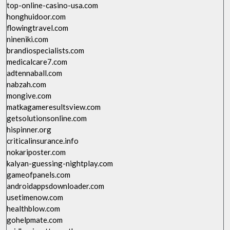
top-online-casino-usa.com
honghuidoor.com
flowingtravel.com
nineniki.com
brandiospecialists.com
medicalcare7.com
adtennaball.com
nabzah.com
mongive.com
matkagameresultsview.com
getsolutionsonline.com
hispinner.org
criticalinsurance.info
nokariposter.com
kalyan-guessing-nightplay.com
gameofpanels.com
androidappsdownloader.com
usetimenow.com
healthblow.com
gohelpmate.com