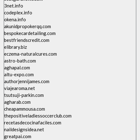
3net.info
codeplex.info
okena.info
akunidpropokerqq.com
bespokecardetailing.com
bestfriendscredit.com
elibrary.biz
eczema-naturalcures.com
astro-bath.com
aghapal.com
altu-expo.com
authorjennijames.com
viajearoma.net
tsutsuji-parkin.com
agharab.com
cheapammousa.com
thepositiveladiessoccerclub.com
recetasdecocinafaciles.com
naildesignsidea.net
greatpai.com