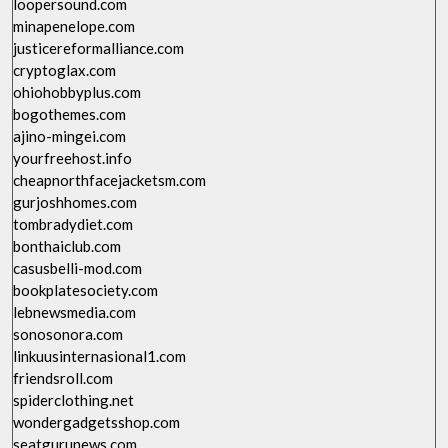
loopersound.com
minapenelope.com
justicereformalliance.com
cryptoglax.com
ohiohobbyplus.com
bogothemes.com
ajino-mingei.com
yourfreehost.info
cheapnorthfacejacketsm.com
gurjoshhomes.com
tombradydiet.com
bonthaiclub.com
casusbelli-mod.com
bookplatesociety.com
lebnewsmedia.com
sonosonora.com
linkuusinternasional1.com
friendsroll.com
spiderclothing.net
wondergadgetsshop.com
seatgurunews.com