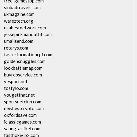
free-gamestop.com
sinbadtravels.com
ukmagzine.com
wareztech.org
usabestnetwork.com
jessepinkmanoutfit.com
umailsend.com
retarys.com
fasterformationcpf.com
goldensnuggles.com
lookbattlemap.com
buyrdpservice.com
yesport.net
tostylo.com
yougetthat.net
sportsnetclub.com
newbestcrypto.com
oxfordsave.com
iclassicgames.com
saung-artikel.com
fasthokivip2.com