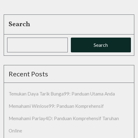
Search
Search
Recent Posts
Temukan Daya Tarik Bunga99: Panduan Utama Anda
Memahami Winlose99: Panduan Komprehensif
Memahami Parlay4D: Panduan Komprehensif Taruhan
Online