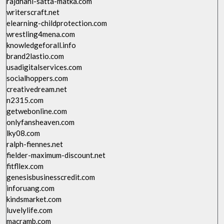
rajdhani-satta-matka.com
writerscraft.net
elearning-childprotection.com
wrestling4mena.com
knowledgeforall.info
brand2lastio.com
usadigitalservices.com
socialhoppers.com
creativedream.net
n2315.com
getwebonline.com
onlyfansheaven.com
lky08.com
ralph-fiennes.net
fielder-maximum-discount.net
fitfllex.com
genesisbusinesscredit.com
inforuang.com
kindsmarket.com
luvelylife.com
macramb.com