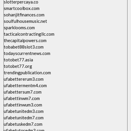
slotterpercaya.co
smartcoolbox.com
sohanjitfinances.com
soulfulhousemusic.net
sparklooms.com
tacticalcontractingllc.com
thecapitalpowers.com
tobabet88slot3.com
todayscurrentnews.com
totobet77.asia
totobet77.org
trendingpublication.com
ufabettererum3.com
ufabettermentm4.com
ufabettersum7.com
ufabettinwm7.com
ufabettinwum3.com
ufabetunitedm3.com
ufabetunitedm7.com
ufabetuskedm7.com
ufabetutoredm3.com