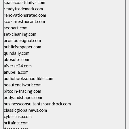
spacecoastdailys.com
readytrademark.com
renovationsrated.com
scoziarestaurant.com
seohart.com
set-cleaning.com
promodesignai.com
publicistspaper.com
quindaily.com
abosulte.com
aiverse24.com
anubella.com
audiobooksonaudible.com
beautenetwork.com
bitcoin-tracing.com
bodyandshapes.com
businessconsultantsroundrock.com
classicglobalnews.com
cybercusp.com
britaintt.com