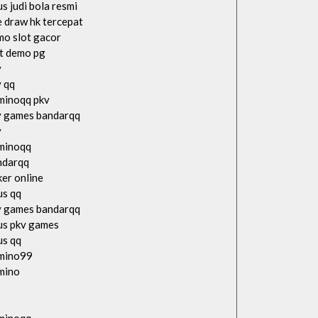
us judi bola resmi
e draw hk tercepat
mo slot gacor
ot demo pg
v
 qq
minoqq pkv
v games bandarqq
v
minoqq
ndarqq
er online
us qq
v games bandarqq
us pkv games
us qq
mino99
mino