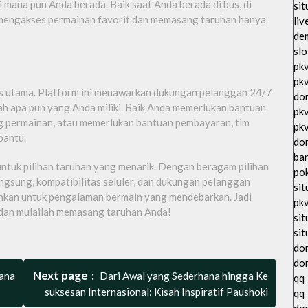
ana pun Anda berada. Baik saat Anda berada di bus, di
sit
t mengakses permainan favorit dan memasang taruhan hanya
liv
de
sl
pk
pkv
s utama. Platform ini menawarkan dukungan pelanggan 24/7
do
 apa pun yang Anda miliki. Baik Anda memerlukan bantuan
pk
ang permainan, atau memerlukan bantuan pembayaran, tim
pk
bantu.
do
ba
ntuk pilihan taruhan yang menarik. Dengan beragam pilihan
pok
angsung, kompatibilitas seluler, dan dukungan pelanggan
sit
hkan untuk pengalaman bermain yang mendebarkan. Jadi
pk
dan mulailah memasang taruhan Anda!
sit
sit
do
do
Next page
ana
Dari Awal yang Sederhana hingga Ke
qq
suksesan Internasional: Kisah Inspiratif Paushoki
qq