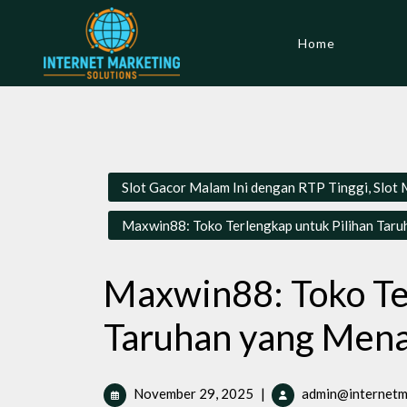
Skip
to
Home
content
Slot Gacor Malam Ini dengan RTP Tinggi, Slo
Maxwin88: Toko Terlengkap untuk Pilihan Taru
Maxwin88: Toko Te
Taruhan yang Mena
November
November 29, 2025
|
admin@internetm