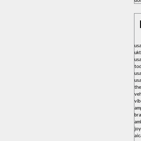
do
us
uk
us
to
usa
us
th
ve
vi
am
br
am
jo
ai