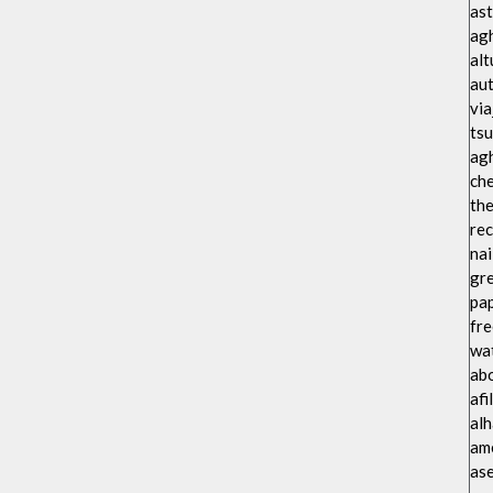
as
ag
al
au
vi
tsu
ag
ch
the
re
nai
gr
pa
fr
wat
ab
afi
al
ame
as