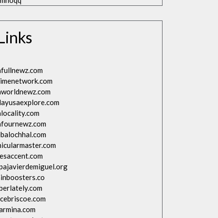
minoqq
Links
afullnewz.com
timenetwork.com
aworldnewz.com
dayusaexplore.com
locality.com
afournewz.com
ebalochhal.com
hicularmaster.com
besaccent.com
pajavierdemiguel.org
ainboosters.co
berlately.com
ycebriscoe.com
carmina.com