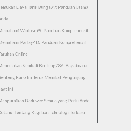
Temukan Daya Tarik Bunga99: Panduan Utama
Anda
Memahami Winlose99: Panduan Komprehensif
Memahami Parlay4D: Panduan Komprehensif
Taruhan Online
Menemukan Kembali Benteng786: Bagaimana
Benteng Kuno Ini Terus Memikat Pengunjung
Saat Ini
Menguraikan Daduwin: Semua yang Perlu Anda
Ketahui Tentang Kegilaan Teknologi Terbaru