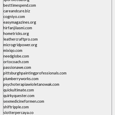
besttimespend.com
careandcure.biz
cogniyo.com
easymagazines.org
hirfanjilasmi.com
hometricks.org
leathercraftpro.com
microgridpower.org
mixiqo.com
needglobe.com
ortocoach.com
passionawe.com
pittsburghpaintingprofessionals.com
plumberryworks.com
psychoterapiawioletanowak.com
quickultimate.com
quirkyquester.com
sexmedicineformen.com
shiftripple.com
slotterpercaya.co