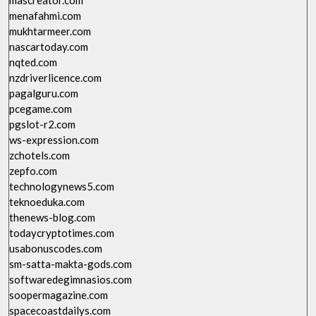
mascreator.com
menafahmi.com
mukhtarmeer.com
nascartoday.com
nqted.com
nzdriverlicence.com
pagalguru.com
pcegame.com
pgslot-r2.com
ws-expression.com
zchotels.com
zepfo.com
technologynews5.com
teknoeduka.com
thenews-blog.com
todaycryptotimes.com
usabonuscodes.com
sm-satta-makta-gods.com
softwaredegimnasios.com
soopermagazine.com
spacecoastdailys.com