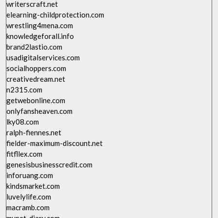
writerscraft.net
elearning-childprotection.com
wrestling4mena.com
knowledgeforall.info
brand2lastio.com
usadigitalservices.com
socialhoppers.com
creativedream.net
n2315.com
getwebonline.com
onlyfansheaven.com
lky08.com
ralph-fiennes.net
fielder-maximum-discount.net
fitfllex.com
genesisbusinesscredit.com
inforuang.com
kindsmarket.com
luvelylife.com
macramb.com