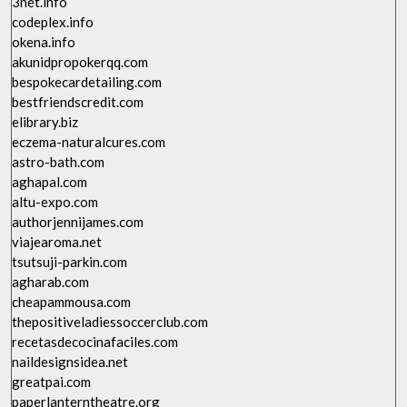
3net.info
codeplex.info
okena.info
akunidpropokerqq.com
bespokecardetailing.com
bestfriendscredit.com
elibrary.biz
eczema-naturalcures.com
astro-bath.com
aghapal.com
altu-expo.com
authorjennijames.com
viajearoma.net
tsutsuji-parkin.com
agharab.com
cheapammousa.com
thepositiveladiessoccerclub.com
recetasdecocinafaciles.com
naildesignsidea.net
greatpai.com
paperlanterntheatre.org