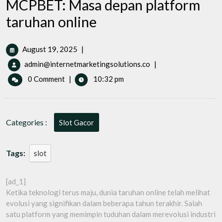
MCPBET: Masa depan platform
taruhan online
August
August 19, 2025
|
19,
MCPBET:
admin@internetmarketingsolutions.co
|
2025
Masa
0 Comment
|
10:32 pm
depan
platform
taruhan
online
Categories :
Slot Gacor
Tags:
slot
[ad_1]
Ketika teknologi terus maju, dunia taruhan online telah melihat
evolusi yang signifikan dalam beberapa tahun terakhir. Salah
satu platform yang memimpin tuduhan dalam merevolusi industri