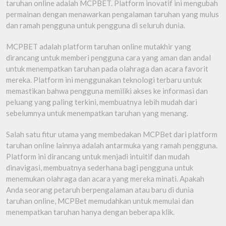
taruhan online adalah MCPBET. Platform inovatif ini mengubah
permainan dengan menawarkan pengalaman taruhan yang mulus
dan ramah pengguna untuk pengguna di seluruh dunia.
MCPBET adalah platform taruhan online mutakhir yang
dirancang untuk memberi pengguna cara yang aman dan andal
untuk menempatkan taruhan pada olahraga dan acara favorit
mereka. Platform ini menggunakan teknologi terbaru untuk
memastikan bahwa pengguna memiliki akses ke informasi dan
peluang yang paling terkini, membuatnya lebih mudah dari
sebelumnya untuk menempatkan taruhan yang menang.
Salah satu fitur utama yang membedakan MCPBet dari platform
taruhan online lainnya adalah antarmuka yang ramah pengguna.
Platform ini dirancang untuk menjadi intuitif dan mudah
dinavigasi, membuatnya sederhana bagi pengguna untuk
menemukan olahraga dan acara yang mereka minati. Apakah
Anda seorang petaruh berpengalaman atau baru di dunia
taruhan online, MCPBet memudahkan untuk memulai dan
menempatkan taruhan hanya dengan beberapa klik.