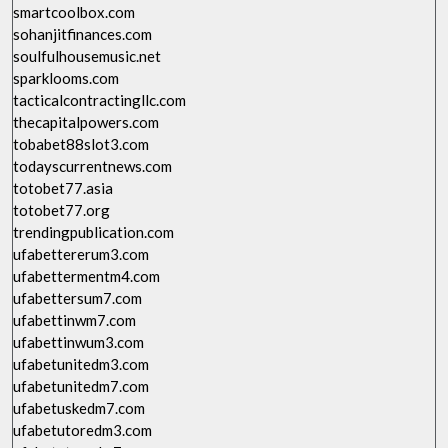
smartcoolbox.com
sohanjitfinances.com
soulfulhousemusic.net
sparklooms.com
tacticalcontractingllc.com
thecapitalpowers.com
tobabet88slot3.com
todayscurrentnews.com
totobet77.asia
totobet77.org
trendingpublication.com
ufabettererum3.com
ufabettermentm4.com
ufabettersum7.com
ufabettinwm7.com
ufabettinwum3.com
ufabetunitedm3.com
ufabetunitedm7.com
ufabetuskedm7.com
ufabetutoredm3.com