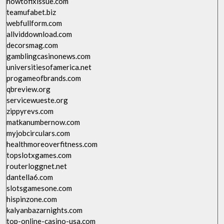
howtofixissue.com
teamufabet.biz
webfullform.com
allviddownload.com
decorsmag.com
gamblingcasinonews.com
universitiesofamerica.net
progameofbrands.com
qbreview.org
servicewueste.org
zippyrevs.com
matkanumbernow.com
myjobcirculars.com
healthmoreoverfitness.com
topslotxgames.com
routerloggnet.net
dantella6.com
slotsgamesone.com
hispinzone.com
kalyanbazarnights.com
top-online-casino-usa.com