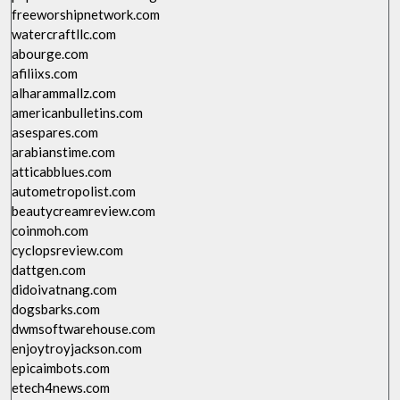
freeworshipnetwork.com
watercraftllc.com
abourge.com
afiliixs.com
alharammallz.com
americanbulletins.com
asespares.com
arabianstime.com
atticabblues.com
autometropolist.com
beautycreamreview.com
coinmoh.com
cyclopsreview.com
dattgen.com
didoivatnang.com
dogsbarks.com
dwmsoftwarehouse.com
enjoytroyjackson.com
epicaimbots.com
etech4news.com