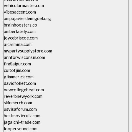
vehicularmaster.com
vibesaccent.com
ampajavierdemiguel.org
brainboosters.co
amberlately.com
joycebriscoe.com
aicarmina.com
mypartysupplystore.com
annforwisconsin.com
findjaipur.com
cultofjim.com
glimmerick.com
davidfollett.com
newcollegebeat.com
reverbnewyork.com
skinmerch.com
usvisaforum.com
bestmovierulz.com
jagalchi-trade.com
loopersound.com