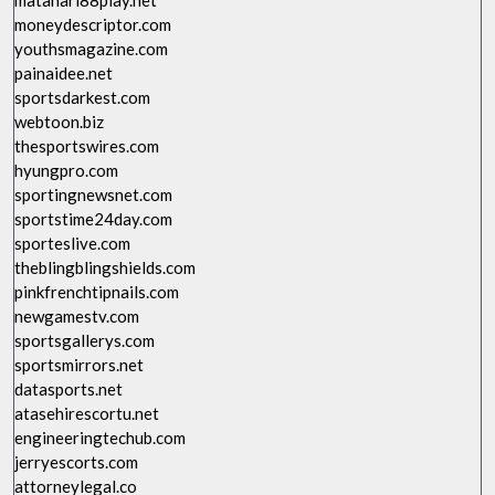
matahari88play.net
moneydescriptor.com
youthsmagazine.com
painaidee.net
sportsdarkest.com
webtoon.biz
thesportswires.com
hyungpro.com
sportingnewsnet.com
sportstime24day.com
sporteslive.com
theblingblingshields.com
pinkfrenchtipnails.com
newgamestv.com
sportsgallerys.com
sportsmirrors.net
datasports.net
atasehirescortu.net
engineeringtechub.com
jerryescorts.com
attorneylegal.co