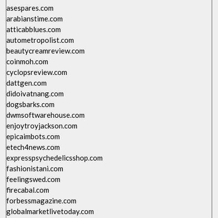
asespares.com
arabianstime.com
atticabblues.com
autometropolist.com
beautycreamreview.com
coinmoh.com
cyclopsreview.com
dattgen.com
didoivatnang.com
dogsbarks.com
dwmsoftwarehouse.com
enjoytroyjackson.com
epicaimbots.com
etech4news.com
expresspsychedelicsshop.com
fashionistani.com
feelingswed.com
firecabal.com
forbessmagazine.com
globalmarketlivetoday.com