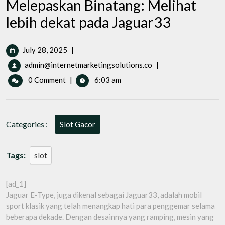
Melepaskan Binatang: Melihat
lebih dekat pada Jaguar33
July
July 28, 2025
|
28,
Melepaskan
admin@internetmarketingsolutions.co
|
2025
Binatang:
0 Comment
|
6:03 am
Melihat
lebih
dekat
pada
Categories :
Slot Gacor
Jaguar33
Tags:
slot
[ad_1]
Jaguar E-Type, juga dikenal sebagai Jaguar33, adalah mobil
sport klasik yang telah menangkap hati para penggemar selama
beberapa dekade. Dengan desainnya yang ramping, mesin yang