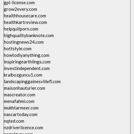
gpl-license.com
grow2every.com
healthhousecare.com
healthkartreview.com
helpquitporn.com
highqualitybanknote.com
hostingnews24.com
hottstyle.com
howtodiyanything.com
inspiringearthlings.com
investindependent.com
kralbozguncu1.com
landscapinggainesvillefl.com
maisonhauturier.com
mascreator.com
menafahmi.com
mukhtarmeer.com
nascartoday.com
nqted.com
nzdriverlicence.com