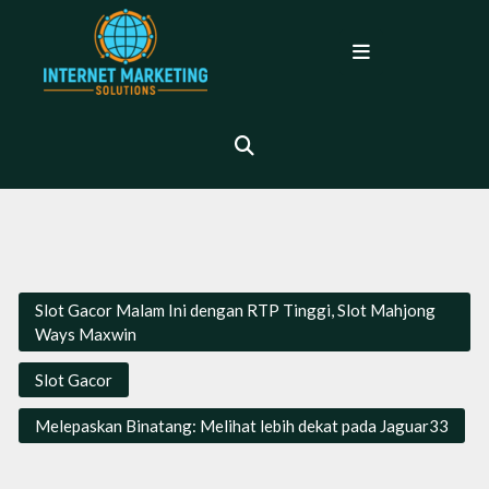
Skip
to
Open
content
Menu
Slot Gacor Malam Ini dengan RTP Tinggi, Slot Mahjong
Ways Maxwin
Slot Gacor
Melepaskan Binatang: Melihat lebih dekat pada Jaguar33