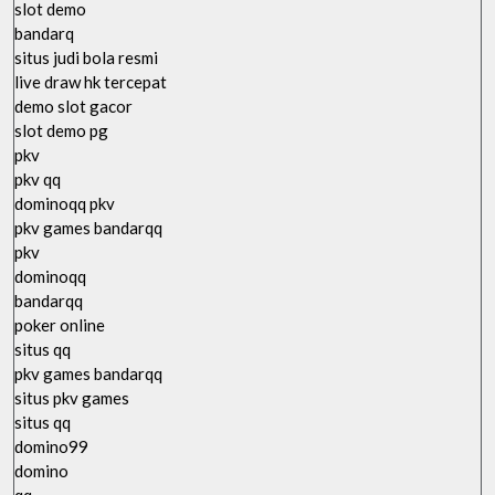
slot demo
bandarq
situs judi bola resmi
live draw hk tercepat
demo slot gacor
slot demo pg
pkv
pkv qq
dominoqq pkv
pkv games bandarqq
pkv
dominoqq
bandarqq
poker online
situs qq
pkv games bandarqq
situs pkv games
situs qq
domino99
domino