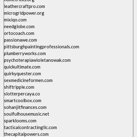
leathercraftpro.com
microgridpower.org
mixiqo.com
needglobe.com
ortocoach.com
passionawe.com
pittsburghpaintingprofessionals.com
plumberryworks.com
psychoterapiawioletanowak.com
quickultimate.com
quirkyquester.com
sexmedicineformen.com
shiftripple.com
slotterpercaya.co
smartcoolbox.com
sohanjitfinances.com
soulfulhousemusic.net
sparklooms.com
tacticalcontractingllc.com
thecapitalpowers.com