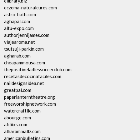
elibrary.biz
eczema-naturalcures.com
astro-bath.com
aghapal.com
altu-expo.com
authorjennijames.com
viajearoma.net
tsutsuji-parkin.com
agharab.com
cheapammousa.com
thepositiveladiessoccerclub.com
recetasdecocinafaciles.com
naildesignsidea.net
greatpai.com
paperlanterntheatre.org
freeworshipnetwork.com
watercraftllc.com
abourge.com
afiliixs.com
alharammallz.com
americanbulletins.com