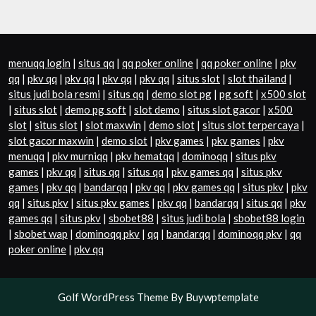
menuqq login
|
situs qq
|
qq poker online
|
qq poker online
|
pkv
qq
|
pkv qq
|
pkv qq
|
pkv qq
|
pkv qq
|
situs slot
|
slot thailand
|
situs judi bola resmi
|
situs qq
|
demo slot pg
|
pg soft
|
x500 slot
|
situs slot
|
demo pg soft
|
slot demo
|
situs slot gacor
|
x500
slot
|
situs slot
|
slot maxwin
|
demo slot
|
situs slot terpercaya
|
slot gacor maxwin
|
demo slot
|
pkv games
|
pkv games
|
pkv
menuqq
|
pkv murniqq
|
pkv hematqq
|
dominoqq
|
situs pkv
games
|
pkv qq
|
situs qq
|
situs qq
|
pkv games qq
|
situs pkv
games
|
pkv qq
|
bandarqq
|
pkv qq
|
pkv games qq
|
situs pkv
|
pkv
qq
|
situs pkv
|
situs pkv games
|
pkv qq
|
bandarqq
|
situs qq
|
pkv
games qq
|
situs pkv
|
sbobet88
|
situs judi bola
|
sbobet88 login
|
sbobet wap
|
dominoqq pkv
|
qq
|
bandarqq
|
dominoqq pkv
|
qq
poker online
|
pkv qq
Golf WordPress Theme
By Buywptemplate