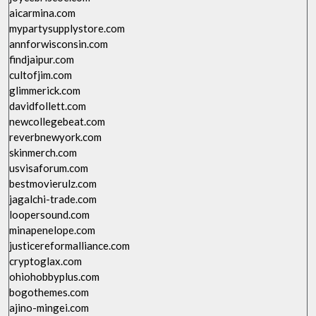
aicarmina.com
mypartysupplystore.com
annforwisconsin.com
findjaipur.com
cultofjim.com
glimmerick.com
davidfollett.com
newcollegebeat.com
reverbnewyork.com
skinmerch.com
usvisaforum.com
bestmovierulz.com
jagalchi-trade.com
loopersound.com
minapenelope.com
justicereformalliance.com
cryptoglax.com
ohiohobbyplus.com
bogothemes.com
ajino-mingei.com