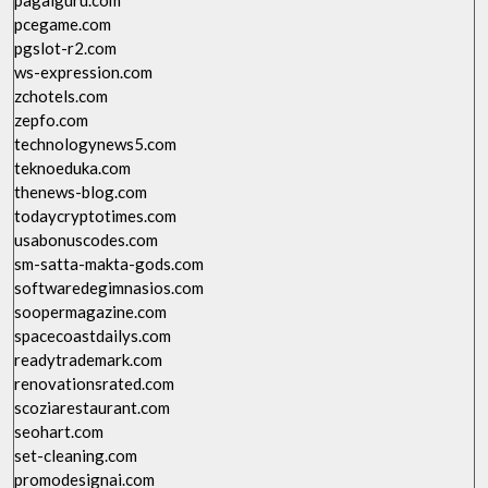
pagalguru.com
pcegame.com
pgslot-r2.com
ws-expression.com
zchotels.com
zepfo.com
technologynews5.com
teknoeduka.com
thenews-blog.com
todaycryptotimes.com
usabonuscodes.com
sm-satta-makta-gods.com
softwaredegimnasios.com
soopermagazine.com
spacecoastdailys.com
readytrademark.com
renovationsrated.com
scoziarestaurant.com
seohart.com
set-cleaning.com
promodesignai.com