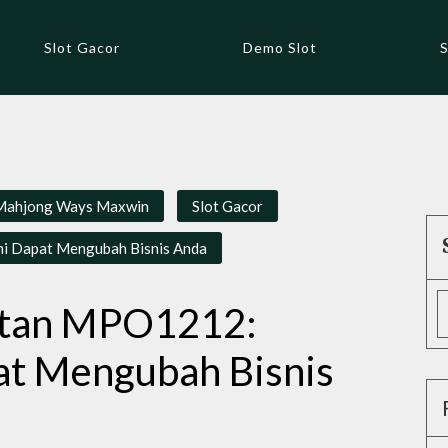
Slot Gacor
Demo Slot
S
t Mahjong Ways Maxwin
Slot Gacor
i Dapat Mengubah Bisnis Anda
atan MPO1212:
at Mengubah Bisnis