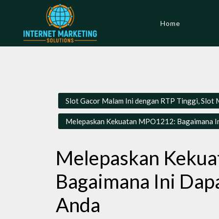
Skip
to
Home
content
Slot Gacor Malam Ini dengan RTP Tinggi, Slo
Melepaskan Kekuatan MPO1212: Bagaimana In
Melepaskan Keku
Bagaimana Ini Dap
Anda