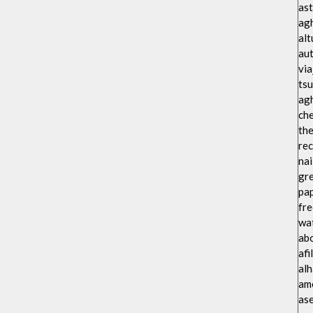
as
ag
al
au
vi
tsu
ag
ch
the
re
nai
gr
pa
fr
wat
ab
afi
al
ame
as