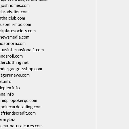
rjoshhomes.com
mbradydiet.com
nthaiclub.com
susbelli-mod.com
okplatesociety.com
bnewsmedia.com
nosonora.com
kuusinternasional1.com
endsroll.com
derclothing.net
ndergadgetsshop.com
atgurunews.com
t.info
eplex.info
na.info
unidpropokerqq.com
spokecardetailing.com
tfriendscredit.com
brary.biz
zema-naturalcures.com