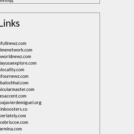
minoqq
Links
afullnewz.com
timenetwork.com
aworldnewz.com
dayusaexplore.com
locality.com
afournewz.com
ebalochhal.com
hicularmaster.com
besaccent.com
pajavierdemiguel.org
ainboosters.co
berlately.com
ycebriscoe.com
carmina.com