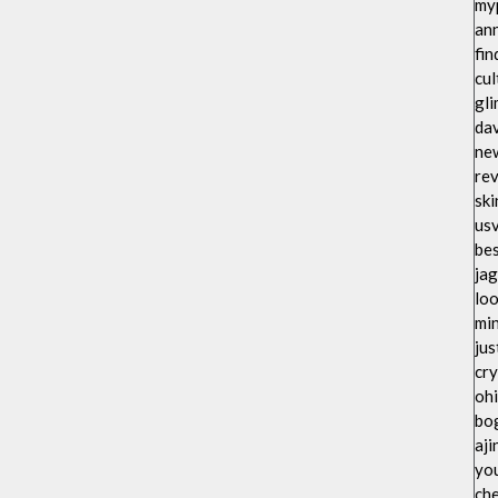
my
an
fin
cul
gl
dav
ne
re
sk
us
be
jag
lo
mi
jus
cr
oh
bo
aj
you
ch