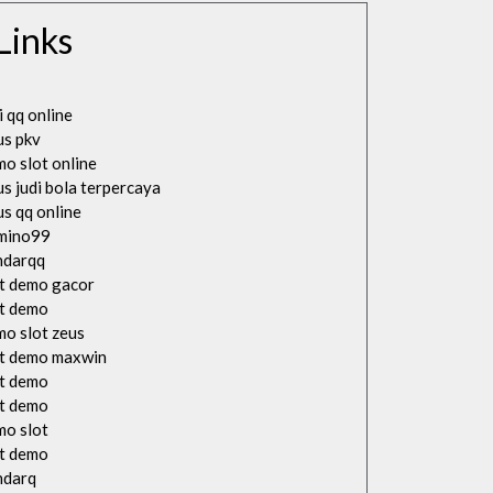
Links
i qq online
us pkv
o slot online
us judi bola terpercaya
us qq online
mino99
ndarqq
ot demo gacor
ot demo
o slot zeus
ot demo maxwin
ot demo
ot demo
mo slot
ot demo
ndarq