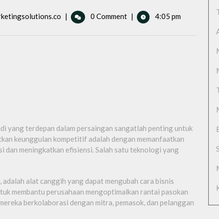
Melepaskan
ketingsolutions.co
|
0 Comment
|
4:05 pm
Kekuatan
MPO1212:
Bagaimana
Ini
Dapat
Mengubah
Bisnis
Anda
jadi yang terdepan dalam persaingan sangatlah penting untuk
atkan keunggulan kompetitif adalah dengan memanfaatkan
 dan meningkatkan efisiensi. Salah satu teknologi yang
adalah alat canggih yang dapat mengubah cara bisnis
 untuk membantu perusahaan mengoptimalkan rantai pasokan
mereka berkolaborasi dengan mitra, pemasok, dan pelanggan