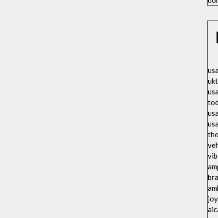
do
us
uk
us
to
usa
us
th
ve
vi
am
br
am
jo
ai