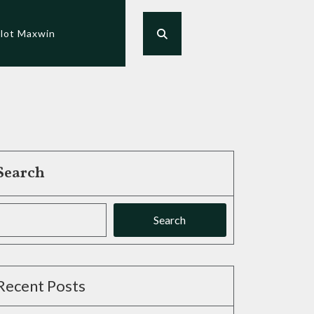
lot Maxwin
Search
Search
Recent Posts