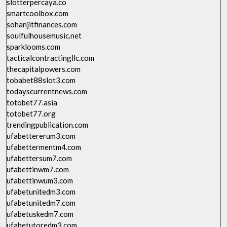
slotterpercaya.co
smartcoolbox.com
sohanjitfinances.com
soulfulhousemusic.net
sparklooms.com
tacticalcontractingllc.com
thecapitalpowers.com
tobabet88slot3.com
todayscurrentnews.com
totobet77.asia
totobet77.org
trendingpublication.com
ufabettererum3.com
ufabettermentm4.com
ufabettersum7.com
ufabettinwm7.com
ufabettinwum3.com
ufabetunitedm3.com
ufabetunitedm7.com
ufabetuskedm7.com
ufabetutoredm3.com