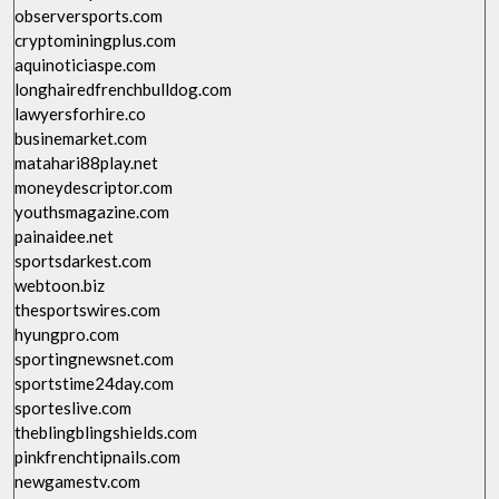
observersports.com
cryptominingplus.com
aquinoticiaspe.com
longhairedfrenchbulldog.com
lawyersforhire.co
businemarket.com
matahari88play.net
moneydescriptor.com
youthsmagazine.com
painaidee.net
sportsdarkest.com
webtoon.biz
thesportswires.com
hyungpro.com
sportingnewsnet.com
sportstime24day.com
sporteslive.com
theblingblingshields.com
pinkfrenchtipnails.com
newgamestv.com