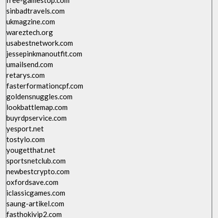
free-gamestop.com
sinbadtravels.com
ukmagzine.com
wareztech.org
usabestnetwork.com
jessepinkmanoutfit.com
umailsend.com
retarys.com
fasterformationcpf.com
goldensnuggles.com
lookbattlemap.com
buyrdpservice.com
yesport.net
tostylo.com
yougetthat.net
sportsnetclub.com
newbestcrypto.com
oxfordsave.com
iclassicgames.com
saung-artikel.com
fasthokivip2.com