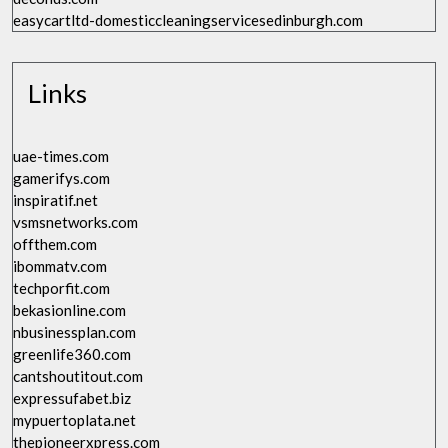
easycartltd-domesticcleaningservicesedinburgh.com
Links
uae-times.com
gamerifys.com
inspiratif.net
vsmsnetworks.com
offthem.com
ibommatv.com
techporfit.com
bekasionline.com
nbusinessplan.com
greenlife360.com
cantshoutitout.com
expressufabet.biz
mypuertoplata.net
thepioneerxpress.com