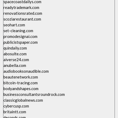
spacecoastdailys.com
readytrademark.com
renovationsrated.com
scoziarestaurant.com
seohart.com
set-cleaning.com
promodesignai.com
publicistspaper.com
quindaily.com
abosulte.com
aiverse24.com
anubella.com
audiobooksonaudible.com
beautenetwork.com
bitcoin-tracing.com
bodyandshapes.com
businessconsultantsroundrock.com
classicglobalnews.com
cybercusp.com
britaintt.com
deconds.com