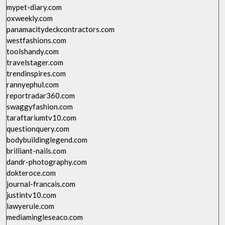
mypet-diary.com
oxweekly.com
panamacitydeckcontractors.com
westfashions.com
toolshandy.com
travelstager.com
trendinspires.com
rannyephul.com
reportradar360.com
swaggyfashion.com
taraftariumtv10.com
questionquery.com
bodybuildinglegend.com
brilliant-nails.com
dandr-photography.com
dokteroce.com
journal-francais.com
justintv10.com
lawyerule.com
mediamingleseaco.com