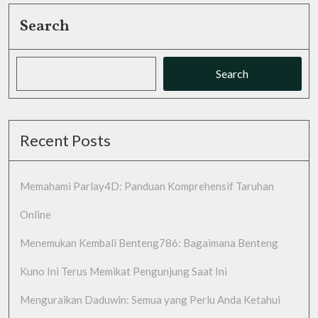
Search
Search
Recent Posts
Memahami Parlay4D: Panduan Komprehensif Taruhan
Online
Menemukan Kembali Benteng786: Bagaimana Benteng
Kuno Ini Terus Memikat Pengunjung Saat Ini
Menguraikan Daduwin: Semua yang Perlu Anda Ketahui