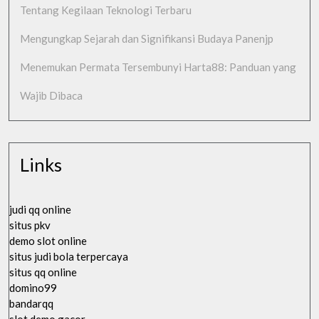
Tentang Kegilaan Teknologi Terbaru
Mengungkap Sejarah dan Signifikansi Budaya Panenjp
Menemukan Permata Tersembunyi Harta88: Panduan yang
Wajib Dibaca
Links
judi qq online
situs pkv
demo slot online
situs judi bola terpercaya
situs qq online
domino99
bandarqq