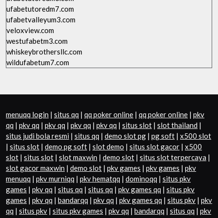
ufabetutoredm7.com
ufabetvalleyum3.com
veloxview.com
westufabetm3.com
whiskeybrothersllc.com
wildufabetum7.com
menuqq login
|
situs qq
|
qq poker online
|
qq poker online
|
pkv
qq
|
pkv qq
|
pkv qq
|
pkv qq
|
pkv qq
|
situs slot
|
slot thailand
|
situs judi bola resmi
|
situs qq
|
demo slot pg
|
pg soft
|
x500 slot
|
situs slot
|
demo pg soft
|
slot demo
|
situs slot gacor
|
x500
slot
|
situs slot
|
slot maxwin
|
demo slot
|
situs slot terpercaya
|
slot gacor maxwin
|
demo slot
|
pkv games
|
pkv games
|
pkv
menuqq
|
pkv murniqq
|
pkv hematqq
|
dominoqq
|
situs pkv
games
|
pkv qq
|
situs qq
|
situs qq
|
pkv games qq
|
situs pkv
games
|
pkv qq
|
bandarqq
|
pkv qq
|
pkv games qq
|
situs pkv
|
pkv
qq
|
situs pkv
|
situs pkv games
|
pkv qq
|
bandarqq
|
situs qq
|
pkv