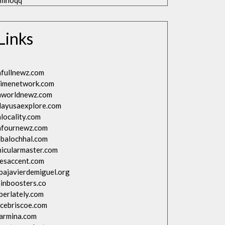
minoqq
Links
afullnewz.com
timenetwork.com
aworldnewz.com
dayusaexplore.com
locality.com
afournewz.com
ebalochhal.com
hicularmaster.com
besaccent.com
pajavierdemiguel.org
ainboosters.co
berlately.com
ycebriscoe.com
carmina.com