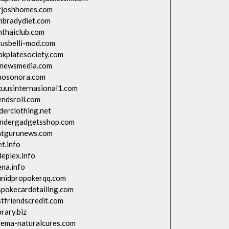
rjoshhomes.com
mbradydiet.com
nthaiclub.com
susbelli-mod.com
okplatesociety.com
bnewsmedia.com
nosonora.com
kuusinternasional1.com
endsroll.com
derclothing.net
ndergadgetsshop.com
atgurunews.com
t.info
eplex.info
na.info
unidpropokerqq.com
spokecardetailing.com
tfriendscredit.com
brary.biz
zema-naturalcures.com