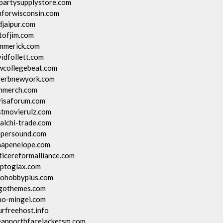
partysupplystore.com
nforwisconsin.com
djaipur.com
tofjim.com
immerick.com
idfollett.com
wcollegebeat.com
verbnewyork.com
inmerch.com
visaforum.com
stmovierulz.com
alchi-trade.com
opersound.com
napenelope.com
ticereformalliance.com
yptoglax.com
iohobbyplus.com
gothemes.com
ino-mingei.com
rfreehost.info
eapnorthfacejacketsm.com