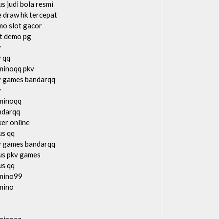
us judi bola resmi
e draw hk tercepat
mo slot gacor
ot demo pg
v
 qq
minoqq pkv
v games bandarqq
v
minoqq
ndarqq
er online
us qq
v games bandarqq
us pkv games
us qq
mino99
mino