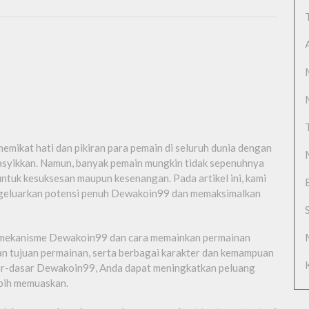
Potensi
Dewakoin99:
Strategi
Sukses
dan
Menyenangkan
emikat hati dan pikiran para pemain di seluruh dunia dengan
syikkan. Namun, banyak pemain mungkin tidak sepenuhnya
ntuk kesuksesan maupun kesenangan. Pada artikel ini, kami
ngeluarkan potensi penuh Dewakoin99 dan memaksimalkan
 mekanisme Dewakoin99 dan cara memainkan permainan
dan tujuan permainan, serta berbagai karakter dan kemampuan
ar-dasar Dewakoin99, Anda dapat meningkatkan peluang
bih memuaskan.