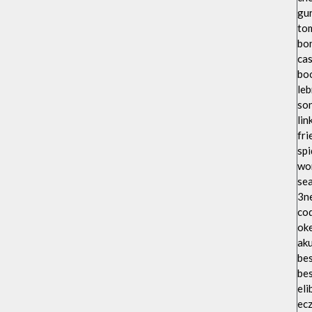
gu
to
bo
ca
bo
le
so
lin
fri
spi
wo
se
3ne
cod
oke
ak
be
bes
eli
ec