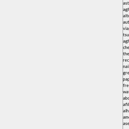
as
ag
al
au
vi
tsu
ag
ch
the
re
nai
gr
pa
fr
wat
ab
afi
al
ame
as