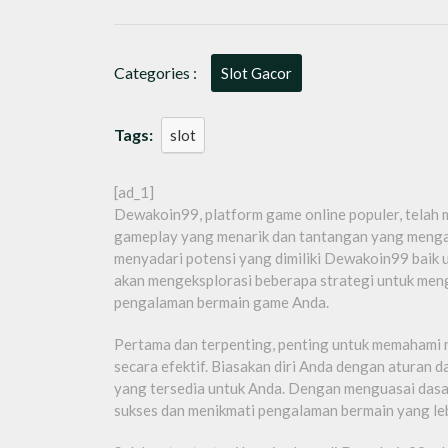
25,
2025
Categories :
Slot Gacor
Tags:
slot
[ad_1]
Dewakoin99, platform game online populer, telah m
gameplay yang menarik dan tantangan yang menga
menyadari potensi yang dimiliki Dewakoin99 baik u
akan mengeksplorasi beberapa strategi untuk me
pengalaman bermain game Anda.
Pertama dan terpenting, penting untuk memahami
secara efektif. Biasakan diri Anda dengan aturan 
yang tersedia untuk Anda. Dengan menguasai das
sukses dan menikmati pengalaman bermain yang le