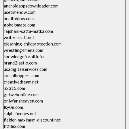
androidappsdownloader.com
usetimenow.com
healthblow.com
gohelpmate.com
rajdhani-satta-matka.com
writerscraft.net
elearning-childprotection.com
wrestling4mena.com
knowledgeforall.info
brand2lastio.com
usadigitalservices.com
socialhoppers.com
creativedream.net
n2315.com
getwebonline.com
onlyfansheaven.com
lky08.com
ralph-fiennes.net
fielder-maximum-discount.net
fitfllex.com