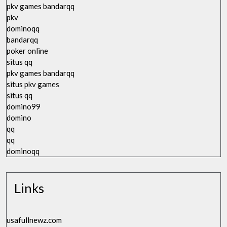
pkv games bandarqq
pkv
dominoqq
bandarqq
poker online
situs qq
pkv games bandarqq
situs pkv games
situs qq
domino99
domino
qq
qq
dominoqq
Links
usafullnewz.com