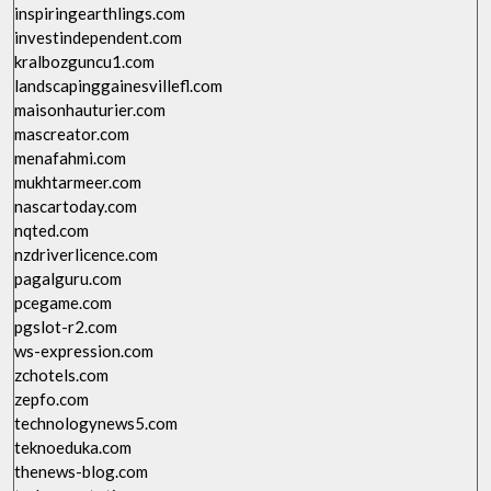
inspiringearthlings.com
investindependent.com
kralbozguncu1.com
landscapinggainesvillefl.com
maisonhauturier.com
mascreator.com
menafahmi.com
mukhtarmeer.com
nascartoday.com
nqted.com
nzdriverlicence.com
pagalguru.com
pcegame.com
pgslot-r2.com
ws-expression.com
zchotels.com
zepfo.com
technologynews5.com
teknoeduka.com
thenews-blog.com