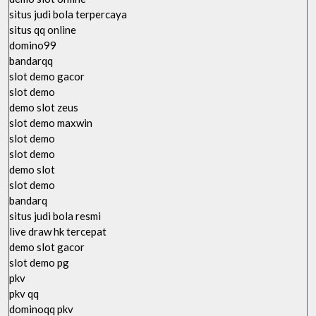
situs judi bola terpercaya
situs qq online
domino99
bandarqq
slot demo gacor
slot demo
demo slot zeus
slot demo maxwin
slot demo
slot demo
demo slot
slot demo
bandarq
situs judi bola resmi
live draw hk tercepat
demo slot gacor
slot demo pg
pkv
pkv qq
dominoqq pkv