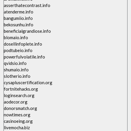
asserthatecontrast.info
atenderme.info
bangumiio.info
bekosunhu.info
beneficialgrandiose.info
blomaio.info
dosellinfoplete.info
podtubeio.info
powerfulvolatile.info
qvidsio.info
shumaio.info
slotherio.info
cysapluscertification.org
fortnitehacks.org
loginsearch.org
aodecor.org
donorsmatch.org
nowtimes.org
casinoeing.org
livemocha.biz