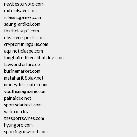
newbestcrypto.com
oxfordsave.com
iclassicgames.com
saung-artikel.com
fasthokivip2.com
observersports.com
cryptominingplus.com
aquinoticiaspe.com
longhairedfrenchbulldog.com
lawyersforhire.co
businemarket.com
matahari88play.net
moneydescriptor.com
youthsmagazine.com
painaidee.net
sportsdarkest.com
webtoon.biz
thesportswires.com
hyungpro.com
sportingnewsnet.com