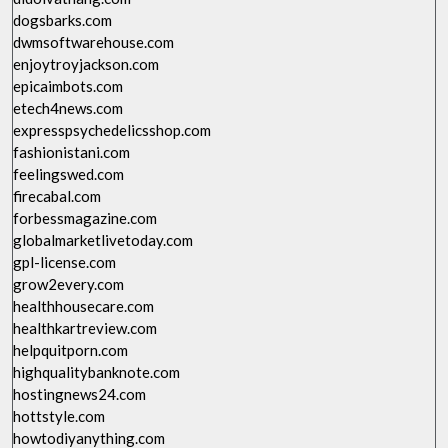
dogsbarks.com
dwmsoftwarehouse.com
enjoytroyjackson.com
epicaimbots.com
etech4news.com
expresspsychedelicsshop.com
fashionistani.com
feelingswed.com
firecabal.com
forbessmagazine.com
globalmarketlivetoday.com
gpl-license.com
grow2every.com
healthhousecare.com
healthkartreview.com
helpquitporn.com
highqualitybanknote.com
hostingnews24.com
hottstyle.com
howtodiyanything.com