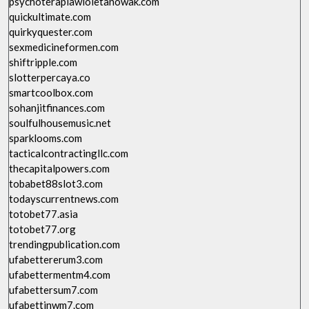
psychoterapiawioletanowak.com
quickultimate.com
quirkyquester.com
sexmedicineformen.com
shiftripple.com
slotterpercaya.co
smartcoolbox.com
sohanjitfinances.com
soulfulhousemusic.net
sparklooms.com
tacticalcontractingllc.com
thecapitalpowers.com
tobabet88slot3.com
todayscurrentnews.com
totobet77.asia
totobet77.org
trendingpublication.com
ufabettererum3.com
ufabettermentm4.com
ufabettersum7.com
ufabettinwm7.com