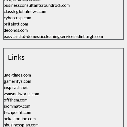
businessconsultantsroundrock.com
classicglobalnews.com
cybercusp.com
britaintt.com
deconds.com
easycartltd-domesticcleaningservicesedinburgh.com
Links
uae-times.com
gamerifys.com
inspiratif.net
vsmsnetworks.com
offthem.com
ibommatv.com
techporfit.com
bekasionline.com
nbusinessplan.com