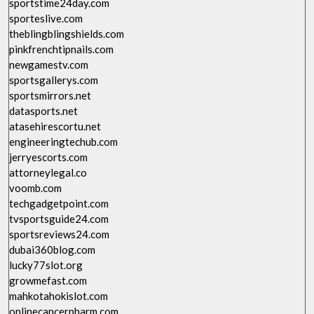
sportstime24day.com
sporteslive.com
theblingblingshields.com
pinkfrenchtipnails.com
newgamestv.com
sportsgallerys.com
sportsmirrors.net
datasports.net
atasehirescortu.net
engineeringtechub.com
jerryescorts.com
attorneylegal.co
voomb.com
techgadgetpoint.com
tvsportsguide24.com
sportsreviews24.com
dubai360blog.com
lucky77slot.org
growmefast.com
mahkotahokislot.com
onlinecancerpharm.com