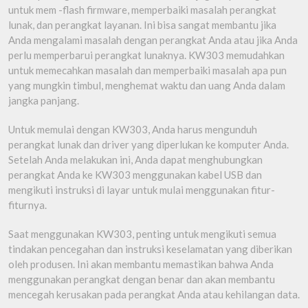
untuk mem -flash firmware, memperbaiki masalah perangkat
lunak, dan perangkat layanan. Ini bisa sangat membantu jika
Anda mengalami masalah dengan perangkat Anda atau jika Anda
perlu memperbarui perangkat lunaknya. KW303 memudahkan
untuk memecahkan masalah dan memperbaiki masalah apa pun
yang mungkin timbul, menghemat waktu dan uang Anda dalam
jangka panjang.
Untuk memulai dengan KW303, Anda harus mengunduh
perangkat lunak dan driver yang diperlukan ke komputer Anda.
Setelah Anda melakukan ini, Anda dapat menghubungkan
perangkat Anda ke KW303 menggunakan kabel USB dan
mengikuti instruksi di layar untuk mulai menggunakan fitur-
fiturnya.
Saat menggunakan KW303, penting untuk mengikuti semua
tindakan pencegahan dan instruksi keselamatan yang diberikan
oleh produsen. Ini akan membantu memastikan bahwa Anda
menggunakan perangkat dengan benar dan akan membantu
mencegah kerusakan pada perangkat Anda atau kehilangan data.