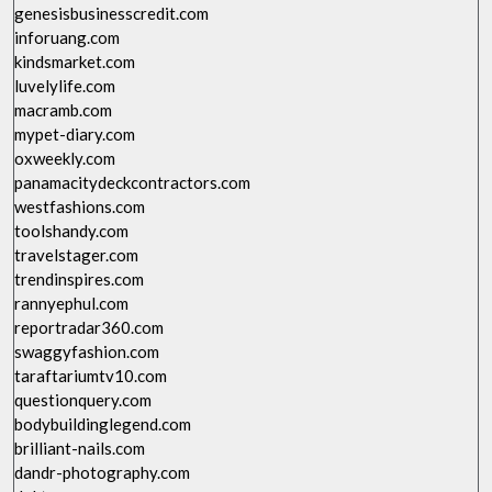
genesisbusinesscredit.com
inforuang.com
kindsmarket.com
luvelylife.com
macramb.com
mypet-diary.com
oxweekly.com
panamacitydeckcontractors.com
westfashions.com
toolshandy.com
travelstager.com
trendinspires.com
rannyephul.com
reportradar360.com
swaggyfashion.com
taraftariumtv10.com
questionquery.com
bodybuildinglegend.com
brilliant-nails.com
dandr-photography.com