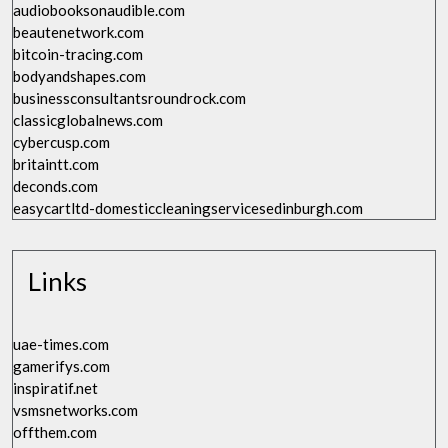
audiobooksonaudible.com
beautenetwork.com
bitcoin-tracing.com
bodyandshapes.com
businessconsultantsroundrock.com
classicglobalnews.com
cybercusp.com
britaintt.com
deconds.com
easycartltd-domesticcleaningservicesedinburgh.com
Links
uae-times.com
gamerifys.com
inspiratif.net
vsmsnetworks.com
offthem.com