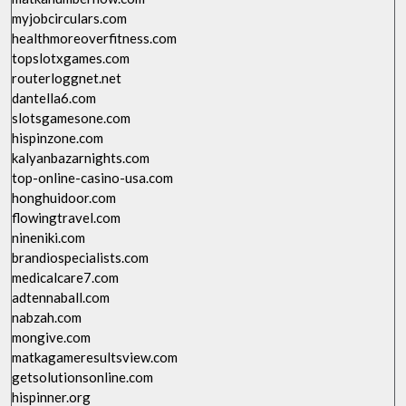
myjobcirculars.com
healthmoreoverfitness.com
topslotxgames.com
routerloggnet.net
dantella6.com
slotsgamesone.com
hispinzone.com
kalyanbazarnights.com
top-online-casino-usa.com
honghuidoor.com
flowingtravel.com
nineniki.com
brandiospecialists.com
medicalcare7.com
adtennaball.com
nabzah.com
mongive.com
matkagameresultsview.com
getsolutionsonline.com
hispinner.org