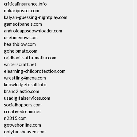
criticalinsurance.info
nokariposter.com
kalyan-guessing-nightplay.com
gameofpanels.com
androidappsdownloader.com
usetimenow.com
healthblow.com
gohelpmate.com
rajdhani-satta-matka.com
writerscraft.net
elearning-childprotection.com
wrestling4mena.com
knowledgeforall.info
brand2lastio.com
usadigitalservices.com
socialhoppers.com
creativedream.net
n2315.com
getwebonline.com
onlyfansheaven.com