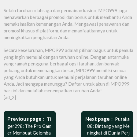
Selain taruhan olahraga dan permainan kasino, MPO999 juga
menawarkan berbagai promosi dan bonus untuk membantu Anda
memaksimalkan kemenangan Anda. Mengawasi penawaran dan
promosi khusus di platform, dan memanfaatkannya untuk
meningkatkan penghasilan Anda.
Secara keseluruhan, MPO999 adalah pilihan bagus untuk pemula
yang ingin memulai dengan taruhan online. Dengan antarmuka
yang ramah pengguna, berbagai opsi taruhan, dan banyak
peluang untuk memenangkan besar, MPO999 memiliki semua
yang Anda butuhkan untuk memulai perjalanan taruhan online
Anda. Jadi mengapa menunggu? Daftar untuk akun di MPO999
hari ini dan mulailah menempatkan taruhan Anda!
[ad_2]
Post
navigation
Previous page
Next page
Ti
Pusaka
ger298: The Pro Gam
88: Bintang yang Me
er Membuat Gelomba
ningkat di Dunia Perj