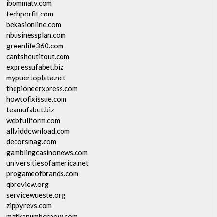
ibommatv.com
techporfit.com
bekasionline.com
nbusinessplan.com
greenlife360.com
cantshoutitout.com
expressufabet.biz
mypuertoplata.net
thepioneerxpress.com
howtofixissue.com
teamufabet.biz
webfullform.com
allviddownload.com
decorsmag.com
gamblingcasinonews.com
universitiesofamerica.net
progameofbrands.com
qbreview.org
servicewueste.org
zippyrevs.com
matkanumbernow.com