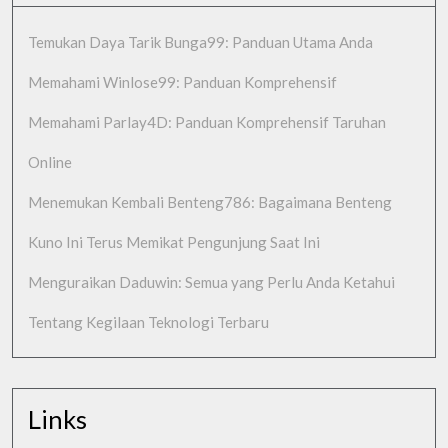
Temukan Daya Tarik Bunga99: Panduan Utama Anda
Memahami Winlose99: Panduan Komprehensif
Memahami Parlay4D: Panduan Komprehensif Taruhan
Online
Menemukan Kembali Benteng786: Bagaimana Benteng
Kuno Ini Terus Memikat Pengunjung Saat Ini
Menguraikan Daduwin: Semua yang Perlu Anda Ketahui
Tentang Kegilaan Teknologi Terbaru
Links