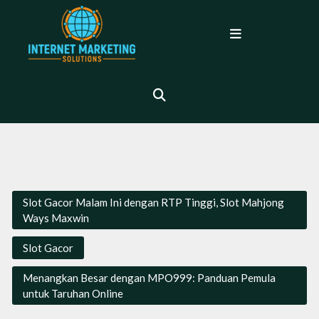
Skip
to
Open
content
Menu
Slot Gacor Malam Ini dengan RTP Tinggi, Slot Mahjong
Ways Maxwin
Slot Gacor
Menangkan Besar dengan MPO999: Panduan Pemula
untuk Taruhan Online