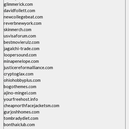
glimmerick.com
davidfollett.com
newcollegebeat.com
reverbnewyork.com
skinmerch.com
usvisaforum.com
bestmovierulz.com
jagalchi-trade.com
loopersound.com
minapenelope.com
justicereformalliance.com
cryptoglax.com
ohiohobbyplus.com
bogothemes.com
ajino-mingei.com
yourfreehost.info
cheapnorthfacejacketsm.com
gurjoshhomes.com
tombradydiet.com
bonthaiclub.com