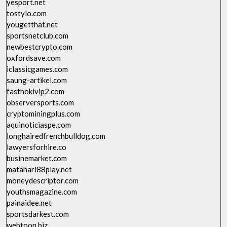
yesport.net
tostylo.com
yougetthat.net
sportsnetclub.com
newbestcrypto.com
oxfordsave.com
iclassicgames.com
saung-artikel.com
fasthokivip2.com
observersports.com
cryptominingplus.com
aquinoticiaspe.com
longhairedfrenchbulldog.com
lawyersforhire.co
businemarket.com
matahari88play.net
moneydescriptor.com
youthsmagazine.com
painaidee.net
sportsdarkest.com
webtoon.biz