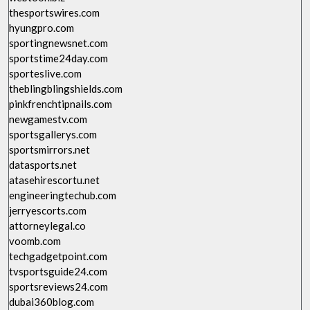
thesportswires.com
hyungpro.com
sportingnewsnet.com
sportstime24day.com
sporteslive.com
theblingblingshields.com
pinkfrenchtipnails.com
newgamestv.com
sportsgallerys.com
sportsmirrors.net
datasports.net
atasehirescortu.net
engineeringtechub.com
jerryescorts.com
attorneylegal.co
voomb.com
techgadgetpoint.com
tvsportsguide24.com
sportsreviews24.com
dubai360blog.com