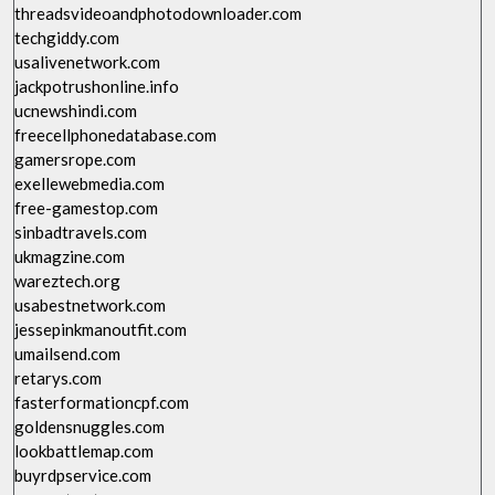
threadsvideoandphotodownloader.com
techgiddy.com
usalivenetwork.com
jackpotrushonline.info
ucnewshindi.com
freecellphonedatabase.com
gamersrope.com
exellewebmedia.com
free-gamestop.com
sinbadtravels.com
ukmagzine.com
wareztech.org
usabestnetwork.com
jessepinkmanoutfit.com
umailsend.com
retarys.com
fasterformationcpf.com
goldensnuggles.com
lookbattlemap.com
buyrdpservice.com