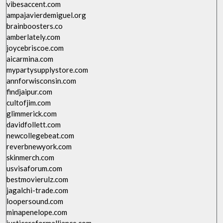
vibesaccent.com
ampajavierdemiguel.org
brainboosters.co
amberlately.com
joycebriscoe.com
aicarmina.com
mypartysupplystore.com
annforwisconsin.com
findjaipur.com
cultofjim.com
glimmerick.com
davidfollett.com
newcollegebeat.com
reverbnewyork.com
skinmerch.com
usvisaforum.com
bestmovierulz.com
jagalchi-trade.com
loopersound.com
minapenelope.com