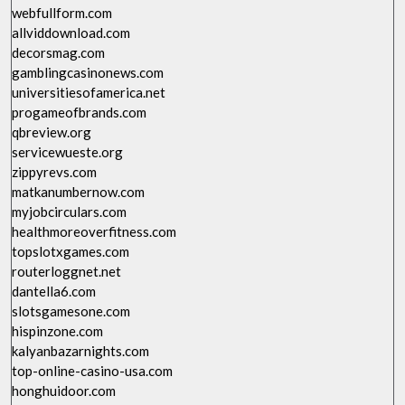
webfullform.com
allviddownload.com
decorsmag.com
gamblingcasinonews.com
universitiesofamerica.net
progameofbrands.com
qbreview.org
servicewueste.org
zippyrevs.com
matkanumbernow.com
myjobcirculars.com
healthmoreoverfitness.com
topslotxgames.com
routerloggnet.net
dantella6.com
slotsgamesone.com
hispinzone.com
kalyanbazarnights.com
top-online-casino-usa.com
honghuidoor.com