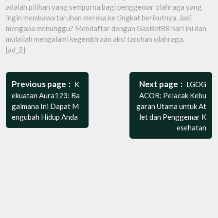
adalah pilihan yang sempurna bagi penggemar olahraga yang
ingin membawa taruhan mereka ke tingkat berikutnya. Jadi
mengapa menunggu? Mendaftar dengan GasBet88 hari ini dan
mulailah mengalami kegembiraan aksi taruhan olahraga.
[ad_2]
Post
navigation
Previous page
Next page
K
LGOG
ekuatan Aura123: Ba
ACOR: Pelacak Kebu
gaimana Ini Dapat M
garan Utama untuk At
engubah Hidup Anda
let dan Penggemar K
esehatan