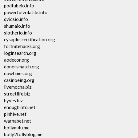
podtubeio.info
powerfulvolatile.info
qvidsio.info
shumaio.info
slotherio.info
cysapluscertification.org
fortnitehacks.org
loginsearch.org
aodecor.org
donorsmatch.org
nowtimes.org
casinoeing.org
livemocha.biz
streetlife.biz
hyves.biz
enoughinfo.net
pinhive.net
warnabet.net
bollym4u.me
bolly2tollyblog.me