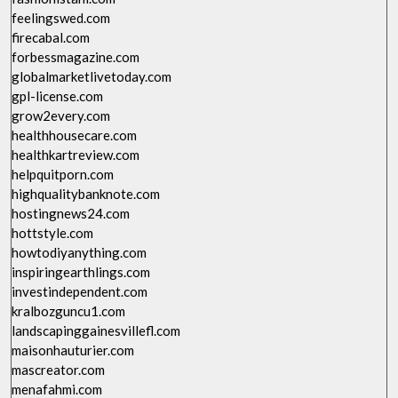
feelingswed.com
firecabal.com
forbessmagazine.com
globalmarketlivetoday.com
gpl-license.com
grow2every.com
healthhousecare.com
healthkartreview.com
helpquitporn.com
highqualitybanknote.com
hostingnews24.com
hottstyle.com
howtodiyanything.com
inspiringearthlings.com
investindependent.com
kralbozguncu1.com
landscapinggainesvillefl.com
maisonhauturier.com
mascreator.com
menafahmi.com