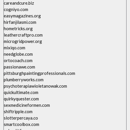
careandcure.biz
cogniyo.com
easymagazines.org
hirfanjilasmi.com
hometricks.org
leathercraftpro.com
microgridpower.org
mixiqo.com
needglobe.com
ortocoach.com
passionawe.com
pittsburghpaintingprofessionals.com
plumberryworks.com
psychoterapiawioletanowak.com
quickultimate.com
quirkyquester.com
sexmedicineformen.com
shiftripple.com
slotterpercaya.co
smartcoolbox.com