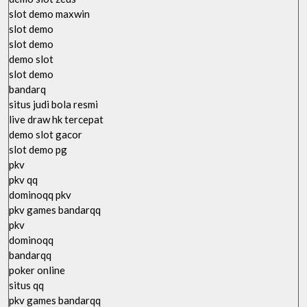
slot demo maxwin
slot demo
slot demo
demo slot
slot demo
bandarq
situs judi bola resmi
live draw hk tercepat
demo slot gacor
slot demo pg
pkv
pkv qq
dominoqq pkv
pkv games bandarqq
pkv
dominoqq
bandarqq
poker online
situs qq
pkv games bandarqq