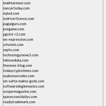
mukhtarmeer.com
nascartoday.com
nqted.com
nzdriverlicence.com
pagalguru.com
pcegame.com
pgslot-r2.com
ws-expression.com
zchotels.com
zepfo.com
technologynews5.com
teknoeduka.com
thenews-blog.com
todaycryptotimes.com
usabonuscodes.com
sm-satta-makta-gods.com
softwaredegimnasios.com
soopermagazine.com
spacecoastdailys.com
readytrademark.com