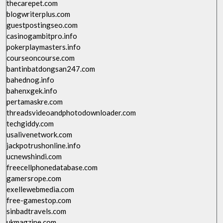
thecarepet.com
blogwriterplus.com
guestpostingseo.com
casinogambitpro.info
pokerplaymasters.info
courseoncourse.com
bantinbatdongsan247.com
bahednog.info
bahenxgek.info
pertamaskre.com
threadsvideoandphotodownloader.com
techgiddy.com
usalivenetwork.com
jackpotrushonline.info
ucnewshindi.com
freecellphonedatabase.com
gamersrope.com
exellewebmedia.com
free-gamestop.com
sinbadtravels.com
ukmagzine.com