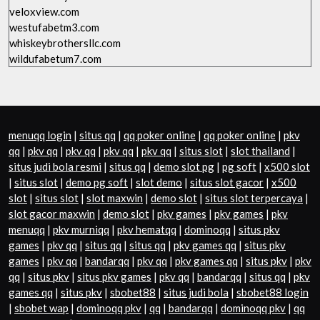
veloxview.com
westufabetm3.com
whiskeybrothersllc.com
wildufabetum7.com
menuqq login
|
situs qq
|
qq poker online
|
qq poker online
|
pkv
qq
|
pkv qq
|
pkv qq
|
pkv qq
|
pkv qq
|
situs slot
|
slot thailand
|
situs judi bola resmi
|
situs qq
|
demo slot pg
|
pg soft
|
x500 slot
|
situs slot
|
demo pg soft
|
slot demo
|
situs slot gacor
|
x500
slot
|
situs slot
|
slot maxwin
|
demo slot
|
situs slot terpercaya
|
slot gacor maxwin
|
demo slot
|
pkv games
|
pkv games
|
pkv
menuqq
|
pkv murniqq
|
pkv hematqq
|
dominoqq
|
situs pkv
games
|
pkv qq
|
situs qq
|
situs qq
|
pkv games qq
|
situs pkv
games
|
pkv qq
|
bandarqq
|
pkv qq
|
pkv games qq
|
situs pkv
|
pkv
qq
|
situs pkv
|
situs pkv games
|
pkv qq
|
bandarqq
|
situs qq
|
pkv
games qq
|
situs pkv
|
sbobet88
|
situs judi bola
|
sbobet88 login
|
sbobet wap
|
dominoqq pkv
|
qq
|
bandarqq
|
dominoqq pkv
|
qq