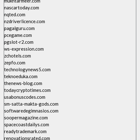
mukhtarmeer.com
nascartoday.com
nqted.com
nzdriverlicence.com
pagalguru.com
pcegame.com
pgslot-r2.com
ws-expression.com
zchotels.com
zepfo.com
technologynews5.com
teknoeduka.com
thenews-blog.com
todaycryptotimes.com
usabonuscodes.com
sm-satta-makta-gods.com
softwaredegimnasios.com
soopermagazine.com
spacecoastdailys.com
readytrademark.com
renovationsrated.com