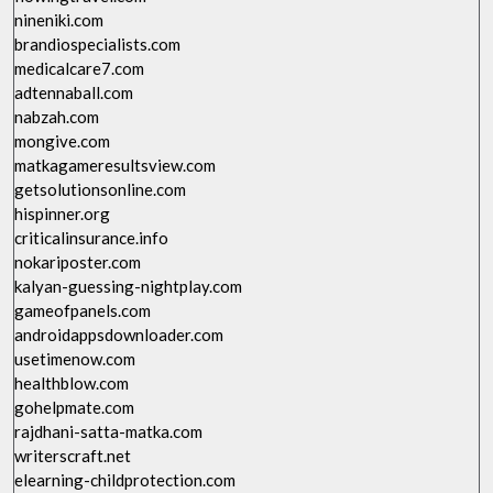
nineniki.com
brandiospecialists.com
medicalcare7.com
adtennaball.com
nabzah.com
mongive.com
matkagameresultsview.com
getsolutionsonline.com
hispinner.org
criticalinsurance.info
nokariposter.com
kalyan-guessing-nightplay.com
gameofpanels.com
androidappsdownloader.com
usetimenow.com
healthblow.com
gohelpmate.com
rajdhani-satta-matka.com
writerscraft.net
elearning-childprotection.com