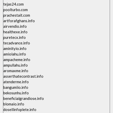
tejas24.com
poolturbo.com
prachestait.com
artforafghans.info
airvendio.info
healthexe.info
puretecx.info
tecadvance.info
aminityio.info
amiolahu.info
ampacheme.info
ampullahu.info
aromaxme.info
asserthatecontrast.info
atenderme.info
bangumiio.info
bekosunhu.info
beneficialgrandiose.info
blomaio.info
dosellinfoplete.info