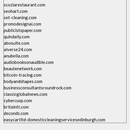
scoziarestaurant.com
seohart.com
set-cleaning.com
promodesignai.com
publicistspaper.com
quindaily.com
abosulte.com
aiverse24.com
anubella.com
audiobooksonaudible.com
beautenetwork.com
bitcoin-tracing.com
bodyandshapes.com
businessconsultantsroundrock.com
classicglobalnews.com
cybercusp.com
britaintt.com
deconds.com
easycartltd-domesticcleaningservicesedinburgh.com