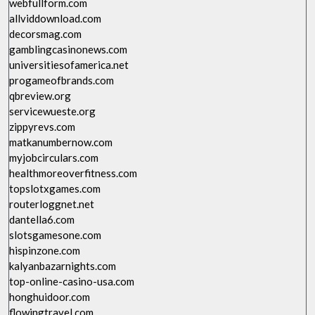
webfullform.com
allviddownload.com
decorsmag.com
gamblingcasinonews.com
universitiesofamerica.net
progameofbrands.com
qbreview.org
servicewueste.org
zippyrevs.com
matkanumbernow.com
myjobcirculars.com
healthmoreoverfitness.com
topslotxgames.com
routerloggnet.net
dantella6.com
slotsgamesone.com
hispinzone.com
kalyanbazarnights.com
top-online-casino-usa.com
honghuidoor.com
flowingtravel.com