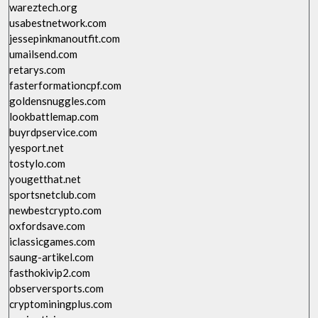
wareztech.org
usabestnetwork.com
jessepinkmanoutfit.com
umailsend.com
retarys.com
fasterformationcpf.com
goldensnuggles.com
lookbattlemap.com
buyrdpservice.com
yesport.net
tostylo.com
yougetthat.net
sportsnetclub.com
newbestcrypto.com
oxfordsave.com
iclassicgames.com
saung-artikel.com
fasthokivip2.com
observersports.com
cryptominingplus.com