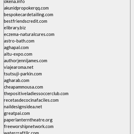
okena.info
akunidpropokerqq.com
bespokecardetailing.com
bestfriendscredit.com
elibrary.biz
eczema-naturalcures.com
astro-bath.com
aghapal.com
altu-expo.com
authorjennijames.com
viajearoma.net
tsutsuji-parkin.com
agharab.com
cheapammousa.com
thepositiveladiessoccerclub.com
recetasdecocinafaciles.com
naildesignsidea.net
greatpai.com
paperlanterntheatre.org
freeworshipnetwork.com
watercraftllc.com