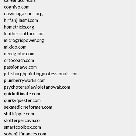
careandcure.biz
cogniyo.com
easymagazines.org
hirfanjilasmi.com
hometricks.org
leathercraftpro.com
microgridpower.org
mixiqo.com
needglobe.com
ortocoach.com
passionawe.com
pittsburghpaintingprofessionals.com
plumberryworks.com
psychoterapiawioletanowak.com
quickultimate.com
quirkyquester.com
sexmedicineformen.com
shiftripple.com
slotterpercaya.co
smartcoolbox.com
sohanjitfinances.com