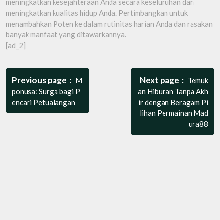
meningkatkan kesejahteraan Anda secara keseluruhan dan
meningkatkan kualitas hidup Anda. Pertimbangkan untuk
menambahkan Poten ke dalam rutinitas harian Anda dan rasakan
banyak manfaat yang ditawarkannya.
[ad_2]
Post
navigation
Previous page
Next page
M
Temuk
ponusa: Surga bagi P
an Hiburan Tanpa Akh
encari Petualangan
ir dengan Beragam Pi
lihan Permainan Mad
ura88