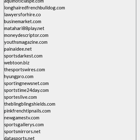
aquinoticiaspe.com
longhairedfrenchbulldog.com
lawyersforhire.co
businemarket.com
matahari88play.net
moneydescriptor.com
youthsmagazine.com
painaidee.net
sportsdarkest.com
webtoon.biz
thesportswires.com
hyungpro.com
sportingnewsnet.com
sportstime24day.com
sporteslive.com
theblingblingshields.com
pinkfrenchtipnails.com
newgamestv.com
sportsgallerys.com
sportsmirrors.net
datasports.net