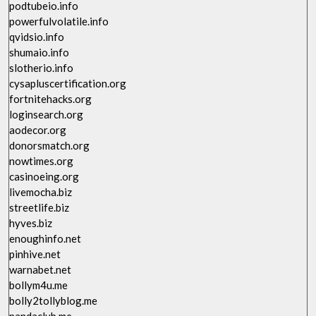
podtubeio.info
powerfulvolatile.info
qvidsio.info
shumaio.info
slotherio.info
cysapluscertification.org
fortnitehacks.org
loginsearch.org
aodecor.org
donorsmatch.org
nowtimes.org
casinoeing.org
livemocha.biz
streetlife.biz
hyves.biz
enoughinfo.net
pinhive.net
warnabet.net
bollym4u.me
bolly2tollyblog.me