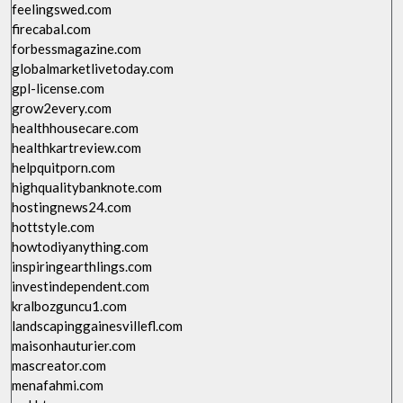
feelingswed.com
firecabal.com
forbessmagazine.com
globalmarketlivetoday.com
gpl-license.com
grow2every.com
healthhousecare.com
healthkartreview.com
helpquitporn.com
highqualitybanknote.com
hostingnews24.com
hottstyle.com
howtodiyanything.com
inspiringearthlings.com
investindependent.com
kralbozguncu1.com
landscapinggainesvillefl.com
maisonhauturier.com
mascreator.com
menafahmi.com