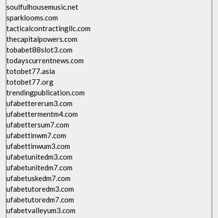
soulfulhousemusic.net
sparklooms.com
tacticalcontractingllc.com
thecapitalpowers.com
tobabet88slot3.com
todayscurrentnews.com
totobet77.asia
totobet77.org
trendingpublication.com
ufabettererum3.com
ufabettermentm4.com
ufabettersum7.com
ufabettinwm7.com
ufabettinwum3.com
ufabetunitedm3.com
ufabetunitedm7.com
ufabetuskedm7.com
ufabetutoredm3.com
ufabetutoredm7.com
ufabetvalleyum3.com