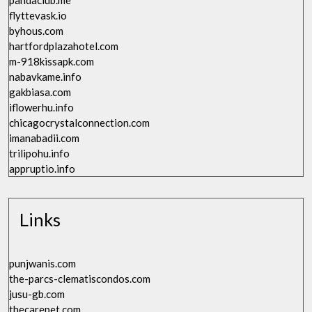
pandaclub.me
flyttevask.io
byhous.com
hartfordplazahotel.com
m-918kissapk.com
nabavkame.info
gakbiasa.com
iflowerhu.info
chicagocrystalconnection.com
imanabadii.com
trilipohu.info
appruptio.info
Links
punjwanis.com
the-parcs-clematiscondos.com
jusu-gb.com
thecarepet.com