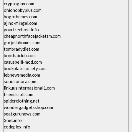
cryptoglax.com
ohiohobbyplus.com
bogothemes.com
ajino-mingei.com
yourfreehost.info
cheapnorthfacejacketsm.com
gurjoshhomes.com
tombradydiet.com
bonthaiclub.com
casusbelli-mod.com
bookplatesociety.com
lebnewsmedia.com
sonosonora.com
linkuusinternasional1.com
friendsroll.com
spiderclothing.net
wondergadgetsshop.com
seatgurunews.com
3net.info
codeplex.info