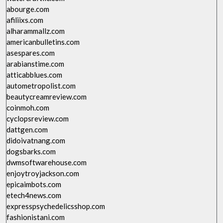
abourge.com
afiliixs.com
alharammallz.com
americanbulletins.com
asespares.com
arabianstime.com
atticabblues.com
autometropolist.com
beautycreamreview.com
coinmoh.com
cyclopsreview.com
dattgen.com
didoivatnang.com
dogsbarks.com
dwmsoftwarehouse.com
enjoytroyjackson.com
epicaimbots.com
etech4news.com
expresspsychedelicsshop.com
fashionistani.com