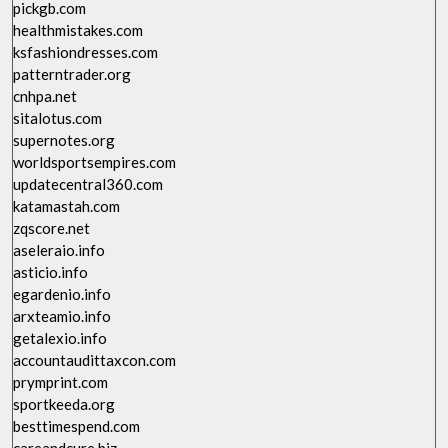
pickgb.com
healthmistakes.com
ksfashiondresses.com
patterntrader.org
cnhpa.net
sitalotus.com
supernotes.org
worldsportsempires.com
updatecentral360.com
katamastah.com
zqscore.net
aseleraio.info
asticio.info
egardenio.info
arxteamio.info
getalexio.info
accountaudittaxcon.com
prymprint.com
sportkeeda.org
besttimespend.com