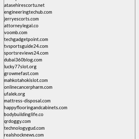
atasehirescortu.net
engineeringtechub.com
jerryescorts.com
attorneylegal.co
voomb.com
techgadgetpoint.com
tvsportsguide24.com
sportsreviews24.com
dubai360blog.com
lucky77slot.org
growmefast.com
mahkotahokislot.com
onlinecancerpharm.com
ufalek.org
mattress-disposal.com
happyflooringandcabinets.com
bodybuildinglife.co
qrdoggy.com
technologygud.com
realshocknews.com