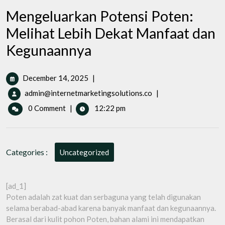
Mengeluarkan Potensi Poten:
Melihat Lebih Dekat Manfaat dan
Kegunaannya
December
December 14, 2025
|
14,
Mengeluarkan
admin@internetmarketingsolutions.co
|
2025
Potensi
0 Comment
|
12:22 pm
Poten:
Melihat
Lebih
Dekat
Categories :
Uncategorized
Manfaat
dan
Kegunaannya
[ad_1]
Poten adalah zat kuat dan serbaguna yang telah digunakan
selama berabad-abad karena banyak manfaat dan kegunaannya.
Berasal dari kulit pohon Poten, bahan alami ini mendapatkan