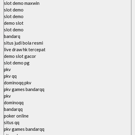
slot demo maxwin
slot demo
slot demo
demo slot
slot demo
bandarq
situs judi bola resmi
live draw hk tercepat
demo slot gacor
slot demo pg
pkv
pkv qq
dominoqq pkv
pkv games bandarqq
pkv
dominoqq
bandarqq
poker online
situs qq
pkv games bandarqq