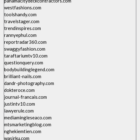
panamacitydeckcontractors.com
westfashions.com
toolshandy.com
travelstager.com
trendinspires.com
rannyephul.com
reportradar360.com
swaggyfashion.com
taraftariumtv10.com
questionquery.com
bodybuildinglegend.com
brilliant-nails.com
dandr-photography.com
dokteroce.com
journal-francais.com
justintv10.com
lawyerule.com
mediamingleseaco.com
mtsmarketingblog.com
nghekiemtien.com
wasirku.com