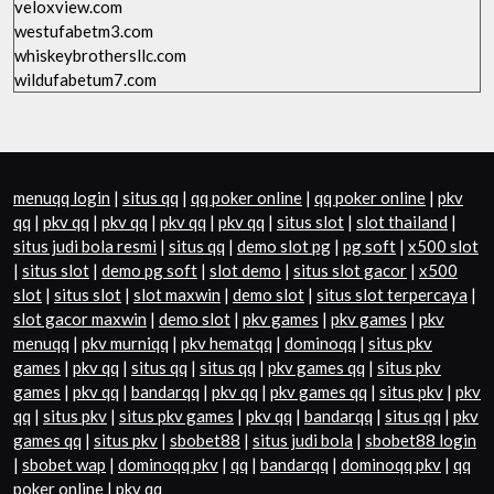
veloxview.com
westufabetm3.com
whiskeybrothersllc.com
wildufabetum7.com
menuqq login
|
situs qq
|
qq poker online
|
qq poker online
|
pkv
qq
|
pkv qq
|
pkv qq
|
pkv qq
|
pkv qq
|
situs slot
|
slot thailand
|
situs judi bola resmi
|
situs qq
|
demo slot pg
|
pg soft
|
x500 slot
|
situs slot
|
demo pg soft
|
slot demo
|
situs slot gacor
|
x500
slot
|
situs slot
|
slot maxwin
|
demo slot
|
situs slot terpercaya
|
slot gacor maxwin
|
demo slot
|
pkv games
|
pkv games
|
pkv
menuqq
|
pkv murniqq
|
pkv hematqq
|
dominoqq
|
situs pkv
games
|
pkv qq
|
situs qq
|
situs qq
|
pkv games qq
|
situs pkv
games
|
pkv qq
|
bandarqq
|
pkv qq
|
pkv games qq
|
situs pkv
|
pkv
qq
|
situs pkv
|
situs pkv games
|
pkv qq
|
bandarqq
|
situs qq
|
pkv
games qq
|
situs pkv
|
sbobet88
|
situs judi bola
|
sbobet88 login
|
sbobet wap
|
dominoqq pkv
|
qq
|
bandarqq
|
dominoqq pkv
|
qq
poker online
|
pkv qq