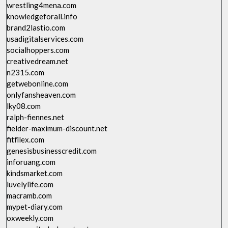
wrestling4mena.com
knowledgeforall.info
brand2lastio.com
usadigitalservices.com
socialhoppers.com
creativedream.net
n2315.com
getwebonline.com
onlyfansheaven.com
lky08.com
ralph-fiennes.net
fielder-maximum-discount.net
fitfllex.com
genesisbusinesscredit.com
inforuang.com
kindsmarket.com
luvelylife.com
macramb.com
mypet-diary.com
oxweekly.com