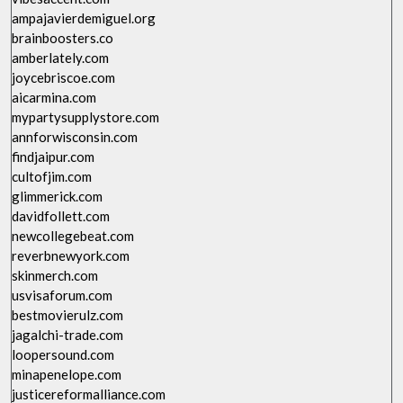
ampajavierdemiguel.org
brainboosters.co
amberlately.com
joycebriscoe.com
aicarmina.com
mypartysupplystore.com
annforwisconsin.com
findjaipur.com
cultofjim.com
glimmerick.com
davidfollett.com
newcollegebeat.com
reverbnewyork.com
skinmerch.com
usvisaforum.com
bestmovierulz.com
jagalchi-trade.com
loopersound.com
minapenelope.com
justicereformalliance.com