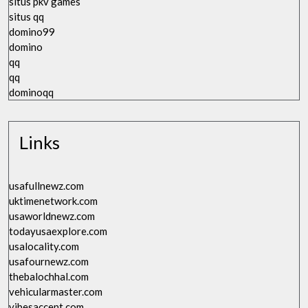
situs pkv games
situs qq
domino99
domino
qq
qq
dominoqq
Links
usafullnewz.com
uktimenetwork.com
usaworldnewz.com
todayusaexplore.com
usalocality.com
usafournewz.com
thebalochhal.com
vehicularmaster.com
vibesaccent.com