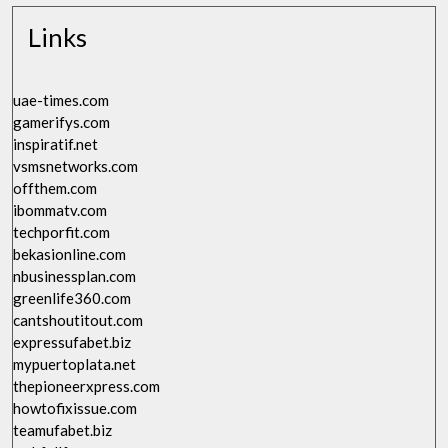
Links
uae-times.com
gamerifys.com
inspiratif.net
vsmsnetworks.com
offthem.com
ibommatv.com
techporfit.com
bekasionline.com
nbusinessplan.com
greenlife360.com
cantshoutitout.com
expressufabet.biz
mypuertoplata.net
thepioneerxpress.com
howtofixissue.com
teamufabet.biz