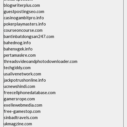
blogwriterplus.com
guestpostingseo.com
casinogambitpro.info
pokerplaymasters.info
courseoncourse.com
bantinbatdongsan247.com
bahednog.info
bahenxgek.info
pertamaskre.com
threadsvideoandphotodownloader.com
techgiddy.com
usalivenetwork.com
jackpotrushonline.info
ucnewshindi.com
freecellphonedatabase.com
gamersrope.com
exellewebmedia.com
free-gamestop.com
sinbadtravels.com
ukmagzine.com