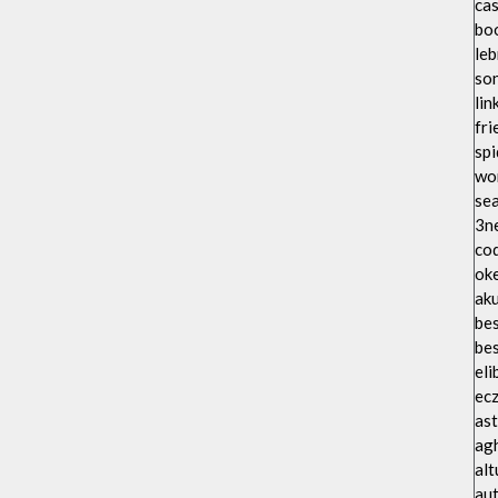
ca
bo
le
so
lin
fri
spi
wo
se
3ne
cod
oke
ak
be
bes
eli
ec
as
ag
al
au