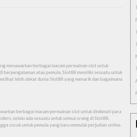
Dunia
Slot88
yang
Menyenangkan:
Panduan
Pemula
 yang menawarkan berbagai macam permainan slot untuk
di berpengalaman atau pemula, Slot88 memiliki sesuatu untuk
melihat lebih dekat dunia Slot88 yang menarik dan bagaimana
awarkan berbagai macam permainan slot untuk dinikmati para
odern, selalu ada sesuatu untuk semua orang di Slot88.
ngga cocok untuk pemula yang baru memulai perjudian online.