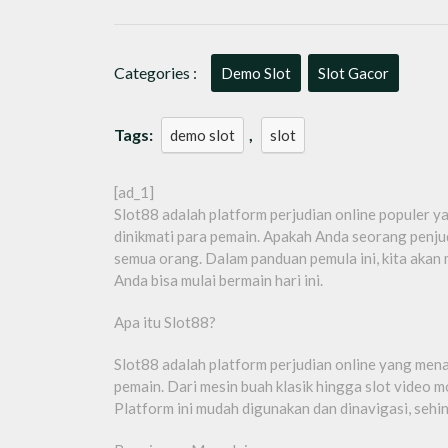
2,
2024
Categories :
Demo Slot
Slot Gacor
Tags:
,
demo slot
slot
[ad_1]
Slot88 adalah platform perjudian online populer
dinikmati para pemain. Apakah Anda seorang penju
semua orang. Dalam panduan pemula ini, kita akan 
Anda bisa mulai bermain hari ini.
Apa itu Slot88?
Slot88 adalah platform perjudian online yang men
pemain. Dari mesin buah klasik hingga slot video m
Platform ini mudah digunakan dan dinavigasi, sehi