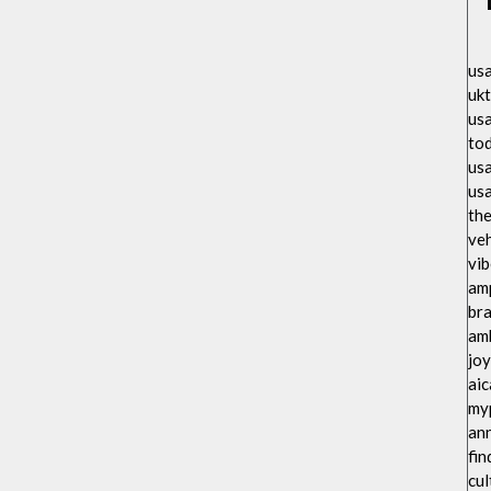
us
uk
us
to
usa
us
th
ve
vi
am
br
am
jo
ai
my
an
fin
cul