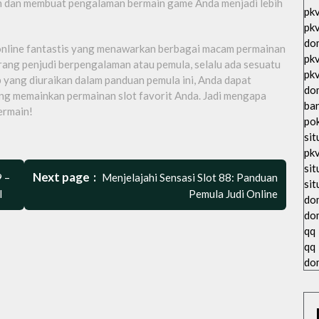
dan membuat pengalaman bermain game Anda menjadi lebih
pk
pkv
do
 online fantastis yang menawarkan berbagai macam permainan
pk
rang penjudi berpengalaman atau pemula, selalu ada sesuatu
pk
 yang diuraikan dalam panduan pemula ini, Anda dapat
do
g memainkan permainan slot favorit Anda. Jadi mengapa
ba
ermain!
pok
sit
pk
sit
Next page
 –
Menjelajahi Sensasi Slot 88: Panduan
sit
l
Pemula Judi Online
do
do
qq
qq
do