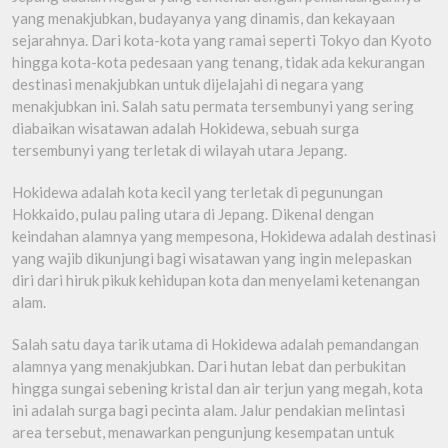
yang menakjubkan, budayanya yang dinamis, dan kekayaan
sejarahnya. Dari kota-kota yang ramai seperti Tokyo dan Kyoto
hingga kota-kota pedesaan yang tenang, tidak ada kekurangan
destinasi menakjubkan untuk dijelajahi di negara yang
menakjubkan ini. Salah satu permata tersembunyi yang sering
diabaikan wisatawan adalah Hokidewa, sebuah surga
tersembunyi yang terletak di wilayah utara Jepang.
Hokidewa adalah kota kecil yang terletak di pegunungan
Hokkaido, pulau paling utara di Jepang. Dikenal dengan
keindahan alamnya yang mempesona, Hokidewa adalah destinasi
yang wajib dikunjungi bagi wisatawan yang ingin melepaskan
diri dari hiruk pikuk kehidupan kota dan menyelami ketenangan
alam.
Salah satu daya tarik utama di Hokidewa adalah pemandangan
alamnya yang menakjubkan. Dari hutan lebat dan perbukitan
hingga sungai sebening kristal dan air terjun yang megah, kota
ini adalah surga bagi pecinta alam. Jalur pendakian melintasi
area tersebut, menawarkan pengunjung kesempatan untuk