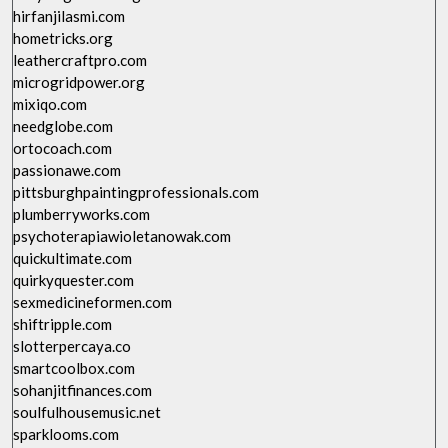
hirfanjilasmi.com
hometricks.org
leathercraftpro.com
microgridpower.org
mixiqo.com
needglobe.com
ortocoach.com
passionawe.com
pittsburghpaintingprofessionals.com
plumberryworks.com
psychoterapiawioletanowak.com
quickultimate.com
quirkyquester.com
sexmedicineformen.com
shiftripple.com
slotterpercaya.co
smartcoolbox.com
sohanjitfinances.com
soulfulhousemusic.net
sparklooms.com