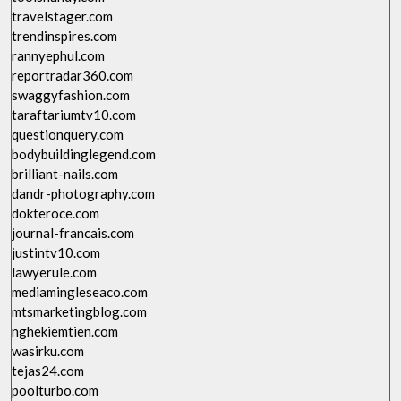
travelstager.com
trendinspires.com
rannyephul.com
reportradar360.com
swaggyfashion.com
taraftariumtv10.com
questionquery.com
bodybuildinglegend.com
brilliant-nails.com
dandr-photography.com
dokteroce.com
journal-francais.com
justintv10.com
lawyerule.com
mediamingleseaco.com
mtsmarketingblog.com
nghekiemtien.com
wasirku.com
tejas24.com
poolturbo.com