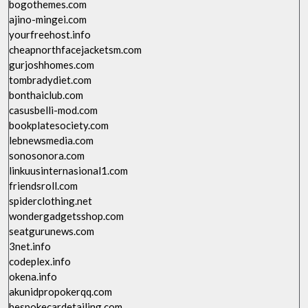
bogothemes.com
ajino-mingei.com
yourfreehost.info
cheapnorthfacejacketsm.com
gurjoshhomes.com
tombradydiet.com
bonthaiclub.com
casusbelli-mod.com
bookplatesociety.com
lebnewsmedia.com
sonosonora.com
linkuusinternasional1.com
friendsroll.com
spiderclothing.net
wondergadgetsshop.com
seatgurunews.com
3net.info
codeplex.info
okena.info
akunidpropokerqq.com
bespokecardetailing.com