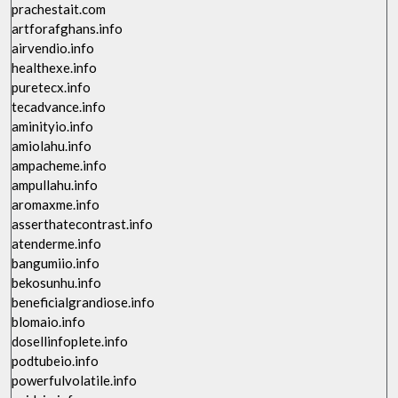
prachestait.com
artforafghans.info
airvendio.info
healthexe.info
puretecx.info
tecadvance.info
aminityio.info
amiolahu.info
ampacheme.info
ampullahu.info
aromaxme.info
asserthatecontrast.info
atenderme.info
bangumiio.info
bekosunhu.info
beneficialgrandiose.info
blomaio.info
dosellinfoplete.info
podtubeio.info
powerfulvolatile.info