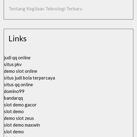
Tentang Kegilaan Teknologi Terbaru
Links
judi qq online
situs pkv
demo slot online
situs judi bola terpercaya
situs qq online
domino99
bandarqq
slot demo gacor
slot demo
demo slot zeus
slot demo maxwin
slot demo