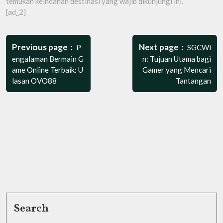
temukan keindahan destinasi yang wajib dikunjungi ini.
[ad_2]
Post
navigation
Previous page
Next page
P
SGCWi
engalaman Bermain G
n: Tujuan Utama bagi
ame Online Terbaik: U
Gamer yang Mencari
lasan OVO88
Tantangan
Search