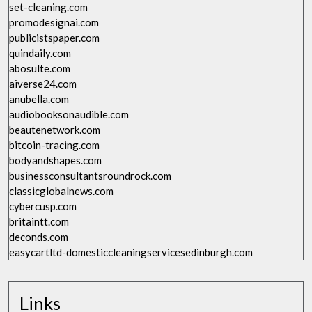
set-cleaning.com
promodesignai.com
publicistspaper.com
quindaily.com
abosulte.com
aiverse24.com
anubella.com
audiobooksonaudible.com
beautenetwork.com
bitcoin-tracing.com
bodyandshapes.com
businessconsultantsroundrock.com
classicglobalnews.com
cybercusp.com
britaintt.com
deconds.com
easycartltd-domesticcleaningservicesedinburgh.com
Links