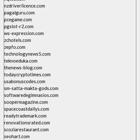
nzdriverlicence.com
pagalguru.com
pcegame.com
pgslot-r2.com
ws-expression.com
zchotels.com
zepfo.com
technologynews5.com
teknoeduka.com
thenews-blog.com
todaycryptotimes.com
usabonuscodes.com
sm-satta-makta-gods.com
softwaredegimnasios.com
soopermagazine.com
spacecoastdailys.com
readytrademark.com
renovationsrated.com
scoziarestaurant.com
seohart.com