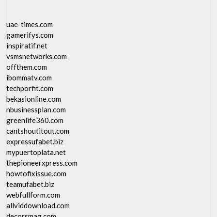
uae-times.com
gamerifys.com
inspiratif.net
vsmsnetworks.com
offthem.com
ibommatv.com
techporfit.com
bekasionline.com
nbusinessplan.com
greenlife360.com
cantshoutitout.com
expressufabet.biz
mypuertoplata.net
thepioneerxpress.com
howtofixissue.com
teamufabet.biz
webfullform.com
allviddownload.com
decorsmag.com